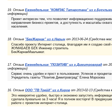
19. Отзыв
Еженедельник "КОМПАС Татарстана" из г.Бугульм
информации)
Проект интересен тем, что позволяет информационно поддержива
направления бизнесс-проектов, а доступность и масштабы охват
населения.
18. Отзыв
"БекЖарнак" из г.Нарын
от 2013-06-24 (Средства ма
Спасибо проекту Интернет столица, благодаря им я создаю свой 
ЖУМАБАЕВ БЕК Инженер строитель
БекЖарнакМаалымат.
17. Отзыв
Еженедельник "ПОЗИТИВ" из г.Димитровград
от 20
информации)
Сервис очень удобен и прост в пользовании. Успехов и процвета
Учредитель газеты "Позитив Димитровград" Елена Морозова
16. Отзыв
ООО "ТВ Трейд" из г.Киров
от 2013-02-13 (Средства 
Это невероятно удобно, быстро и экономно запустить информаци
сделала буквально за 3 часа! Я в полном восторге! В предвкуш
работе с проектом интернет-столица.