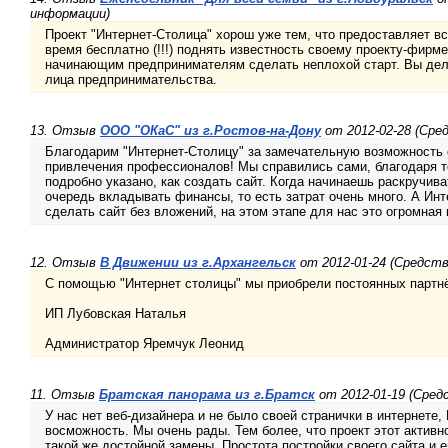
информации)
Проект "Интернет-Столица" хорош уже тем, что предоставляет 
время бесплатно (!!!) поднять известность своему проекту-фирм
начинающим предпринимателям сделать неплохой старт. Вы дел
лица предпринимательства.
13. Отзыв
ООО "ОКаС" из г.Ростов-на-Дону
от 2012-02-28 (Сре
Благодарим "Интернет-Столицу" за замечательную возможность с
привлечения профессионалов! Мы справились сами, благодаря то
подробно указано, как создать сайт. Когда начинаешь раскручива
очередь вкладывать финансы, то есть затрат очень много. А Ин
сделать сайт без вложений, на этом этапе для нас это огромная
12. Отзыв
В Движении из г.Архангельск
от 2012-01-24 (Средст
С помощью "Интернет столицы" мы приобрели постоянных партнё
ИП Лубовская Наталья
Администратор Яремчук Леонид
11. Отзыв
Братская панорама из г.Братск
от 2012-01-19 (Сред
У нас нет веб-дизайнера и не было своей странички в интернете,
восможность. Мы очень рады. Тем более, что проект этот активн
такой же достойной замены. Простота постройки своего сайта и е