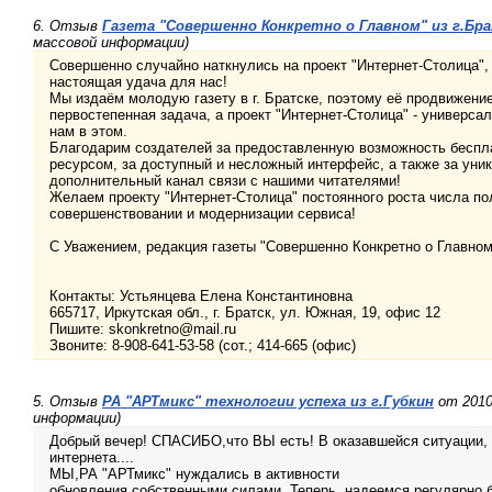
6. Отзыв
Газета "Совершенно Конкретно о Главном" из г.Бр
массовой информации)
Совершенно случайно наткнулись на проект "Интернет-Столица", и
настоящая удача для нас!
Мы издаём молодую газету в г. Братске, поэтому её продвижение 
первостепенная задача, а проект "Интернет-Столица" - универса
нам в этом.
Благодарим создателей за предоставленную возможность беспл
ресурсом, за доступный и несложный интерфейс, а также за уни
дополнительный канал связи с нашими читателями!
Желаем проекту "Интернет-Столица" постоянного роста числа по
совершенствовании и модернизации сервиса!
С Уважением, редакция газеты "Совершенно Конкретно о Главном
Контакты: Устьянцева Елена Константиновна
665717, Иркутская обл., г. Братск, ул. Южная, 19, офис 12
Пишите: skonkretno@mail.ru
Звоните: 8-908-641-53-58 (сот.; 414-665 (офис)
5. Отзыв
РА "АРТмикс" технологии успеха из г.Губкин
от 2010
информации)
Добрый вечер! СПАСИБО,что ВЫ есть! В оказавшейся ситуации, 
интернета....
МЫ,РА "АРТмикс" нуждались в активности
обновления собственными силами. Теперь, надеемся регулярно 