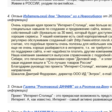
Живем в РОССИИ, уходим по-английски...
4. Отзыв
Издательский дом "Энтрон" из г.Новосибирск
от 20
информации)
Очень хорошая идея проекта "Интернет-Столица", нам больше все
специальных навыков по созданию и продвижению сайта, можно 
собственный сайт (буквально за 30 мин), который будет доступен
хорошие сервисы. У нашей компании есть свой корпоративный сайт (
регулярно обслуживаем созданный сайт (http://www.entron.novsk.
считаю, что подобные проекты очень полезны для небольших ком
еще не очень хорошо разбираются в интернете, т.к. не требуетс
по поддержки сайта, и нет надобности платить другим компаниям
Наша компания занимается выпуском справочников с подробной
Сибири, это печатные справочники серии "Деловой мир..." и эл
наши издания вошли в "Сто лучших товаров России"
Благодарим руководство проекта "Интернет-Столица", желаем д
направления.
Шакалов Дмитрий Федорович, директор ООО ИД "Энтрон", e-mail: 
3. Отзыв
Газета "Ростовский ДАЧНИК" из г.Ростов-на-Дону
о
информации)
Проект "Интернет-Столица" - это прекрасная возможность предс
Интернет. А, как известно, Интернет - самый активно развивающ