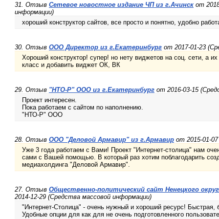
31. Отзыв
Сетевое новостное издание ЧП из г.Ачинск
от 2018
информации)
хороший конструктор сайтов, все просто и понятно, удобно работ
30. Отзыв
ООО Директор из г.Екатеринбург
от 2017-01-23 (С
Хороший конструктор! супер! но нету виджетов на соц. сети, а и
класс и добавить виджет ОК, ВК
29. Отзыв
"НТО-Р" ООО из г.Екатеринбург
от 2016-03-15 (Сре
Проект интересен.
Пока работаем с сайтом по наполнению.
"НТО-Р" ООО
28. Отзыв
ООО "Деловой Армавир" из г.Армавир
от 2015-01-07
Уже 3 года работаем с Вами! Проект "Интернет-столица" нам оче
сами с Вашей помощью. В который раз хотим поблагодарить соз
медиахолдинга "Деловой Армавир".
27. Отзыв
Общественно-политический сайт Ненецкого округа
2014-12-29 (Средства массовой информации)
"Интернет-Столица" - очень нужный и хороший ресурс! Быстрая, б
Удобные опции для как для не очень подготовленного пользовател