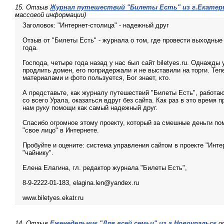
15. Отзыв
Журнал путешествий "Билеты Есть" из г.Екатер
массовой информации)
Заголовок: "Интернет-столица" - надежный друг
Отзыв от "Билеты Есть" - журнала о том, где провести выходные 
года.
Господа, четыре года назад у нас был сайт biletyes.ru. Однажды 
продлить домен, его попридержали и не выставили на торги. Те
материалами и фото пользуется, Бог знает, кто.
А представьте, как журналу путешествий "Билеты Есть", работ
со всего Урала, оказаться вдруг без сайта. Как раз в это время 
нам руку помощи как самый надежный друг.
Спасибо огромное этому проекту, который за смешные деньги по
"свое лицо" в Интернете.
Пробуйте и оцените: система управления сайтом в проекте "Инт
"чайнику".
Елена Елагина, гл. редактор журнала "Билеты Есть",
8-9-2222-01-183, elagina.len@yandex.ru
www.biletyes.ekatr.ru
14. Отзыв
Еженедельник "Для всей семьи" из г.Новоуральск
от