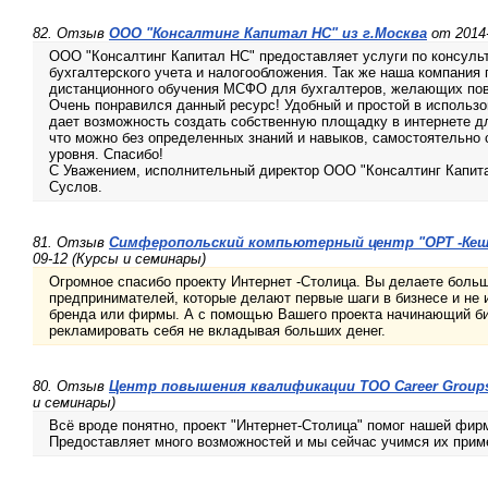
82. Отзыв
ООО "Консалтинг Капитал НС" из г.Москва
от 2014-
ООО "Консалтинг Капитал НС" предоставляет услуги по консуль
бухгалтерского учета и налогообложения. Так же наша компания
дистанционного обучения МСФО для бухгалтеров, желающих по
Очень понравился данный ресурс! Удобный и простой в использо
дает возможность создать собственную площадку в интернете дл
что можно без определенных знаний и навыков, самостоятельно
уровня. Спасибо!
С Уважением, исполнительный директор ООО "Консалтинг Капита
Суслов.
81. Отзыв
Симферопольский компьютерный центр "ОРТ -Кеш
09-12 (Курсы и семинары)
Огромное спасибо проекту Интернет -Столица. Вы делаете боль
предпринимателей, которые делают первые шаги в бизнесе и не и
бренда или фирмы. А с помощью Вашего проекта начинающий б
рекламировать себя не вкладывая больших денег.
80. Отзыв
Центр повышения квалификации ТОО Career Group
и семинары)
Всё вроде понятно, проект "Интернет-Столица" помог нашей фир
Предоставляет много возможностей и мы сейчас учимся их прим