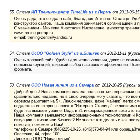
55. Отзыв
ИП Тренинг-центр TimeLife из г.Пермь
от 2013-06-15
Очень рада, что создала сайт, благодаря Интернет-Столице. Удо
конструктор сайтов. Наша компания занимается организацией и 
С уважением - Михеева Анастасия Николаевна, директор тренинг-
www.trening.permp.ru
e-mail: trening-zentr@yandex.ru
54. Отзыв
ОсОО "Golden Style" из г.Бишкек
от 2012-11-11 (Курс
Очень хороший сайт. Удобен для использования, даже не самым
полезных функций, широкий выбор настроек и оформления. Позв
формата.
53. Отзыв
ООО Новая линия из г.Самара
от 2012-10-25 (Курсы 
Добрый день! Наша компания начала пользоваться сервисами пр
сравнительно недавно, но в свою очередь могу сказать, что все 
сервисы работают на 5+. Любой человек, даже "чайник" легко см
поддержка со стороны проекта "Интернет-Столица" не зависимо 
будет на высшем уровне. Ведь в 21 информационном веке это та
Наша компания занимается информационными технологиями и Ко
ситуацию в жизни или бизнесе? Не знаете что делать и как пос
помогли, поможем и Вам!
телефоны в Самаре (846)225-10-25, (846)373-84-94 или обращайтес
Овсеенко, 44, офис 100
Директор ООО "Новая линия"