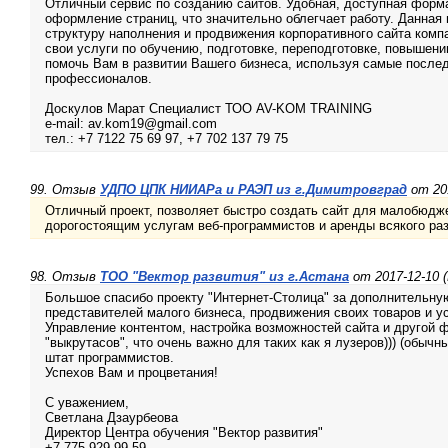
Отличный сервис по созданию сайтов. Удобная, доступная форм
оформление страниц, что значительно облегчает работу. Данная
структуру наполнения и продвижения корпоративного сайта комп
свои услуги по обучению, подготовке, переподготовке, повышен
помочь Вам в развитии Вашего бизнеса, используя самые послед
профессионалов.
Доскулов Марат Специалист ТОО AV-KOM TRAINING
e-mail: av.kom19@gmail.com
тел.: +7 7122 75 69 97, +7 702 137 79 75
99. Отзыв
УДПО ЦПК НИИАРа и РАЭП из г.Димитровград
от 201
Отличный проект, позволяет быстро создать сайт для малобюдже
дорогостоящим услугам веб-программистов и аренды всякого раз
98. Отзыв
ТОО "Вектор развития" из г.Астана
от 2017-12-10 
Большое спасибо проекту "Интернет-Столица" за дополнительну
представителей малого бизнеса, продвижения своих товаров и ус
Управление контентом, настройка возможностей сайта и другой 
"выкрутасов", что очень важно для таких как я лузеров))) (обыч
штат программистов.
Успехов Вам и процветания!
С уважением,
Светлана Дзаурбеова
Директор Центра обучения "Вектор развития"
+7 775 929 99 59