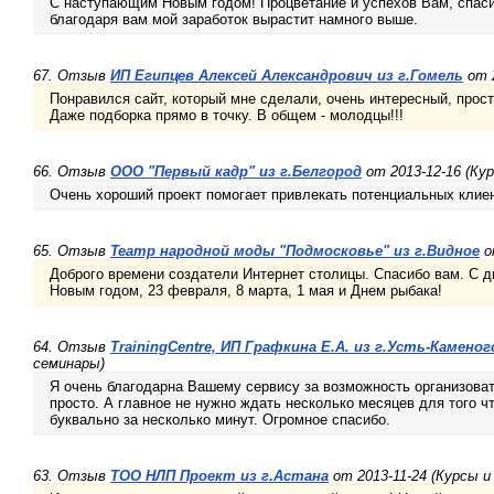
С наступающим Новым годом! Процветание и успехов Вам, спасиб
благодаря вам мой заработок вырастит намного выше.
67. Отзыв
ИП Египцев Алексей Александрович из г.Гомель
от 2
Понравился сайт, который мне сделали, очень интересный, прос
Даже подборка прямо в точку. В общем - молодцы!!!
66. Отзыв
OOO "Первый кадр" из г.Белгород
от 2013-12-16 (Ку
Очень хороший проект помогает привлекать потенциальных клиентов
65. Отзыв
Театр народной моды "Подмосковье" из г.Видное
о
Доброго времени создатели Интернет столицы. Спасибо вам. С 
Новым годом, 23 февраля, 8 марта, 1 мая и Днем рыбака!
64. Отзыв
TrainingCentre, ИП Графкина Е.А. из г.Усть-Каменог
семинары)
Я очень благодарна Вашему сервису за возможность организоват
просто. А главное не нужно ждать несколько месяцев для того чт
буквально за несколько минут. Огромное спасибо.
63. Отзыв
ТОО НЛП Проект из г.Астана
от 2013-11-24 (Курсы и