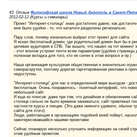
43. Отзыв
Философская школа Новый Акрополь в Санкт-Пете
2012-02-12 (Курсы и семинары)
Проект "Интернет-столица" знаю достаточно давно, как достаточ
мне было удобно - то, что каталоги разделены регионально.
Пару слов, почему изначально выбрал этот проект для сайта:
Я искал бесплатный домен, где родительский домен был бы в рег
целевая аудитория в СПБ. Так вышло, что нашел на тот момент эт
- этот вполне устроил почти всем параметрам (удобно страницы 
полезная вкладка для того, кто не силен в этом вопросе и пр.)
Наша организация культурная общественная и значительно огра
самораскрутки, поэтому дорогая таргетированная реклама и проч
недоступны.
"Интернет-столица" для нас в определенной мере выходом - дос
бесплатным. Очень понравилось - понятный интерфейс, что помо
небольшой сайт.
И еще из плюсов: даже при том, что дизайном и обновлением сай
столице сильно не было времени заниматься, сайт привлекал по
частности курсы и лекции. (Это даже немного удивило, обычно 
сайта для этого).
Люди, работающие в организациях подобной моей поймут, наско
заинтересовавшийся нашими проектами.
Сейчас планирую несколько улучшить информацию на своей стр
этим удобным проектом.