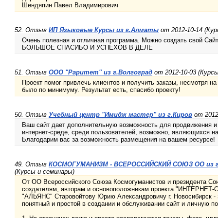
Шендяпин Павел Владимирович
52. Отзыв
ИП Языковые Курсы из г.Алматы
от 2012-10-14 (Ку
Очень полезная и отличная программа. Можно создать свой Сайт
БОЛЬШОЕ СПАСИБО И УСПЕХОВ В ДЕЛЕ
51. Отзыв
ООО "Раритет" из г.Волгоград
от 2012-10-03 (Курс
Проект помог привлечь клиентов и получить заказы, несмотря на
было по минимуму. Результат есть, спасибо проекту!
50. Отзыв
Учебный центр "Имидж мастер" из г.Киров
от 2012
Ваш сайт дает дополнительную возможность для продвижения и 
интернет-среде, среди пользователей, возможно, являющихся 
Благодарим вас за возможность размещения на вашем ресурсе!
49. Отзыв
КОСМОГУМАНИЗМ - ВСЕРОССИЙСКИЙ СОЮЗ ОО из г
(Курсы и семинары)
От ОО Всероссийского Союза Космогуманистов и президента Со
создателям, авторам и основоположникам проекта "ИНТЕРНЕТ
"АЛЬЯНС" Старовойтову Юрию Александровичу г. Новосибирск -
понятный и простой в создании и обслуживании сайт и личную по