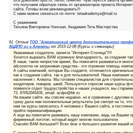
Все довольно просто, легко, понятно. Чувствуется забота органи
что получаем обратную связь от организаторов проекта Интерне
сайта. Готовы всем рекомендовать!!!
С нами можно связаться по почте: tetaakademya@mail.ru
С уважением
Татьяна Викторовна Чонская, Академия Тета Мастерства
91. Отзыв
ТОО "Алматинский центр дополнительного профе
АЦДПО из г.Алматы
от 2015-12-08 (Курсы и семинары)
Уважаемые создатели, проекта "Интернет-Столица"!!!!
Хочется выразить ВАМ огромную благодарность, за создание так
В наше, такое непростое время, Вы помогаете развиваться мног
абсолютно не затрачивая средства - это огромная помощь компа
А сайты компаний, которые Вы создаете, отличаются оригинальн
как в создании сайта, так и для пользователей. Наша компания 
населения г. Алматы. Мы готовим специалистов для строительных
кондитеров, поваров, швей. Пользуются спросом наши курсы фло
появился отдел трудоустройства и наших учащихся, мы стараемс
73, 87052045435, email: acdpo@bk.ru
На вашем сайте, мы совсем недавно, но в сравнении с другими 
сразу дала нам положительные результаты (не смотря на то, что
нам на курсы записалось 4 человека с Вашего сайта, и постоянн
пройти переквалификацию.
А еще вы помогаете развивать нашу компанию, ведь на Вашем п
фирменный логотип, который видят многие пользователи.
Спасибо ВАМ большое!!! Всех благ и большого развития вашей ко
С уважением Попова Инна (зам директора по профильному обра