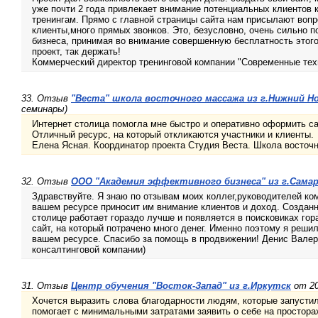
уже почти 2 года привлекает внимание потенциальных клиентов 
тренингам. Прямо с главной страницы сайта нам присылают воп
клиенты,много прямых звонков. Это, безусловно, очень сильно 
бизнеса, принимая во внимание совершенную бесплатность этого
проект, так держать!
Коммерческий директор тренинговой компании "Современные тех
33. Отзыв
"Веста" школа восточного массажа из г.Нижний Н
семинары)
Интернет столица помогла мне быстро и оперативно оформить са
Отличный ресурс, на который откликаются участники и клиенты.
Елена Ясная. Координатор проекта Студия Веста. Школа восточ
32. Отзыв
ООО "Академия эффективного бизнеса" из г.Сама
Здравствуйте. Я знаю по отзывам моих коллег,руководителей ком
вашем ресурсе приносит им внимание клиентов и доход. Созданн
столице работает гораздо лучше и появляется в поисковиках гор
сайт, на который потрачено много денег. Именно поэтому я реши
вашем ресурсе. Спасибо за помощь в продвижении! Денис Валер
консалтинговой компании)
31. Отзыв
Центр обучения "Восток-Запад" из г.Иркутск
от 20
Хочется выразить слова благодарности людям, которые запустил
помогает с минимальными затратами заявить о себе на простора