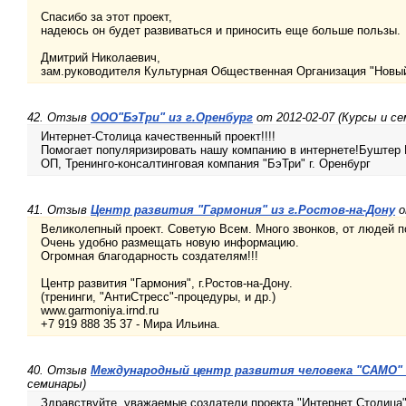
Спасибо за этот проект,
надеюсь он будет развиваться и приносить еще больше пользы.
Дмитрий Николаевич,
зам.руководителя Культурная Общественная Организация "Новы
42. Отзыв
ООО"БэТри" из г.Оренбург
от 2012-02-07 (Курсы и с
Интернет-Столица качественный проект!!!!
Помогает популяризировать нашу компанию в интернете!Буштер
ОП, Тренинго-консалтинговая компания "БэТри" г. Оренбург
41. Отзыв
Центр развития "Гармония" из г.Ростов-на-Дону
о
Великолепный проект. Советую Всем. Много звонков, от людей п
Очень удобно размещать новую информацию.
Огромная благодарность создателям!!!
Центр развития "Гармония", г.Ростов-на-Дону.
(тренинги, "АнтиСтресс"-процедуры, и др.)
www.garmoniya.irnd.ru
+7 919 888 35 37 - Мира Ильина.
40. Отзыв
Международный центр развития человека "САМО" 
семинары)
Здравствуйте, уважаемые создатели проекта "Интернет Столица