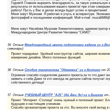
Годом!А Главное выразить благодарность, за такую уникальную 
результаты от использования вашего проекта! при этом соверше
работу! Пусть у Вас в делах всегда будет успех и процветание!
Меня зовут Муаззам. Я работаю и учусь в аспирантуре. Увлекаюс
фотографий и посещением конференций. Мой e-mail: muza6688@m
Меня зовут Насибова Муаззам Хикматиллаевна, администратор в
Международном Центре Развития Человека "САМО".
39. Отзыв
Международный центр подготовки кадров из г.Во
семинары)
Проект порадовал. Удобный конструктор сайтов, широкие возмож
измерению дизайна. Много полезных функций.
38. Отзыв
Студия творчества "Обережка" из г.Колпино
от 20
Огромное спасибо создателям данного проекта,за то что дают 
заявить о себе.Даже те кто никогда не делали сайтов получат о
собственного детища!
37. Отзыв
УЧЕБНЫЙ ЦЕНТР "AJS" (Ай Джи Эс) из г.Бишкек
от 2
Проект "Интернет -Столица" очень нужный и полезный проект. Б
будущим и настоящим ученикам.
Спасибо организаторам проекта за это. Вы вносите свой вклад в