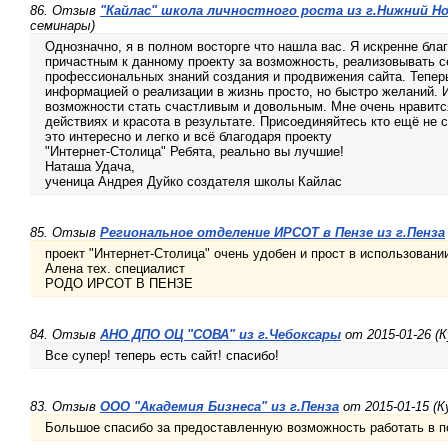
86. Отзыв
"Кайлас" школа личностного роста из г.Нижний Н
семинары)
Однозначно, я в полном восторге что нашла вас. Я искренне бла
причастным к данному проекту за возможность, реализовывать се
профессиональных знаний создания и продвижения сайта. Теперь
информацией о реализации в жизнь просто, но быстро желаний.
возможности стать счастливым и довольным. Мне очень нравится
действиях и красота в результате. Присоединяйтесь кто ещё не с
это интересно и легко и всё благодаря проекту
"Интернет-Столица" Ребята, реально вы лучшие!
Наташа Удача,
ученица Андрея Дуйко создателя школы Кайлас
85. Отзыв
Региональное отделение ИРСОТ в Пензе из г.Пенза
проект "Интернет-Столица" очень удобен и прост в использовани
Алена тех. специалист
РОДО ИРСОТ В ПЕНЗЕ
84. Отзыв
АНО ДПО ОЦ "СОВА" из г.Чебоксары
от 2015-01-26 (
Все супер! теперь есть сайт! спасибо!
83. Отзыв
ООО "Академия Бизнеса" из г.Пенза
от 2015-01-15 (К
Большое спасибо за предоставленную возможность работать в по