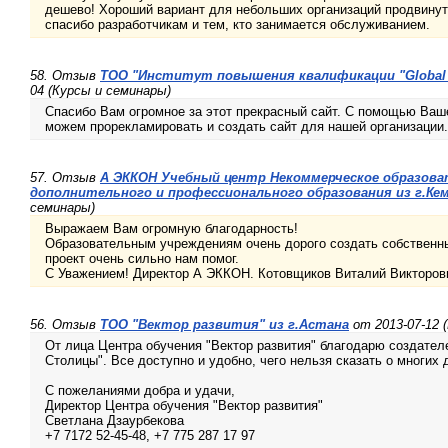
дешево! Хороший вариант для небольших организаций продвину
спасибо разработчикам и тем, кто занимается обслуживанием.
58. Отзыв
ТОО "Институт повышения квалификации "Global E
04 (Курсы и семинары)
Спасибо Вам огромное за этот прекрасный сайт. С помощью Ваш
можем прорекламировать и создать сайт для нашей организации
57. Отзыв
А ЭККОН Учебный центр Некоммерческое образова
дополнительного и профессионального образования из г.Ке
семинары)
Выражаем Вам огромную благодарность!
Образовательным учреждениям очень дорого создать собственн
проект очень сильно нам помог.
С Уважением! Директор А ЭККОН. Котовщиков Виталий Викторов
56. Отзыв
ТОО "Вектор развития" из г.Астана
от 2013-07-12 
От лица Центра обучения "Вектор развития" благодарю создателе
Столицы". Все доступно и удобно, чего нельзя сказать о многих 
С пожеланиями добра и удачи,
Директор Центра обучения "Вектор развития"
Светлана Дзаурбекова
+7 7172 52-45-48, +7 775 287 17 97