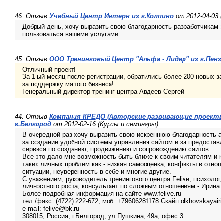
46. Отзыв
Учебный Центр Интерн из г.Колпино
от 2012-04-03 
Добрый день, хочу выразить свою благодарность разработчикам 
пользоваться вашими услугами
45. Отзыв
ООО Тренинговый Центр "Альфа - Лидер" из г.Пенз
Отличный проект!
За 1-ый месяц после регистрации, обратились более 200 новых з
за поддержку малого бизнеса!
Генеральный директор тренинг-центра Авдеев Сергей
44. Отзыв
Компания КРЕДО (Авторские развивающие проекты
г.Белгород
от 2012-02-16 (Курсы и семинары)
В очередной раз хочу выразить свою искреннюю благодарность а
за создание удобной системы управления сайтом и за предостав
сервиса по созданию, продвижению и сопровождению сайтов.
Все это дало мне возможность быть ближе к своим читателям и 
таких личных проблем как - низкая самооценка, конфикты в отно
ситуации, неуверенность в себе и многие другие.
С уважением, руководитель тренингового центра Felive, психолог
личностного роста, консультант по сложным отношениям - Ирина
Более подробная информация на сайте www.felive.ru
тел./факс: (4722) 222-672, моб. +79606281178 Скайп olkhovskayair
e-mail: felive@bk.ru
308015, Россия, г.Белгород, ул.Пушкина, 49а, офис 3