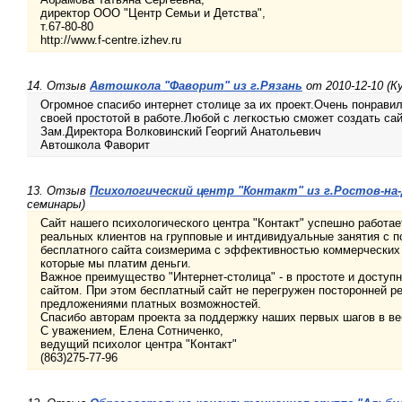
директор ООО "Центр Семьи и Детства",
т.67-80-80
http://www.f-centre.izhev.ru
14. Отзыв
Автошкола "Фаворит" из г.Рязань
от 2010-12-10 (К
Огромное спасибо интернет столице за их проект.Очень понравил
своей простотой в работе.Любой с легкостью сможет создать сай
Зам.Директора Волковинский Георгий Анатольевич
Автошкола Фаворит
13. Отзыв
Психологический центр "Контакт" из г.Ростов-на
семинары)
Сайт нашего психологического центра "Контакт" успешно работае
реальных клиентов на групповые и интдивидуальные занятия с 
бесплатного сайта соизмерима с эффективностью коммерческих и
которые мы платим деньги.
Важное преимущество "Интернет-столица" - в простоте и доступ
сайтом. При этом бесплатный сайт не перегружен посторонней 
предложениями платных возможностей.
Спасибо авторам проекта за поддержку наших первых шагов в ве
С уважением, Елена Сотниченко,
ведущий психолог центра "Контакт"
(863)275-77-96