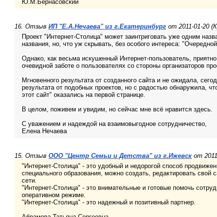
Ю.М.Бернасовский
16. Отзыв
ИП "Е.А.Нечаева" из г.Екатеринбург
от 2011-01-20 (
Проект "Интернет-Столица" может заинтриговать уже одним назв
названия, но, что уж скрывать, без особого интереса: "Очередно
Однако, как весьма искушенный Интернет-пользователь, приятн
очевидной заботе о пользователях со стороны организаторов про
Мгновенного результата от созданного сайта и не ожидала, сего
результата от подобных проектов, но с радостью обнаружила, что
этот сайт" оказались на первой странице.
В целом, поживем и увидим, но сейчас мне всё нравится здесь.
С уважением и надеждой на взаимовыгодное сотрудничество,
Елена Нечаева
15. Отзыв
ООО "Центр Семьи и Детства" из г.Ижевск
от 2011
"Интернет-Столица" - это удобный и недорогой способ продвиже
специального образования, можно создать, редактировать свой с
сети.
"Интернет-Столица" - это внимательные и готовые помочь сотру
оперативном режиме.
"Интернет-Столица" - это надежный и позитивный партнер.
Абрамова Татьяна Сергеевна,