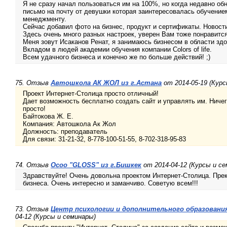
Я не сразу начал пользоваться им на 100%, но когда недавно о
письмо на почту от девушки которая заинтересовалась обучение
менеджменту.
Сейчас добавил фото на бизнес, продукт и сертификаты. Новости
Здесь очень много разных настроек, уверен Вам тоже понравится
Меня зовут Исаканов Ренат, я занимаюсь бизнесом в области зд
Вкладом в людей академии обучения компании Colors of life.
Всем удачного бизнеса и конечно же по больше действий! ;)
75. Отзыв
Автошкола АК ЖОЛ из г.Астана
от 2014-05-19 (Курс
Проект Интернет-Столица просто отличный!
Дает возможность бесплатно создать сайт и управлять им. Ничег
просто!
Байтокова Ж. Е.
Компания: Автошкола Ак Жол
Должность: преподаватель
Для связи: 31-21-32, 8-778-100-51-55, 8-702-318-95-83
74. Отзыв
Осоо "GLOSS" из г.Бишкек
от 2014-04-12 (Курсы и с
Здравствуйте! Очень довольна проектом Интернет-Столица. Пре
бизнеса. Очень интересно и заманчиво. Советую всем!!!
73. Отзыв
Центр психологии и дополнительного образования
04-12 (Курсы и семинары)