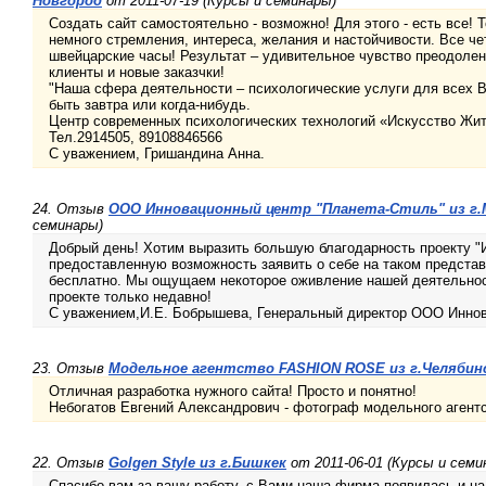
Новгород
от 2011-07-19 (Курсы и семинары)
Создать сайт самостоятельно - возможно! Для этого - есть все! 
немного стремления, интереса, желания и настойчивости. Все чет
швейцарские часы! Результат – удивительное чувство преодоле
клиенты и новые заказчки!
"Наша сфера деятельности – психологические услуги для всех В
быть завтра или когда-нибудь.
Центр современных психологических технологий «Искусство Жи
Тел.2914505, 89108846566
С уважением, Гришандина Анна.
24. Отзыв
ООО Инновационный центр "Планета-Стиль" из г.
семинары)
Добрый день! Хотим выразить большую благодарность проекту "
предоставленную возможность заявить о себе на таком предста
бесплатно. Мы ощущаем некоторое оживление нашей деятельнос
проекте только недавно!
С уважением,И.Е. Бобрышева, Генеральный директор ООО Иннов
23. Отзыв
Модельное агентство FASHION ROSE из г.Челябин
Отличная разработка нужного сайта! Просто и понятно!
Небогатов Евгений Александрович - фотограф модельного аген
22. Отзыв
Golgen Style из г.Бишкек
от 2011-06-01 (Курсы и семи
Спасибо вам за вашу работу, с Вами наша фирма появилась и на