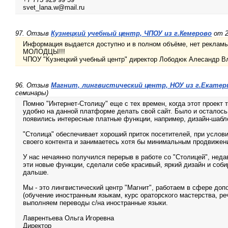
svet_lana.w@mail.ru
97. Отзыв
Кузнецкий учебный центр, ЧПОУ из г.Кемерово
от 2
Информация выдается доступно и в полном объёме, нет рекламы 
МОЛОДЦЫ!!!
ЧПОУ "Кузнецкий учебный центр" директор Лободюк Алесандр В
96. Отзыв
Магнит, лингвистический центр, НОУ из г.Екатер
семинары)
Помню "Интернет-Столицу" еще с тех времен, когда этот проект 
удобно на данной платформе делать свой сайт. Было и осталось
появились интересные платные функции, например, дизайн-шабл
"Столица" обеспечивает хороший приток посетителей, при услов
своего контента и занимаетесь хотя бы минимальным продвижен
У нас нечаянно получился перерыв в работе со "Столицей", нед
эти новые функции, сделали себе красивый, яркий дизайн и соби
дальше.
Мы - это лингвистический центр "Магнит", работаем в сфере доп
(обучение иностранным языкам, курс ораторского мастерства, ре
выполняем переводы с/на иностранные языки.
Лаврентьева Ольга Игоревна
Директор