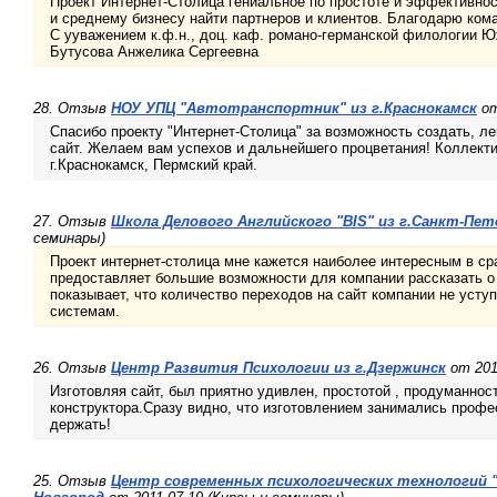
Проект Интернет-Столица гениальное по простоте и эффективно
и среднему бизнесу найти партнеров и клиентов. Благодарю ком
С ууважением к.ф.н., доц. каф. романо-германской филологии 
Бутусова Анжелика Сергеевна
28. Отзыв
НОУ УПЦ "Автотранспортник" из г.Краснокамск
от
Спасибо проекту "Интернет-Столица" за возможность создать, ле
сайт. Желаем вам успехов и дальнейшего процветания! Коллект
г.Краснокамск, Пермский край.
27. Отзыв
Школа Делового Английского "BIS" из г.Санкт-Пет
семинары)
Проект интернет-столица мне кажется наиболее интересным в ср
предоставляет большие возможности для компании рассказать о 
показывает, что количество переходов на сайт компании не уст
системам.
26. Отзыв
Центр Развития Психологии из г.Дзержинск
от 201
Изготовляя сайт, был приятно удивлен, простотой , продуманнос
конструктора.Сразу видно, что изготовлением занимались профе
держать!
25. Отзыв
Центр современных психологических технологий 