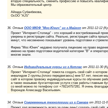
вторую специальность, сменить профессию и повысить квалифи
Мы образовательный центр.
Айзада Субанбекова,
ОсОО "AJS"
36. Отзыв
ООО МЮФ "Мос-Юнич" из г.Майкоп
от 2011-12-12 (К
Проект "Интернет-Столица" - это хороший и востребованный прое
уверены в регистрации сайта. Реально, регистрация сайта прошла
минут, что несомненно показывает уровень подготовки и стремле
Фирма "Мос-Юнич" недавно получила лицензию на право ведения
именно на право подготовки водителей категории "В" и оператор
многие знали.
35. Отзыв
Индивидуальные курсы из г.Котлас
от 2011-11-30 (К
Проект "Интернет-Столица" помогла создать свой сайт о котором
инвалидом 2 группы,(плохо передвигаюсь) мне 57 лет, пенсия м
сайт в котором провожу индивидуальные курсы по обучению раб
а также оказываю бухгалтерские услуги стаж работы главным бу
со мной можно по телефону сот +79214757281. Я очень благодаре
Воронцов Александр Васильевич.
34. Отзыв
Современные технологиии из г.Самара
от 2011-11-0
Проект дал возможность всего за один день! создать свой сайт,