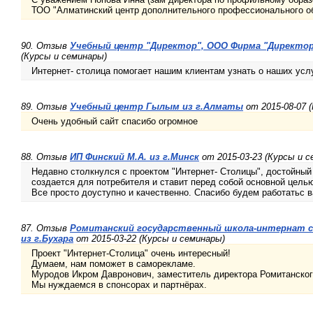
ТОО "Алматинский центр дополнительного профессионального о
90. Отзыв
Учебный центр "Директор", ООО Фирма "Директор
(Курсы и семинары)
Интернет- столица помогает нашим клиентам узнать о наших услу
89. Отзыв
Учебный центр Гылым из г.Алматы
от 2015-08-07 
Очень удобный сайт спасибо огромное
88. Отзыв
ИП Финский М.А. из г.Минск
от 2015-03-23 (Курсы и с
Недавно столкнулся с проектом "Интернет- Столицы", достойный 
создается для потребителя и ставит перед собой основной цель
Все просто доуступно и качественно. Спасибо будем работатьс ва
87. Отзыв
Ромитанский государственный школа-интернат с
из г.Бухара
от 2015-03-22 (Курсы и семинары)
Проект "Интернет-Столица" очень интересный!
Думаем, нам поможет в саморекламе.
Муродов Икром Давронович, заместитель директора Ромитанског
Мы нуждаемся в спонсорах и партнёрах.