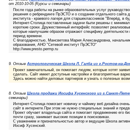
от 2010-10-05 (Курсы и семинары)
После года работы на рынке образовательных услуг рукаводство
решения о ребрендинге ПрЭСТО и о создании отдельного сайта д
института - краевого лагеря для старшеклассников "Вперёд, в б
Интернет-Столица поставленные задачи были решены с минимал
короткие сроки. Дружественный интерфейс позволяет реализовыв
которые наилучшим образом отражают специфику деятельности н
период времени.
С благодарностью, Мансветова Мария Александровна, начальни
образования, АНО "Сетевой институт ПрЭСТО"
http://www.presto.permp.ru
9. Отзыв
Астрологическая Школа Л. Галба из г.Ростов-на-До
Проект замечательный, он помогает людям, которые хотят заявить
сделать. Сайт имеет доступные настройки и благоприятные вар
Здесь можно найти деловых партнеров и узнать о полезных возм
8. Отзыв
Школа продажи Иосифа Хусенского из г.Санкт-Пете
семинары)
Интернет-Столица помогает новичку и чайнику веб дизайна очень
сайт в интернете.При этом не нужно специальных знаний и предв
Проект обучает владельца сайта и помогает продвижению его би
почти сразу, занимает высокие позиции в поисковиках.
С уважением и признательностью автор и ведущие Школа актив
Иосиф Хусенский.