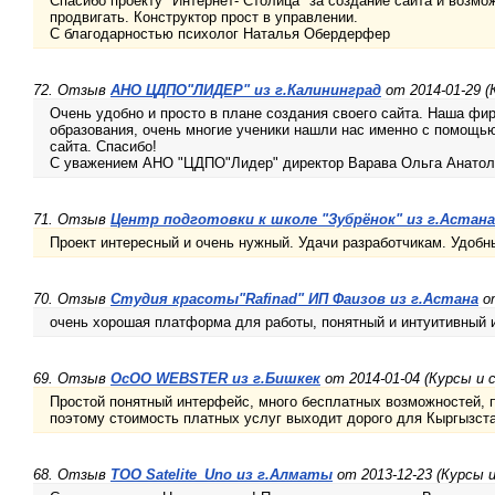
Спасибо проекту "Интернет- Столица" за создание сайта и возмо
продвигать. Конструктор прост в управлении.
С благодарностью психолог Наталья Обердерфер
72. Отзыв
АНО ЦДПО"ЛИДЕР" из г.Калининград
от 2014-01-29 (
Очень удобно и просто в плане создания своего сайта. Наша фир
образования, очень многие ученики нашли нас именно с помощь
сайта. Спасибо!
С уважением АНО "ЦДПО"Лидер" директор Варава Ольга Анатол
71. Отзыв
Центр подготовки к школе "Зубрёнок" из г.Астана
Проект интересный и очень нужный. Удачи разработчикам. Удобн
70. Отзыв
Студия красоты"Rafinad" ИП Фаизов из г.Астана
от
очень хорошая платформа для работы, понятный и интуитивный 
69. Отзыв
ОсОО WEBSTER из г.Бишкек
от 2014-01-04 (Курсы и 
Простой понятный интерфейс, много бесплатных возможностей, п
поэтому стоимость платных услуг выходит дорого для Кыргызст
68. Отзыв
TOO Satelite_Uno из г.Алматы
от 2013-12-23 (Курсы 