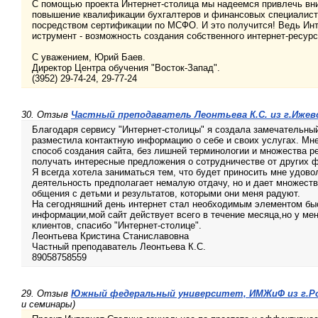
С помощью проекта Интернет-столица мы надеемся привлечь вни
повышение квалификации бухгалтеров и финансовых специалист
посредством сертификации по МСФО. И это получится! Ведь Инт
иструмент - возможность создания собственного интернет-ресурс
С уважением, Юрий Баев.
Директор Центра обучения "Восток-Запад".
(3952) 29-74-24, 29-77-24
30. Отзыв
Частный преподаватель Леонтьева К.С. из г.Ижев
Благодаря сервису "Интернет-столицы" я создала замечательный,
разместила контактную информацию о себе и своих услугах. Мн
способ создания сайта, без лишней терминологии и множества ре
получать интересные предложения о сотрудничестве от других 
Я всегда хотела заниматься тем, что будет приносить мне удов
деятельность предполагает немалую отдачу, но и дает множест
общения с детьми и результатов, которыми они меня радуют.
На сегодняшний день интернет стал необходимым элементом бы
информации,мой сайт действует всего в течение месяца,но у ме
клиентов, спасибо "Интернет-столице".
Леонтьева Кристина Станиславовна
Частный преподаватель Леонтьева К.С.
89058758559
29. Отзыв
Южный федеральный университет, ИМЖиФ из г.Ро
и семинары)