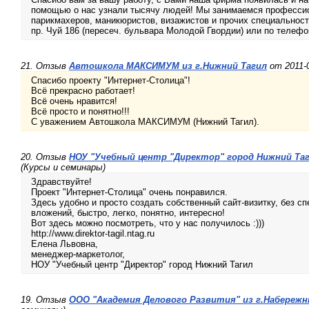
помощью о нас узнали тысячу людей! Мы занимаемся профессио
парикмахеров, маникюристов, визажистов и прочих специальност
пр. Чуй 186 (пересеч. бульвара Молодой Гвордии) или по телефон
21. Отзыв
Автошкола МАКСИМУМ из г.Нижний Тагил
от 2011-0
Спасибо проекту "Интернет-Столица"!
Всё прекрасно работает!
Всё очень нравится!
Всё просто и понятно!!!
С уважением Автошкола МАКСИМУМ (Нижний Тагил).
20. Отзыв
НОУ "Учебный центр "Директор" город Нижний Таг
(Курсы и семинары)
Здравствуйте!
Проект "Интернет-Столица" очень понравился.
Здесь удобно и просто создать собственный сайт-визитку, без с
вложений, быстро, легко, понятно, интересно!
Вот здесь можно посмотреть, что у нас получилось :)))
http://www.direktor-tagil.ntag.ru
Елена Львовна,
менеджер-маркетолог,
НОУ "Учебный центр "Директор" город Нижний Тагил
19. Отзыв
ООО "Академия Делового Развития" из г.Набереж