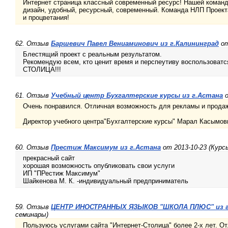
Интернет страница классный современный ресурс! Нашей команд
дизайн, удобный, ресурсный, современный. Команда НЛП Проект
и процветания!
62. Отзыв
Баршевич Павел Вениаминович из г.Калининград
от
Блестящий проект с реальным результатом.
Рекомендую всем, кто ценит время и перспеутиву воспользоват
СТОЛИЦА!!!
61. Отзыв
Учебный центр Бухгалтерские курсы из г.Астана
о
Очень понравился. Отличная возможность для рекламы и продаж
Директор учебного центра"Бухгалтерские курсы" Марал Касымов
60. Отзыв
Престиж Максимум из г.Астана
от 2013-10-23 (Курс
прекрасный сайт
хорошая возможность опубликовать свои услуги
ИП "ПРестиж Максимум"
Шайкенова М. К. -индивидуальный предприниматель
59. Отзыв
ЦЕНТР ИНОСТРАННЫХ ЯЗЫКОВ "ШКОЛА ПЛЮС" из г
семинары)
Пользуюсь услугами сайта "Интернет-Столица" более 2-х лет. От