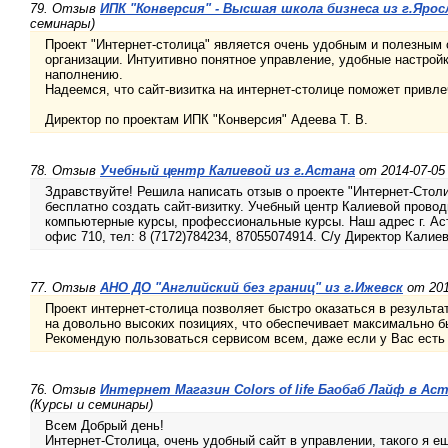
79. Отзыв
ИПК "Конверсия" - Высшая школа бизнеса из г.Ярос
семинары)
Проект "Интернет-столица" является очень удобным и полезным
организации. Интуитивно понятное управление, удобные настрой
наполнению.
Надеемся, что сайт-визитка на интернет-столице поможет привле
Директор по проектам ИПК "Конверсия" Адеева Т. В.
78. Отзыв
Учебный центр Калиевой из г.Астана
от 2014-07-05
Здравствуйте! Решила написать отзыв о проекте "Интернет-Стол
бесплатно создать сайт-визитку. Учебный центр Калиевой провод
компьютерные курсы, профессиональные курсы. Наш адрес г. Аст
офис 710, тел: 8 (7172)784234, 87055074914. С/у Директор Калиева
77. Отзыв
АНО ДО "Английский без границ" из г.Ижевск
от 201
Проект интернет-столица позволяет быстро оказаться в результа
на довольно высоких позициях, что обеспечивает максимально б
Рекомендую пользоваться сервисом всем, даже если у Вас есть 
76. Отзыв
Интернет Магазин Colors of life Баобаб Лайф в Ас
(Курсы и семинары)
Всем Добрый день!
Интернет-Столица, очень удобный сайт в управлении, такого я е