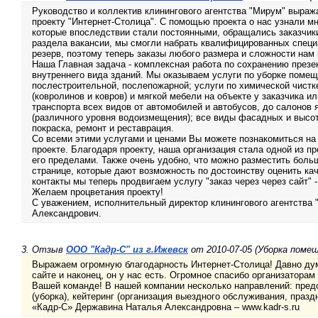
Руководство и коллектив клинингового агентства "Мирум" выраж
проекту "Интернет-Столица". С помощью проекта о нас узнали м
которые впоследствии стали постоянными, обращались заказчик
раздела вакансии, мы смогли набрать квалифицированных специ
резерв, поэтому теперь заказы любого размера и сложности нам 
Наша Главная задача - комплексная работа по сохранению презе
внутреннего вида зданий. Мы оказываем услуги по уборке помещ
послестроительной, послепожарной; услуги по химической чист
(ковролинов и ковров) и мягкой мебели на объекте у заказчика и
транспорта всех видов от автомобилей и автобусов, до салонов я
(различного уровня водоизмещения); все виды фасадных и высотн
покраска, ремонт и реставрация.
Со всеми этими услугами и ценами Вы можете познакомиться на
проекте. Благодаря проекту, наша организация стала одной из п
его пределами. Также очень удобно, что можно разместить боль
странице, которые дают возможность по достоинству оценить кач
контакты мы теперь продвигаем услугу "заказ через через сайт" 
Желаем процветания проекту!
С уважением, исполнительный директор клинингового агентства
Александрович.
3. Отзыв
ООО "Кадр-С" из г.Ижевск
от 2010-07-05 (Уборка поме
Выражаем огромную благодарность Интернет-Столица! Давно ду
сайте и наконец, он у нас есть. Огромное спасибо организаторам
Вашей команде! В нашей компании несколько направлений: пред
(уборка), кейтеринг (организация выездного обслуживания, праз
«Кадр-С» Державина Наталья Александровна – www.kadr-s.ru