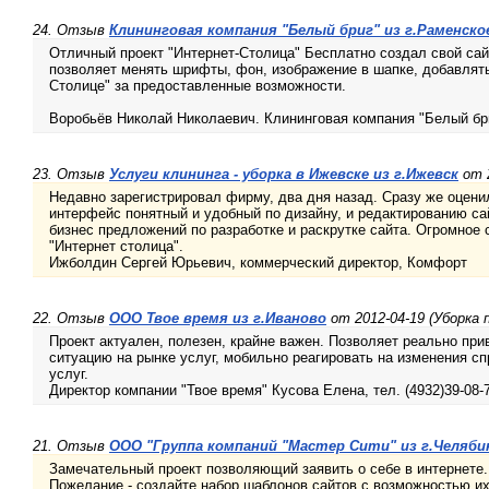
24. Отзыв
Клининговая компания "Белый бриг" из г.Раменско
Отличный проект "Интернет-Столица" Бесплатно создал свой сай
позволяет менять шрифты, фон, изображение в шапке, добавлять 
Столице" за предоставленные возможности.
Воробьёв Николай Николаевич. Клининговая компания "Белый бриг
23. Отзыв
Услуги клининга - уборка в Ижевске из г.Ижевск
от 2
Недавно зарегистрировал фирму, два дня назад. Сразу же оцени
интерфейс понятный и удобный по дизайну, и редактированию са
бизнес предложений по разработке и раскрутке сайта. Огромное
"Интернет столица".
Ижболдин Сергей Юрьевич, коммерческий директор, Комфорт
22. Отзыв
ООО Твое время из г.Иваново
от 2012-04-19 (Уборка
Проект актуален, полезен, крайне важен. Позволяет реально при
ситуацию на рынке услуг, мобильно реагировать на изменения с
услуг.
Директор компании "Твое время" Кусова Елена, тел. (4932)39-08-74
21. Отзыв
ООО "Группа компаний "Мастер Сити" из г.Челяби
Замечательный проект позволяющий заявить о себе в интернете.
Пожелание - создайте набор шаблонов сайтов с возможностью и