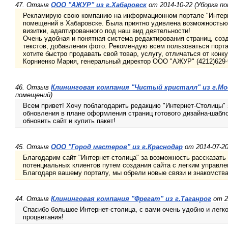
47. Отзыв
ООО "АЖУР" из г.Хабаровск
от 2014-10-22 (Уборка п
Рекламирую свою компанию на информационном портале "Интерн
помещений в Хабаровске. Была приятно удивлена возможностью 
визитки, адаптированного под наш вид деятельности!
Очень удобная и понятная система редактирования страниц, соз
текстов, добавления фото. Рекомендую всем пользоваться порта
хотите быстро продавать свой товар, услугу, отличаться от конк
Корниенко Мария, генеральный директор ООО "АЖУР" (4212)629-
46. Отзыв
Клининговая компания "Чистый кристалл" из г.Мо
помещений)
Всем привет! Хочу поблагодарить редакцию "Интернет-Столицы" 
обновления в плане оформления страниц готового дизайна-шабл
обновить сайт и купить пакет!
45. Отзыв
ООО "Город мастеров" из г.Краснодар
от 2014-07-20
Благодарим сайт "Интернет-столица" за возможность рассказать
потенциальных клиентов путем создания сайта с легким управл
Благодаря вашему порталу, мы обрели новые связи и знакомств
44. Отзыв
Клининговая компания "Фрегат" из г.Таганрог
от 2
Спасибо большое Интернет-столица, с вами очень удобно и легко
процветания!