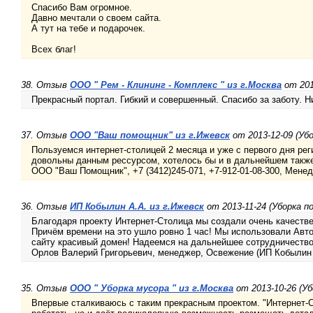
Спасибо Вам огромное.
Давно мечтали о своем сайта.
А тут на тебе и подарочек.
Всех благ!
38. Отзыв
ООО " Рем - Клининг - Комплекс " из г.Москва
от 201
Прекрасный портал. Гибкий и совершенный. Спасибо за заботу. Н
37. Отзыв
ООО "Ваш помощник" из г.Ижевск
от 2013-12-09 (Уб
Пользуемся интернет-столицей 2 месяца и уже с первого дня рег
довольны данным рессурсом, хотелось бы и в дальнейшем также
ООО "Ваш Помощник", +7 (3412)245-071, +7-912-01-08-300, Мене
36. Отзыв
ИП Кобылин А.А. из г.Ижевск
от 2013-11-24 (Уборка п
Благодаря проекту Интернет-Столица мы создали очень качеств
Причём времени на это ушло ровно 1 час! Мы использовали Авто
сайту красивый домен! Надеемся на дальнейшее сотрудничество
Орлов Валерий Григорьевич, менеджер, Освежение (ИП Кобылин 
35. Отзыв
ООО " Уборка мусора " из г.Москва
от 2013-10-26 (У
Впервые сталкиваюсь с таким прекрасным проектом. "Интернет-С