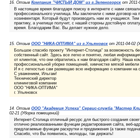
16. Отзыв
Компания "ЧИСТЫЙ ДОМ" из г.Зеленогорск
от 2011-0
В настоящее время благодаря поиску в интернете с нами связал
профессионального училища. Мы заключили с ними договор на по
хозинвентаря. Который будут производить нам их учащиеся. Те
практику, а училище получит, с нашей стороны достойную оплат
время. Благодарим Вас. Вы делает нужное дело.
15. Отзыв
ООО "НИКА-ОПТИМА" из г.Ульяновск
от 2011-04-02 (
Большое спасибо проекту "Интернет-Столица" за возможность б
собственный сайт. Здесь все легко и понятно, любая информаци
от клиентов, что они обратились к нам благодаря сайту. Наша ко
профессиональной уборке помещений, химчистке мягкой мебели 
И я с легкостью сам размещаю всю информацию о компании на са
С уважением, Ильгам!
Технический директор
клининговой компании
ООО "НИКА-ОПТИМА"
г. Ульяновск
14. Отзыв
ООО "Академия Успеха" Сервис-служба "Мастер Кли
02-21 (Уборка помещений)
Интернет-Столица отличный ресурс для быстрого создания своег
отлично реализованными функции редактирования сайта, веб-адр
предлагаемые функции раскрутки и продвижения (а также подача
Спасибо, что Вы появились, молодцы, так держать!