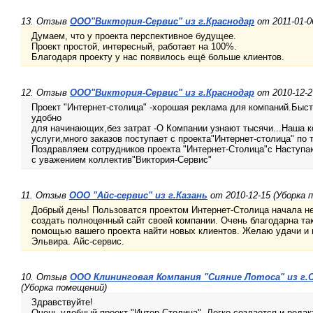
13. Отзыв
ООО"Виктория-Сервис" из г.Краснодар
от 2011-01-0
Думаем, что у проекта перспективное будущее.
Проект простой, интересный, работает на 100%.
Благодаря проекту у нас появилось ещё больше клиентов.
12. Отзыв
ООО"Виктория-Сервис" из г.Краснодар
от 2010-12-2
Проект "Интернет-столица" -хорошая реклама для компаний.Быст
удобно
для начинающих,без затрат -О Компании узнают тысячи...Наша 
услуги,много заказов поступает с проекта"Интернет-столица" по т
Поздравляем сотрудников проекта "Интернет-Столица"с Наступ
с уважением коллектив"Виктория-Сервис"
11. Отзыв
ООО "Айс-сервис" из г.Казань
от 2010-12-15 (Уборка 
Добрый день! Пользоватся проектом Интернет-Столица начала н
создать полноценный сайт своей компании. Очень благодарна та
помощью вашего проекта найти новых клиентов. Желаю удачи и п
Эльвира. Айс-сервис.
10. Отзыв
ООО Клининговая Компания "Сияние Лотоса" из г.
(Уборка помещений)
Здравствуйте!
Очень удобный проект "Интер-Столица". Легко создается и редак