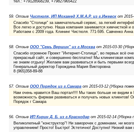
тел.: +79128568239, +79827965422
59. Отзыв
Чистюля, ИП Мохамед Х.М.А.Р. из г.Ижевск
от 2015-
Спасибо "Столице" за замечательный сервис, за легкий интерфей
Все легко и доступно. Наша компания занимается химчисткой и о
Работаем с 2009 года. Клининг Чистюля. 771-595. Савченко Анн
58. Отзыв
ООО "Семь Вершин" из г.Москва
от 2015-03-30 (Убор
Спасибо огромное Проект "Интернет-Столица", во первых всё оче
прекрасный сайт, и совершенно бесплатно! Мы клининговая ком
не знаем отдыху! Желаем вам развиваться и быть первыми всегд
Генеральный директор Горождина Мария Викторовна
8 (965)358-89-88
57. Отзыв
ООО Порядок из г.Самара
от 2015-03-12 (Уборка пом
Нам очень нравится Ваш портал!!!! Мы таких больше не видим в
возможность фирмам развиваться и получать новых клиентов! О
Порядок г Самара
56. Отзыв
ИП Кирин Д. Б. из г.Краснодар
от 2015-02-14 (Уборка
Великолепный "конструктор"! Ни заморочек с доменами, ни мозг
управлением! Просто! Быстро! Эстетично! Доступно! Низкий вам