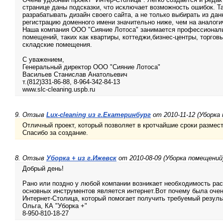
странице даны подсказки, что исключает возможность ошибок. Т
разрабатывать дизайн своего сайта, а не только выбирать из да
регистрацию доменного имени значительно ниже, чем на аналоги
Наша компания ООО "Сияние Лотоса" занимается профессиональ
помещений, таких как квартиры, коттеджи,бизнес-центры, торгов
складские помещения.
С уважением,
Генеральный директор ООО "Сияние Лотоса"
Васильев Станислав Анатольевич
т.(812)331-86-88, 8-964-342-84-13
www.slc-cleaning.uspb.ru
9. Отзыв
Lux-cleaning из г.Екатеринбург
от 2010-11-12 (Уборка
Отличный проект, который позволяет в кротчайшие сроки размести
Спасибо за создание.
8. Отзыв
Уборка + из г.Ижевск
от 2010-08-09 (Уборка помещений
Добрый день!
Рано или поздно у любой компании возникает необходимость рас
основных инструментов является интернет.Вот почему была очен
Интернет-Столица, который помогает получить требуемый резуль
Ольга, КА "Уборка +"
8-950-810-18-27