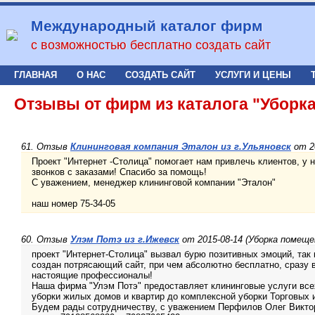
Международный каталог фирм
с возможностью бесплатно создать сайт
ГЛАВНАЯ
О НАС
СОЗДАТЬ САЙТ
УСЛУГИ И ЦЕНЫ
Отзывы от фирм из каталога "Уборк
61. Отзыв
Клининговая компания Эталон из г.Ульяновск
от 20
Проект "Интернет -Столица" помогает нам привлечь клиентов, у
звонков с заказами! Спасибо за помощь!
С уважением, менеджер клининговой компании "Эталон"
наш номер 75-34-05
60. Отзыв
Улэм Потэ из г.Ижевск
от 2015-08-14 (Уборка помеще
проект "Интернет-Столица" вызвал бурю позитивных эмоций, так
создан потрясающий сайт, при чем абсолютно бесплатно, сразу 
настоящие профессионалы!
Наша фирма "Улэм Потэ" предоставляет клининговые услуги всех
уборки жилых домов и квартир до комплексной уборки Торговых 
Будем рады сотрудничеству, с уважением Перфилов Олег Викто