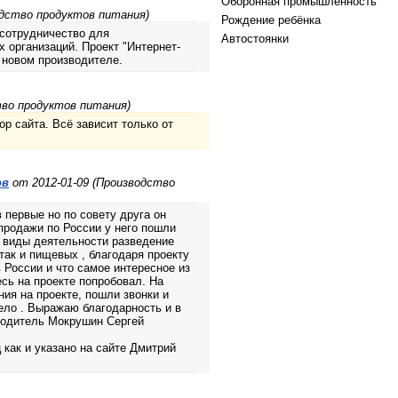
Оборонная промышленность
одство продуктов питания)
Рождение ребёнка
сотрудничество для
Автостоянки
х организаций. Проект "Интернет-
 новом производителе.
тво продуктов питания)
р сайта. Всё зависит только от
ов
от 2012-01-09 (Производство
 первые но по совету друга он
продажи по России у него пошли
 виды деятельности разведение
так и пищевых , благодаря проекту
 России и что самое интересное из
сь на проекте попробовал. На
ия на проекте, пошли звонки и
дело . Выражаю благодарность и в
оводитель Мокрушин Сергей
 как и указано на сайте Дмитрий