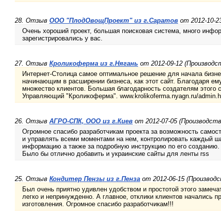
28. Отзыв
ООО "ПлодОвощПроект" из г.Саратов
от 2012-10-2
Очень хороший проект, большая поисковая система, много инфор
зарегистрировались у вас.
27. Отзыв
Кроликоферма из г.Нягань
от 2012-09-12 (Производс
Интернет-Столица самое оптимальное решение для начала бизне
начинающим в расширении бизнеса, как этот сайт. Благодаря ем
множество клиентов. Большая благодарность создателям этого с
Управляющий "Кроликоферма". www.krolikoferma.nyagn.ru/admin.h
26. Отзыв
АГРО-СПК, ООО из г.Киев
от 2012-07-05 (Производст
Огромное спасибо разработчикам проекта за возможность самост
и управлять всеми моментами на нем, контролировать каждый ша
информацию а также за подробную инструкцию по его созданию.
Было бы отлично добавить и украинские сайты для ленты rss
25. Отзыв
Кондитер Пензы из г.Пенза
от 2012-06-15 (Производ
Был очень приятно удивлен удобством и простотой этого замеча
легко и непринужденно. А главное, отклики клиентов начались п
изготовления. Огромное спасибо разработчикам!!!