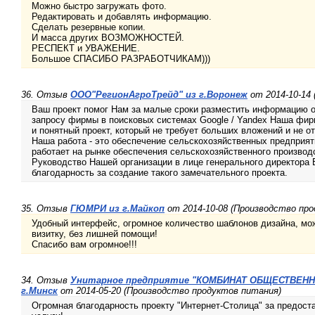
Можно быстро загружать фото.
Редактировать и добавлять информацию.
Сделать резервные копии.
И масса других ВОЗМОЖНОСТЕЙ.
РЕСПЕКТ и УВАЖЕНИЕ.
Большое СПАСИБО РАЗРАБОТЧИКАМ)))
36. Отзыв
ООО"РегионАгроТрейд" из г.Воронеж
от 2014-10-14
Ваш проект помог Нам за малые сроки разместить информацию о
запросу фирмы в поисковых системах Google / Yandex Наша фир
и понятный проект, который не требует больших вложений и не о
Наша работа - это обеспечение сельскохозяйственных предприя
работает на рынке обеспечения сельскохозяйственного производ
Руководство Нашей организации в лице генерального директора
благодарность за создание такого замечательного проекта.
35. Отзыв
ГЮМРИ из г.Майкоп
от 2014-10-08 (Производство пр
Удобный интерфейс, огромное количество шаблонов дизайна, мож
визитку, без лишней помощи!
Спасибо вам огромное!!!
34. Отзыв
Унитарное предприятие "КОМБИНАТ ОБЩЕСТВЕНН
г.Минск
от 2014-05-20 (Производство продуктов питания)
Огромная благодарность проекту "Интернет-Столица" за предост