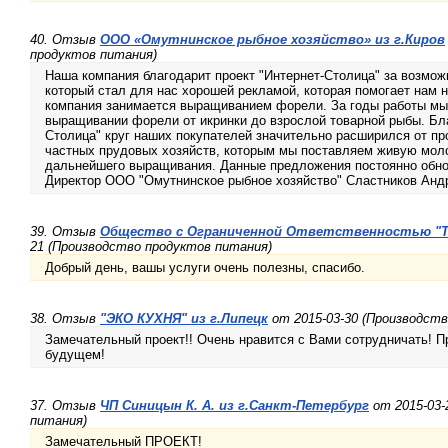
40. Отзыв
ООО «Омутнинское рыбное хозяйство» из г.Киров
продуктов питания)
Наша компания благодарит проект "Интернет-Столица" за возмож
который стал для нас хорошей рекламой, которая помогает нам 
компания занимается выращиванием форели. За годы работы мы
выращивании форели от икринки до взрослой товарной рыбы. Бла
Столица" круг наших покупателей значительно расширился от пр
частных прудовых хозяйств, которым мы поставляем живую мол
дальнейшего выращивания. Данные предложения постоянно обно
Директор ООО "Омутнинское рыбное хозяйство" Сластников Ан
39. Отзыв
Общество с Ограниченной Ответственностью "ТЁ
21 (Производство продуктов питания)
Добрый день, вашы услуги очень полезны, спасибо.
38. Отзыв
"ЭКО КУХНЯ" из г.Липецк
от 2015-03-30 (Производств
Замечательный проект!! Очень нравится с Вами сотрудничать! 
будущем!
37. Отзыв
ЧП Синицын К. А. из г.Санкт-Петербург
от 2015-03-
питания)
Замечательный ПРОЕКТ!