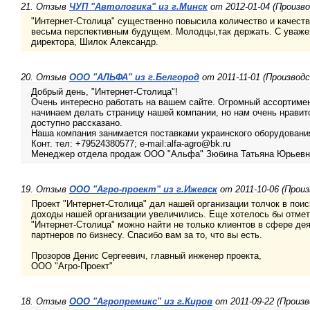
21. Отзыв
ЧУП "Автологика" из г.Минск
от 2012-01-04 (Произв
"Интернет-Столица" существенно повысила количество и качест
весьма перспективным будущем. Молодцы,так держать. С уважен
директора, Шилок Александр.
20. Отзыв
ООО "АЛЬФА" из г.Белгород
от 2011-11-01 (Производ
Добрый день, "Интернет-Столица"!
Очень интересно работать на вашем сайте. Огромный ассортиме
начинаем делать страницу нашей компании, но нам очень нравит
доступно рассказано.
Наша компания занимается поставками украинского оборудовани
Конт. тел: +79524380577; e-mail:alfa-agro@bk.ru
Менеджер отдела продаж ООО "Альфа" Зюбина Татьяна Юрьевн
19. Отзыв
ООО "Агро-проект" из г.Ижевск
от 2011-10-06 (Прои
Проект "Интернет-Столица" дал нашей организации толчок в поис
доходы нашей организации увеличились. Еще хотелось бы отмети
"Интернет-Столица" можно найти не только клиентов в сфере дея
партнеров по бизнесу. Спасибо вам за то, что вы есть.
Прозоров Денис Сергеевич, главный инженер проекта,
ООО "Агро-Проект"
18. Отзыв
ООО "Агропремикс" из г.Киров
от 2011-09-22 (Произ