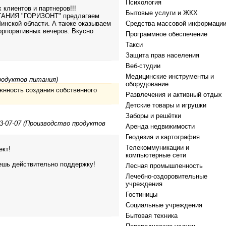
Психология
клиентов и партнеров!!!
Бытовые услуги и ЖКХ
АНИЯ "ГОРИЗОНТ" предлагаем
Минской области. А также оказываем
Средства массовой информаци
орпоративных вечеров. Вкусно
Программное обеспечение
Такси
Защита прав населения
Веб-студии
Медицинские инструменты и
родуктов питания)
оборудование
жнность создания собственного
Развлечения и активный отдых
Детские товары и игрушки
Заборы и решётки
3-07-07 (Производство продуктов
Аренда недвижимости
Геодезия и картография
Телекоммуникации и
ект!
компьютерные сети
ешь действительно поддержку!
Лесная промышленность
Лечебно-оздоровительные
учреждения
Гостиницы
Социальные учреждения
Бытовая техника