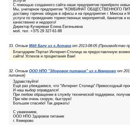
услуги!
С помощью созданного сайта наше предприятие приобрело новых 
Мы, унитарное предприятие "КОМБИНАТ ОБЩЕСТВЕННОГО ПИТ
доставку горячих обедов в офисы и на предприятия г. Минска и 
услуги по проведению торжественных мероприятий, банкетов и к
качественно и недорого!
Директор Кучерявая Елена Евгеньевна
моб. тел. +375 29 327-61-88
33. Отзыв
Мёд Балу из г.Астана
от 2013-08-05 (Производство п
Благодарим Портал Интернет-Столица за предоставлнную возмо
сайта! Успехов и процветания Вам!
32. Отзыв
ООО НПО "Здоровое питание" из г.Кемерово
от 201
питания)
Здравствуйте!
Ещё раз убеждаемся, что "Интернет Столица"-Превосходный про
И наш выбор оправдался!
При любом обращении в службу технической поддержки, получа
При чём очень скорую, быструю!
Большое спасибо! Так держать!
С уважением,
ООО НПО Здоровое питание
г. Кемерово