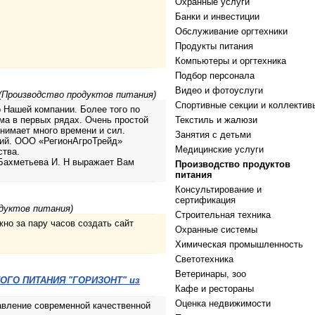
Охранные услуги
Банки и инвестиции
Обслуживание оргтехники
Продукты питания
Компьютеры и оргтехника
Подбор персонала
Видео и фотоуслуги
 (Производство продуктов питания)
Спортивные секции и коллектив
 Нашей компании. Более того по
ма в первых рядах. Очень простой
Текстиль и жалюзи
тнимает много времени и сил.
Занятия с детьми
тий. ООО «РегионАгроТрейд»
Медицинские услуги
ства.
 Бахметьева И. Н выражает Вам
Производство продуктов
питания
Консультирование и
сертификация
одуктов питания)
Строительная техника
но за пару часов создать сайт
Охранные системы
Химическая промышленность
Светотехника
Ветеринары, зоо
ОГО ПИТАНИЯ "ГОРИЗОНТ" из
Кафе и рестораны
Оценка недвижимости
авление современной качественной