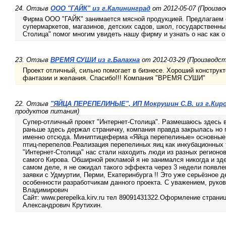
24. Отзыв
ООО "ГАЙК" из г.Калининград
от 2012-05-07 (Произв
Фирма ООО "ГАЙК" занимается мясной продукцией. Предлагаем 
супермаркетов, магазинов, детских садов, школ, государственны
Столица" помог многим увидеть нашу фирму и узнать о нас как о
23. Отзыв
ВРЕМЯ СУШИ из г.Балахна
от 2012-03-29 (Производс
Проект отличный, сильно помогает в бизнесе. Хороший конструкто
фантазии и желания. Спасибо!!! Компания "ВРЕМЯ СУШИ"
22. Отзыв
"ЯЙЦА ПЕРЕПЕЛИНЫЕ", ИП Мокрушин С.В. из г.Кир
продуктов питания)
Супер-отличный проект "Интернет-Столица". Размешаюсь здесь в
раньше здесь держал страничку, компания правда закрылась но 
именно отсюда. Миниптицеферма «Яйца перепелиные» основные
птиц-перепелов.Реализация перепелиных яиц как инкубационных 
"Интернет-Столица" нас стали находить люди из разных регионов
самого Кирова. Обширной рекламой я не занимался никогда и зде
самом деле, я не ожидал такого эффекта через 3 недели появлен
заявки с Удмуртии, Перми, Екатеринбурга !! Это уже серьёзное 
особенности разработчикам данного проекта. С уважением, рук
Владимирович
Сайт: www.perepelka.kirv.ru тел 89091431322.Оформление страниц
Александрович Крутихин.