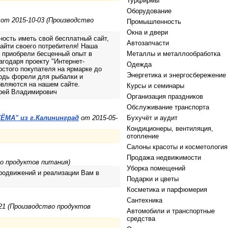
Турфирмы
Оборудование
от 2015-10-03 (Производство
Промышленность
Окна и двери
ность иметь свой бесплатный сайт,
Автозапчасти
найти своего потребителя! Наша
 приобрели бесценный опыт в
Металлы и металлообработка
годаря проекту "Интернет-
Одежда
остого покупателя на ярмарке до
Энергетика и энергосбережение
одь форели для рыбалки и
вляются на нашем сайте.
Курсы и семинары
дрей Владимирович
Организация праздников
Обслуживание транспорта
МА" из г.Калининград
от 2015-05-
Бухучёт и аудит
Кондиционеры, вентиляция,
отопление
Салоны красоты и косметология
Продажа недвижимости
о продуктов питания)
Уборка помещений
Продвижений и реализации Вам в
Подарки и цветы
Косметика и парфюмерия
Сантехника
21 (Производство продуктов
Автомобили и транспортные
средства