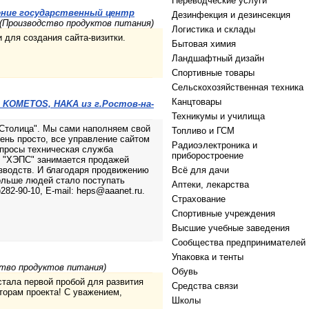
Переводческие услуги
ение государственный центр
Дезинфекция и дезинсекция
 (Производство продуктов питания)
Логистика и склады
 для создания сайта-визитки.
Бытовая химия
Ландшафтный дизайн
Спортивные товары
Сельскохозяйственная техника
Канцтовары
KOMETOS, HAKA из г.Ростов-на-
Техникумы и училища
-Столица". Мы сами наполняем свой
Топливо и ГСМ
ень просто, все управление сайтом
Радиоэлектроника и
опросы техническая служба
приборостроение
О "ХЭПС" занимается продажей
зводств. И благодаря продвижению
Всё для дачи
ольше людей стало поступать
Аптеки, лекарства
82-90-10, E-mail: heps@aaanet.ru.
Страхование
Спортивные учреждения
Высшие учебные заведения
Сообщества предпринимателей
Упаковка и тенты
ство продуктов питания)
Обувь
стала первой пробой для развития
Средства связи
торам проекта! С уважением,
Школы