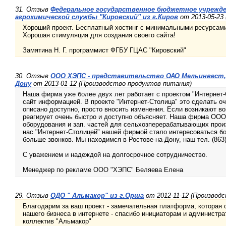
31. Отзыв
Федеральное государственное бюджетное учрежд
агрохимической службы "Кировский" из г.Киров
от 2013-05-23
Хороший проект. Бесплатный хостинг с минимальными ресурсами
Хорошая стимуляция для создания своего сайта!
Замятина Н. Г. программист ФГБУ ГЦАС "Кировский"
30. Отзыв
ООО ХЭПС - представительство ОАО Мельинвест, 
Дону
от 2013-01-12 (Производство продуктов питания)
Наша фирма уже более двух лет работает с проектом "Интернет
сайт информацией. В проекте "Интернет-Столица" это сделать оч
описано доступно, просто вносить изменения. Если возникают в
реагирует очень быстро и доступно объясняет. Наша фирма ОО
оборудования и зап. частей для сельхозперерабатывающих прои
нас "Интернет-Столицей" нашей фирмой стало интересоваться б
больше звонков. Мы находимся в Ростове-на-Дону, наш тел. (863)2
С уважением и надеждой на долгосрочное сотрудничество.
Менеджер по рекламе ООО "ХЭПС" Беляева Елена
29. Отзыв
ОДО " Альмакор" из г.Орша
от 2012-11-12 (Производ
Благодарим за ваш проект - замечательная платформа, которая 
нашего бизнеса в интернете - спасибо инициаторам и администра
коллектив "Альмакор"