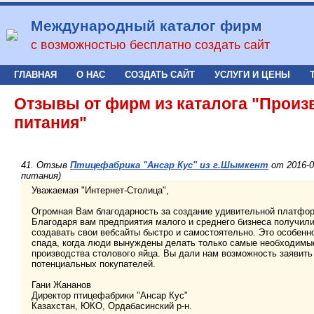
Международный каталог фирм
с возможностью бесплатно создать сайт
ГЛАВНАЯ
О НАС
СОЗДАТЬ САЙТ
УСЛУГИ И ЦЕНЫ
Отзывы от фирм из каталога "Произ
питания"
41. Отзыв
Птицефабрика "Ансар Кус" из г.Шымкент
от 2016-0
питания)
Уважаемая "Интернет-Столица",
Огромная Вам благодарность за создание удивительной платфор
Благодаря вам предприятия малого и среднего бизнеса получил
создавать свои вебсайты быстро и самостоятельно. Это особенн
спада, когда люди вынуждены делать только самые необходимы
производства столового яйца. Вы дали нам возможность заявить
потенциальных покупателей.
Гани Жананов
Директор птицефабрики "Ансар Кус"
Казахстан, ЮКО, Ордабасинский р-н.