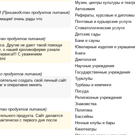
Музеи, центры культуры и теат
Автохимия
3 (Производство продуктов питания)
Рефераты, курсовые и дипломы
мации! очень рады что
Почтовые и курьерские услуги
Стоматологические услуги
Детские сады
тво продуктов питания)
Бани и сауны
са. Другие не дают такой помощи
Ювелирные изделия и украшени
у, о нашей кроликоферме узнали
Книги
ервиса!!! С уважением
tml
Диетология
Научные учреждения
Государственные учреждения
во продуктов питания)
Турклубы
оятельно создать свой личный сайт
г и оперативно менять
Турбазы и кемпинги
Посуда
Религиозные учреждения
Знакомства
ство продуктов питания)
Политика
тельного продукта. Сайт делается
Бассейны
рактически с первого дня после
Ночные клубы и бары
Кинотеатры