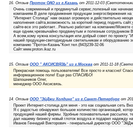
16. Отзыв
Протон ОАО из г.Казань
от 2011-12-03 (Светотехник
Очень современный и продвинутый сервис,полезный как начина
компаниям.В деле продвижения продукции энергосбережения на 
"Интернет Столица" нам оказал огромную и действительно неоц
наполнения сайта,возможность за короткий период поднять сайт
сайте-все это работает...Реально работает на компанию!Можете 
еще одним,чрезвычайно продвинутым и полезным сотрудником В
А всем,кому нужна консультация или добрый совет по проекту "И
нашей продукции-светодиодным светильникам и оборудованию э
компанию "Протон-Казань"Конт.тел.(843)239-32-06
Сайт:www.proton.ikaz.ru
15. Отзыв
ООО " АКСИСВЯЗЬ" из г.Москва
от 2011-11-18 (Свет
Прекрасная помощь пользователям! Все просто и классно! Спас
информационное поле! Еще раз СПАСИБО!
Шапошников Олег,
менеджер ООО Аксисвязь.
14. Отзыв
ООО "ЭйДжи Холдинг" из г.Санкт-Петербург
от 201
Проект Интернет-столица для меня - это как социальная сеть Вко
Я с радостью обнаружил большое количество организаций, котор
продукцией нашей фирмы. Удобные познавательные рассылки, те
дал нашему бизнесу новый глоток воздуха и подарил надежду на
Иванов Геннадий Викторович - генеральный директор ООО "ЭйДж