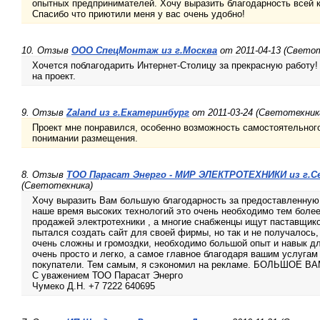
опытных предпринимателей. Хочу выразить благодарность всей 
Спасибо что приютили меня у вас очень удобно!
10. Отзыв
ООО СпецМонтаж из г.Москва
от 2011-04-13 (Свето
Хочется поблагодарить Интернет-Столицу за прекрасную работу!
на проект.
9. Отзыв
Zaland из г.Екатеринбург
от 2011-03-24 (Светотехник
Проект мне понравился, особенно возможность самостоятельного
понимании размещения.
8. Отзыв
ТОО Парасат Энерго - МИР ЭЛЕКТРОТЕХНИКИ из г.
(Светотехника)
Хочу выразить Вам большую благодарность за предоставленную 
наше время высоких технологий это очень необходимо тем более
продажей электротехники , а многие снабженцы ищут паставщико
пытался создать сайт для своей фирмы, но так и не получалось, 
очень сложны и громоздки, необходимо большой опыт и навык дл
очень просто и легко, а самое главное благодаря вашим услугам
покупатели. Тем самым, я сэкономил на рекламе. БОЛЬШОЕ ВА
С уважением ТОО Парасат Энерго
Чумеко Д.Н. +7 7222 640695