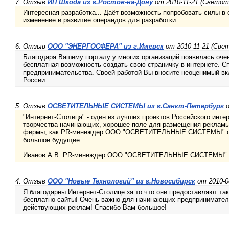
7. Отзыв
ИП Шкода из г.Ростов-на-Дону
от 2010-11-21 (Светот
Интересная разработка... Даёт возможность попробовать силы в
изменение и развитие операндов для разработки
6. Отзыв
ООО "ЭНЕРГОСФЕРА" из г.Ижевск
от 2010-11-21 (Све
Благодаря Вашему порталу у многих организаций появилась очен
бесплатная возможность создать свою страничку в интернете. С
предпринимательства. Своей работой Вы вносите неоценимый вкл
России.
5. Отзыв
ОСВЕТИТЕЛЬНЫЕ СИСТЕМЫ из г.Санкт-Петербург
о
"Интернет-Столица" - один из лучших проектов Российского инте
творчества начинающих, хорошее поле для размещения реклам
фирмы, как PR-менеждер ООО "ОСВЕТИТЕЛЬНЫЕ СИСТЕМЫ" счи
большое будущее.
Иванов А.В. PR-менеждер ООО "ОСВЕТИТЕЛЬНЫЕ СИСТЕМЫ" (81
4. Отзыв
ООО "Новые Технологий" из г.Новосибирск
от 2010-0
Я благодарны Интернет-Столице за то что они предоставляют та
бесплатно сайты! Очень важно для начинающих предпринимателе
действующих реклам! Спасибо Вам большое!