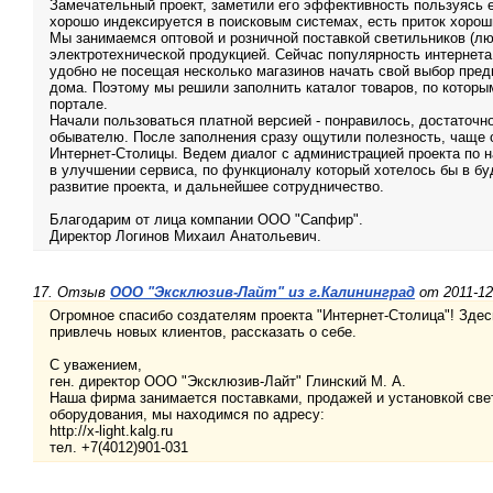
Замечательный проект, заметили его эффективность пользуясь 
хорошо индексируется в поисковым системах, есть приток хорош
Мы занимаемся оптовой и розничной поставкой светильников (лю
электротехнической продукцией. Сейчас популярность интернета
удобно не посещая несколько магазинов начать свой выбор пред
дома. Поэтому мы решили заполнить каталог товаров, по которы
портале.
Начали пользоваться платной версией - понравилось, достаточно
обывателю. После заполнения сразу ощутили полезность, чаще
Интернет-Столицы. Ведем диалог с администрацией проекта по
в улучшении сервиса, по функционалу который хотелось бы в б
развитие проекта, и дальнейшее сотрудничество.
Благодарим от лица компании ООО "Сапфир".
Директор Логинов Михаил Анатольевич.
17. Отзыв
ООО "Эксклюзив-Лайт" из г.Калининград
от 2011-12
Огромное спасибо создателям проекта "Интернет-Столица"! Зде
привлечь новых клиентов, рассказать о себе.
С уважением,
ген. директор ООО "Эксклюзив-Лайт" Глинский М. А.
Наша фирма занимается поставками, продажей и установкой све
оборудования, мы находимся по адресу:
http://x-light.kalg.ru
тел. +7(4012)901-031