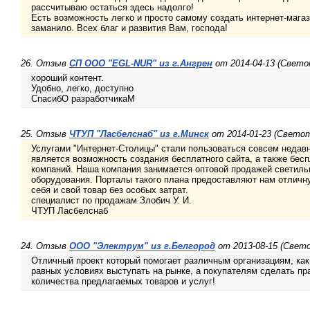
рассчитываю остаться здесь надолго!
Есть возможность легко и просто самому создать интернет-магаз
заманило. Всех благ и развития Вам, господа!
26. Отзыв
СП ООО "EGL-NUR" из г.Ангрен
от 2014-04-13 (Свето
хороший контент.
Удобно, легко, доступно
СпасибО разработчикаМ
25. Отзыв
ЧТУП "Ласбелснаб" из г.Минск
от 2014-01-23 (Светот
Услугами "Интернет-Столицы" стали пользоваться совсем недав
является возможность создания бесплатного сайта, а также бес
компаний. Наша компания занимается оптовой продажей светиль
оборудования. Порталы такого плана предоставляют нам отлич
себя и свой товар без особых затрат.
специалист по продажам Злобич У. И.
ЧТУП Ласбелснаб
24. Отзыв
ООО "Электрум" из г.Белгород
от 2013-08-15 (Свет
Отличный проект который помогает различным организациям, ка
равных условиях выступать на рынке, а покупателям сделать пр
количества предлагаемых товаров и услуг!