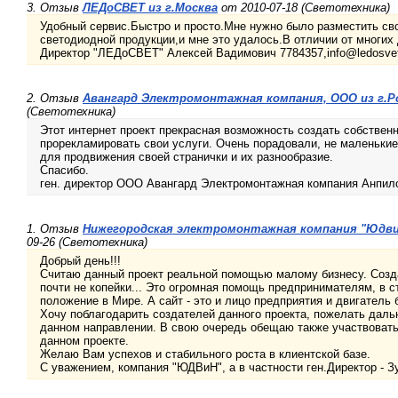
3. Отзыв
ЛЕДоСВЕТ из г.Москва
от 2010-07-18 (Светотехника)
Удобный сервис.Быстро и просто.Мне нужно было разместить св
светодиодной продукции,и мне это удалось.В отличии от многих 
Директор "ЛЕДоСВЕТ" Алексей Вадимович 7784357,info@ledosve
2. Отзыв
Авангард Электромонтажная компания, ООО из г.Р
(Светотехника)
Этот интернет проект прекрасная возможность создать собствен
прорекламировать свои услуги. Очень порадовали, не маленьки
для продвижения своей странички и их разнообразие.
Спасибо.
ген. директор ООО Авангард Электромонтажная компания Анпил
1. Отзыв
Нижегородская электромонтажная компания "Юдви
09-26 (Светотехника)
Добрый день!!!
Считаю данный проект реальной помощью малому бизнесу. Создат
почти не копейки... Это огромная помощь предпринимателям, в с
положение в Мире. А сайт - это и лицо предприятия и двигатель 
Хочу поблагодарить создателей данного проекта, пожелать даль
данном направлении. В свою очередь обещаю также участвовать 
данном проекте.
Желаю Вам успехов и стабильного роста в клиентской базе.
С уважением, компания "ЮДВиН", а в частности ген.Директор - 