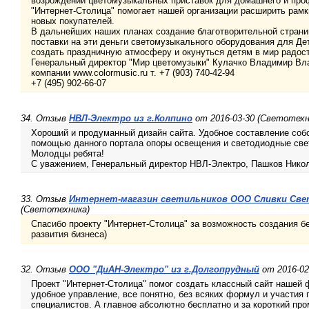
возрождении цветомузыкальных приставок для домашнего и про
"Интернет-Столица" помогает нашей организации расширить рамк
новых покупателей.
В дальнейших наших планах создание благотворительной страни
поставки на эти деньги светомузыкального оборудования для Де
создать праздничную атмосферу и окунуться детям в мир радост
Генеральный директор "Мир цветомузыки" Кулачко Владимир В
компании www.colormusic.ru т. +7 (903) 740-42-94
+7 (495) 902-66-07
34. Отзыв
НВЛ-Электро из г.Колпино
от 2016-03-30 (Светотехн
Хороший и продуманный дизайн сайта. Удобное составление соб
помощью данного портала опоры освещения и светодиодные све
Молодцы ребята!
С уважением, Генеральный директор НВЛ-Электро, Пашков Нико
33. Отзыв
Интернет-магазин светильников ООО Сливки Свет
(Светотехника)
Спасибо проекту "Интернет-Столица" за возможность создания б
развития бизнеса)
32. Отзыв
ООО "ДиАН-Электро" из г.Долгопрудный
от 2016-02
Проект "Интернет-Столица" помог создать классный сайт наше
удобное управление, все понятно, без всяких формул и участия
специалистов. А главное абсолютно бесплатно и за короткий пр