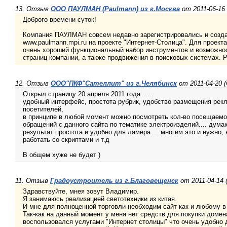
13. Отзыв
ООО ПАУЛМАН (Paulmann) из г.Москва
от 2011-06-16
Доброго времени суток!
Компания ПАУЛМАН совсем недавно зарегистрировались и созда
www.paulmann.mpi.ru на проекте "Интернет-Столица". Для проект
очень хороший функциональный набор инструментов и возможно
страниц компании, а также продвижения в поисковых системах. 
12. Отзыв
ООО"ПКФ"Сателлит" из г.Челябинск
от 2011-04-20 
Открыл страницу 20 апреля 2011 года ......
удобный интерфейс, простота рубрик, удобство размещения рекл
посетителей,
в принципе в любой момент можно посмотреть кол-во посещаемос
обращений с данного сайта по тематике электроизделий.... дума
результат простота и удобно для ламера ... многим это и нужно,
работать со скриптами и т.д
В общем хуже не будет )
11. Отзыв
Градоустроитель из г.Благовещенск
от 2011-04-14
Здравствуйте, мнея зовут Владимир.
Я занимаюсь реализацией светотехники из китая.
И мне для полноценной торговли необходим сайт как и любому в
Так-как на данный момент у меня нет средств для покупки домена
воспользовался услугами "Интернет столицы" что очень удобно