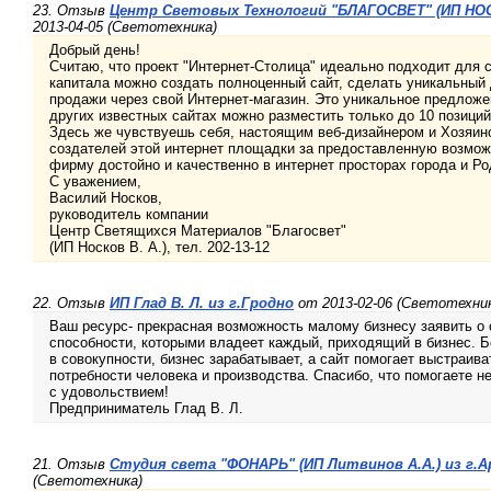
23. Отзыв
Центр Световых Технологий "БЛАГОСВЕТ" (ИП НОСК
2013-04-05 (Светотехника)
Добрый день!
Считаю, что проект "Интернет-Столица" идеально подходит для ст
капитала можно создать полноценный сайт, сделать уникальный 
продажи через свой Интернет-магазин. Это уникальное предложен
других известных сайтах можно разместить только до 10 позиций,
Здесь же чувствуешь себя, настоящим веб-дизайнером и Хозяин
создателей этой интернет площадки за предоставленную возмож
фирму достойно и качественно в интернет просторах города и Ро
С уважением,
Василий Носков,
руководитель компании
Центр Светящихся Материалов "Благосвет"
(ИП Носков В. А.), тел. 202-13-12
22. Отзыв
ИП Глад В. Л. из г.Гродно
от 2013-02-06 (Светотехни
Ваш ресурс- прекрасная возможность малому бизнесу заявить о с
способности, которыми владеет каждый, приходящий в бизнес. Бе
в совокупности, бизнес зарабатывает, а сайт помогает выстраи
потребности человека и производства. Спасибо, что помогаете не
с удовольствием!
Предприниматель Глад В. Л.
21. Отзыв
Студия света "ФОНАРЬ" (ИП Литвинов А.А.) из г.
(Светотехника)