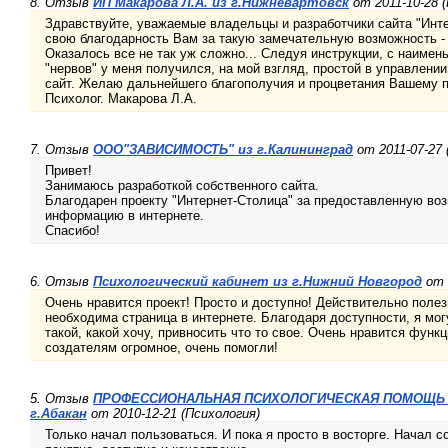
8. Отзыв
ИП Макарова Л.А. из г.Нижневартовск
от 2011-10-28 
Здравствуйте, уважаемые владельцы и разработчики сайта "Инте
свою благодарность Вам за такую замечательную возможность - 
Оказалось все не так уж сложно... Следуя инструкции, с наиме
"нервов" у меня получился, на мой взгляд, простой в управлени
сайт. Желаю дальнейшего благополучия и процветания Вашему п
Психолог. Макарова Л.А.
7. Отзыв
ООО"ЗАВИСИМОСТЬ" из г.Калининград
от 2011-07-27 
Привет!
Занимаюсь разработкой собственного сайта.
Благодарен проекту "Интернет-Столица" за предоставленную во
информацию в интернете.
Спасибо!
6. Отзыв
Психологический кабинет из г.Нижний Новгород
от 
Очень нравится проект! Просто и доступно! Действительно поле
необходима страница в интернете. Благодаря доступности, я мо
такой, какой хочу, привносить что то свое. Очень нравится функ
создателям огромное, очень помогли!
5. Отзыв
ПРОФЕССИОНАЛЬНАЯ ПСИХОЛОГИЧЕСКАЯ ПОМОЩЬ Ак
г.Абакан
от 2010-12-21 (Психология)
Только начал пользоваться. И пока я просто в восторге. Начал с