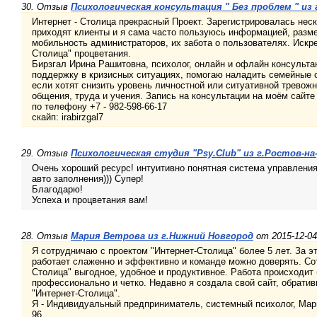
30. Отзыв
Психологическая консультация " Без проблем " из 
Интернет - Столица прекрасный Проект. Зарегистрировалась нес
приходят клиенты и я сама часто пользуюсь информацией, разм
мобильность администраторов, их забота о пользователях. Искр
Столица" процветания.
Бирзгал Ирина Рашитовна, психолог, онлайн и офлайн консульт
поддержку в кризисных ситуациях, помогаю наладить семейные 
если хотят снизить уровень личностной или ситуативной тревож
общения, труда и учения. Запись на консультации на моём сайте 
по телефону +7 - 982-598-66-17
скайп: irabirzgal7
29. Отзыв
Психологическая студия "Psy.Club" из г.Ростов-на
Очень хороший ресурс! интуитивно понятная система управлени
авто заполнения))) Супер!
Благодарю!
Успеха и процветания вам!
28. Отзыв
Мария Ветрова из г.Нижний Новгород
от 2015-12-04
Я сотрудничаю с проектом "Интернет-Столица" более 5 лет. За эт
работает слаженно и эффективно и команде можно доверять. Сот
Столица" выгодное, удобное и продуктивное. Работа происходит 
профессионально и четко. Недавно я создала свой сайт, обрати
"Интернет-Столица".
Я - Индивидуальный предприниматель, системный психолог, Мари
96