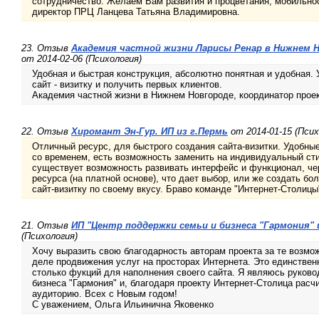
сотрудничество. Желаем Вам развития и процветания, мобильнос
директор ПРЦ Ланцева Татьяна Владимировна.
23. Отзыв
Академия частной жизни Ларисы Ренар в Нижнем Н
от 2014-02-06 (Психология)
Удобная и быстрая конструкция, абсолютно понятная и удобная.
сайт - визитку и получить первых клиентов.
Академия частной жизни в Нижнем Новгороде, координатор проек
22. Отзыв
Хиромант Эн-Гур. ИП из г.Пермь
от 2014-01-15 (Псих
Отличный ресурс, для быстрого создания сайта-визитки. Удобны
со временем, есть возможность заменить на индивидуальный ст
существует возможность развивать интерфейс и функционал, че
ресурса (на платной основе), что дает выбор, или же создать бо
сайт-визитку по своему вкусу. Браво команде "Интернет-Столицы
21. Отзыв
ИП "Центр поддержки семьи и бизнеса "Гармония" 
(Психология)
Хочу выразить свою благодарность авторам проекта за те возмож
деле продвижения услуг на просторах Интернета. Это единствен
столько фукций для наполнения своего сайта. Я являюсь руков
бизнеса "Гармония" и, благодаря проекту Интернет-Столица рас
аудиторию. Всех с Новым годом!
С уважением, Ольга Ильинична Яковенко