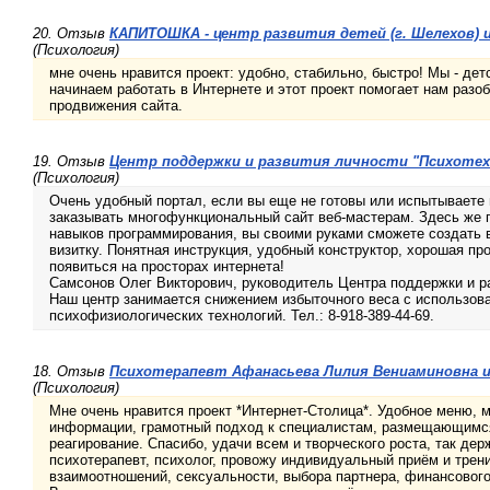
20. Отзыв
КАПИТОШКА - центр развития детей (г. Шелехов) и
(Психология)
мне очень нравится проект: удобно, стабильно, быстро! Мы - дет
начинаем работать в Интернете и этот проект помогает нам разо
продвижения сайта.
19. Отзыв
Центр поддержки и развития личности "Психотехн
(Психология)
Очень удобный портал, если вы еще не готовы или испытываете
заказывать многофункциональный сайт веб-мастерам. Здесь же п
навыков программирования, вы своими руками сможете создать 
визитку. Понятная инструкция, удобный конструктор, хорошая пр
появиться на просторах интернета!
Самсонов Олег Викторович, руководитель Центра поддержки и ра
Наш центр занимается снижением избыточного веса с использо
психофизиологических технологий. Тел.: 8-918-389-44-69.
18. Отзыв
Психотерапевт Афанасьева Лилия Вениаминовна и
(Психология)
Мне очень нравится проект *Интернет-Столица*. Удобное меню, 
информации, грамотный подход к специалистам, размещающимся
реагирование. Спасибо, удачи всем и творческого роста, так де
психотерапевт, психолог, провожу индивидуальный приём и трен
взаимоотношений, сексуальности, выбора партнера, финансового