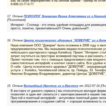
Вас на своих мероприятиях и на личном приёме - тренер по отлич
8-908-13-77-0-77.
17. Отзыв
ПСИХОЛОГ Комарова Ирина Алексеевна из г.Нижний
(Психология)
Интернет - Столица - это очень удобная площадка для размещен
просто, понятно, презентабельно!!! Очень довольна!!!
16. Отзыв
Центр психического здоровья "ДОВЕРИЕ" из г.Коп
Наша компания ООО "Доверие" была основана в 2008 году и явл
предпринимательства. Мы оказываем медико-психологические у
небольшого шахтерского города Копейска. Проект "Интернет сто
затрат очутиться на просторах всемирной паутины и рассказать
Проект полезен тем, что с помощью предлагаемого нам мощног
самостоятельно интерфейс и контент своего сайта. Все удобно и
О себе - Центр психического здоровья "ДОВЕРИЕ", оказывающий
услуги. г. Копейск, Челябинской области, пр. Победы, 33. Телефо
Николин Владимир Владимирович, директор Центра "ДОВЕРИЕ"
15. Отзыв
Волшебный Иркутск из г.Иркутск
от 2012-07-16 (Пс
В восторге от данного сервиса.) мы относительно молодая фирма,
позволяет в один миг связаться с заинтересованной в нашем тов
Простой и понятный интерфейс - интуитивно понятный даже чело
программирования и создания сайтов. + хорошая возможность сэ