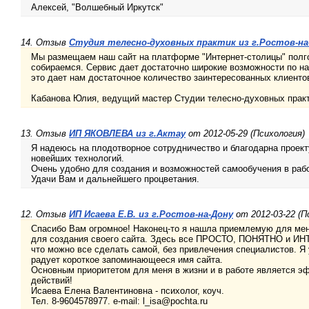
Алексей, "Волшебный Иркутск"
14. Отзыв
Студия телесно-духовных практик из г.Ростов-на
Мы размещаем наш сайт на платформе "Интернет-столицы" полго
собираемся. Сервис дает достаточно широкие возможности по н
это дает нам достаточное количество заинтересованных клиенто
Кабанова Юлия, ведущий мастер Студии телесно-духовных практ
13. Отзыв
ИП ЯКОВЛЕВА из г.Актау
от 2012-05-29 (Психология)
Я надеюсь на плодотворное сотрудничество и благодарна проект
новейших технологий.
Очень удобно для создания и возможностей самообучения в раб
Удачи Вам и дальнейшего процветания.
12. Отзыв
ИП Исаева Е.В. из г.Ростов-на-Дону
от 2012-03-22 (П
Спасибо Вам огромное! Наконец-то я нашла приемлемую для мен
для создания своего сайта. Здесь все ПРОСТО, ПОНЯТНО и ИН
что можно все сделать самой, без привлечения специалистов. Я
радует короткое запоминающееся имя сайта.
Основным приоритетом для меня в жизни и в работе является 
действий!
Исаева Елена Валентиновна - психолог, коуч.
Тел. 8-9604578977. e-mail: l_isa@pochta.ru