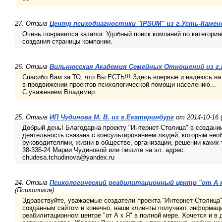
27. Отзыв
Центр психодиагностики "IPSUM" из г.Усть-Камен
Очень понравился каталог. Удобный поиск компаний по категори
создания страницы компании.
26. Отзыв
Вильнюсская Академия Семейных Отношений из г
Спасибо Вам за ТО, что Вы ЕСТЬ!!! Здесь впервые и надеюсь н
в продвижении проектов психологической помощи населению...
С уважением Владимир.
25. Отзыв
ИП Чудинова М. В. из г.Екатеринбург
от 2014-10-16 
Добрый день! Благодарна проекту "Интернет-Столица" в создани
деятельность связана с консультированием людей, которым не
руководителями, жизни в обществе, организации, решении каких-т
38-336-24 Марии Чудиновой или пишите на эл. адрес:
chudesa.tchudinova@yandex.ru
24. Отзыв
Психологический реабилитационный центр "от А к
(Психология)
Здравствуйте, уважаемые создатели проекта "Интернет-Столица"
созданным сайтом и конечно, наши клиенты получают информац
реабилитационном центре "от А к Я" в полной мере. Хочется и 