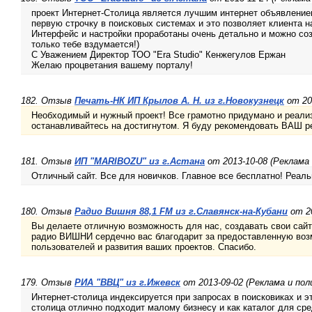
проект Интернет-Столица является лучшим интернет объявлени
первую строчку в поисковых системах и это позволяет клиента н
Интерфейс и настройки проработаны очень детально и можно соз
только тебе вздумается!)
С Уважением Директор ТОО "Era Studio" Кенжегулов Ержан
Желаю процветания вашему порталу!
182. Отзыв
Печать-НК ИП Крылов А. Н. из г.Новокузнецк
от 20
Необходимый и нужный проект! Все грамотно придумано и реали
останавливайтесь на достигнутом. Я буду рекомендовать ВАШ р
181. Отзыв
ИП "MARIBOZU" из г.Астана
от 2013-10-08 (Реклама
Отличный сайт. Все для новичков. Главное все бесплатно! Реаль
180. Отзыв
Радио Вишня 88,1 FM из г.Славянск-на-Кубани
от 20
Вы делаете отличную возможность для нас, создавать свои сай
радио ВИШНИ сердечно вас благодарит за предоставленную воз
пользователей и развития ваших проектов. Спасибо.
179. Отзыв
РИА "ВВЦ" из г.Ижевск
от 2013-09-02 (Реклама и пол
Интернет-столица индексируется при запросах в поисковиках и 
столица отлично подходит малому бизнесу и как каталог для сре