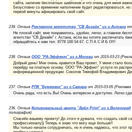
сайта, наличие бесплатных шаблонов и что очень для меня важно
Безусловно со временем наполнение будет редактироваться, но 
первой минуты афишировать свой сайт.
239. Отзыв
Рекламное агентство "СВ Дизайн" из г.Астана
от 
Не плохой сайт, мне понравилось, удобно, легко, а главное бесп
агентство "CВ Дизайн" г. Астана, если вы хотите распечатать ба
обращайтесь к нам тел. 8778 100 54 67. С П А С И Б О!!!
238. Отзыв
ООО "РА-Эффект" из г.Москва
от 2015-03-23 (Рекл
Добрый день! Мне очень нравится Ваш проект, У меня стало бол
перейду на платную основу. ООО "РА-Эффект" услуги по распро
информационной продукции. Соколов Тимофей Владимирович Дирек
237. Отзыв
РПК "Бумеранг" из г.Самара
от 2015-03-05 (Реклама
Очень рада, что есть Вы! Очень интересно и доступно. Легко сде
236. Отзыв
Копировальный центр "Дабл Print" из г.Волгоград
полиграфия)
Спасибо вашему проекту! До этого я думала, что создать свой с
профессионалу)) Теперь я знаю что могу еще больше!!
Мы только начали сотрудничать, но я очень надеюсь, что этот 
прийти к успеху!