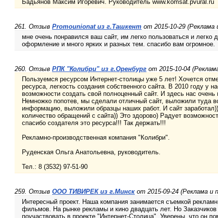
Бадьянов Максим Игоревич. Руководитель www.komsat.pvural.ru
261. Отзыв
Promounionat из г.Ташкент
от 2015-10-29 (Реклама 
мне очень понравился ваш сайт, им легко пользоваться и легко 
оформление и много ярких и разных тем. спасибо вам огромное.
260. Отзыв
РПК "Колибри" из г.Оренбург
от 2015-10-04 (Реклам
Пользуемся ресурсом Интернет-столицы уже 5 лет! Хочется отме
ресурса, легкость создания собственного сайта. В 2010 году у н
возможности создать свой полноценный сайт. И здесь нас очень
Немножко попотев, мы сделали отличный сайт, выложили туда 
информацию, выложили образцы наших работ. И сайт заработал))
количество обращений с сайта)) Это здорово) Радует возможно
спасибо создателя это ресурса!!! Так держать!!!
Рекламно-производственная компания "Колибри".
Руденская Ольга Анатольевна, руководитель.
Тел.: 8 (3532) 97-51-90
259. Отзыв
ООО ТИВИРЕК из г.Минск
от 2015-09-24 (Реклама и 
Интересный проект. Наша компания занимается съемкой рекламн
фильмов. На рынке рекламы и кино двадцать лет. Но Заказчиков
поучаствовать в проекте "Интернет-Столица". Уверены, что он п