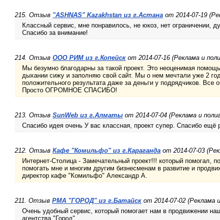
215. Отзыв
"ASHNAS" Kazakhstan из г.Астана
от 2014-07-19 (Ре
Классный сервис, мне понравилось, не юкоз, нет ограничении, 
Спасибо за внимание!
214. Отзыв
ООО РИМ из г.Копейск
от 2014-07-16 (Реклама и пол
Мы безумно благодарны за такой проект. Это неоценимая помощь
дыхании сижу и заполняю свой сайт. Мы о нем мечтали уже 2 год
положительного результата даже за деньги у подрядчиков. Все о
Просто ОГРОМНОЕ СПАСИБО!
213. Отзыв
SunWeb из г.Алматы
от 2014-07-04 (Реклама и поли
Спасибо идея очень У вас классная, проект супер. Спасибо ещё 
212. Отзыв
Кафе "Комильфо" из г.Караганда
от 2014-07-03 (Рек
Интернет-Столица - Замечательный проект!!! который помогал, п
помогать мне и многим другим бизнесменам в развитие и продви
директор кафе "Комильфо" Александр А.
211. Отзыв
РМА "ГОРОД" из г.Батайск
от 2014-07-02 (Реклама 
Очень удобный сервис, который помогает нам в продвижении на
агентства "Город".