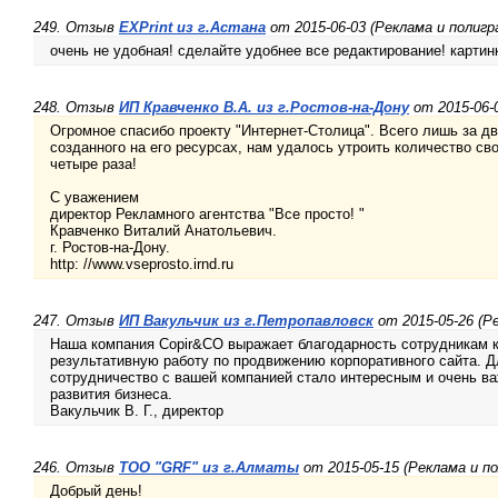
249. Отзыв
EXPrint из г.Астана
от 2015-06-03 (Реклама и полигр
очень не удобная! сделайте удобнее все редактирование! картин
248. Отзыв
ИП Кравченко В.А. из г.Ростов-на-Дону
от 2015-06-
Огромное спасибо проекту "Интернет-Столица". Всего лишь за д
созданного на его ресурсах, нам удалось утроить количество св
четыре раза!
С уважением
директор Рекламного агентства "Все просто! "
Кравченко Виталий Анатольевич.
г. Ростов-на-Дону.
http: //www.vseprosto.irnd.ru
247. Отзыв
ИП Вакульчик из г.Петропавловск
от 2015-05-26 (Р
Наша компания Copir&CO выражает благодарность сотрудникам к
результативную работу по продвижению корпоративного сайта. Д
сотрудничество с вашей компанией стало интересным и очень в
развития бизнеса.
Вакульчик В. Г., директор
246. Отзыв
ТОО "GRF" из г.Алматы
от 2015-05-15 (Реклама и п
Добрый день!