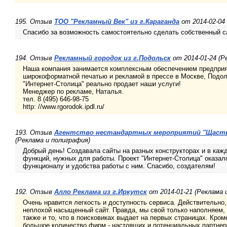
195. Отзыв
ТОО "Рекламный Век" из г.Караганда
от 2014-02-04
Спасибо за возможность самостоятельно сделать собственный с
194. Отзыв
Рекламный городок из г.Подольск
от 2014-01-24 (Р
Наша компания занимается комплексным обеспечением предприя
широкоформатной печатью и рекламой в прессе в Москве, Подол
"Интернет-Столица" реально продает наши услуги!
Менеджер по рекламе, Наталья.
тел. 8 (495) 646-98-75
http: //www.rgorodok.ipdl.ru/
193. Отзыв
Агентство нестандартных мероприятий "Щастье
(Реклама и полиграфия)
Добрый день! Создавала сайты на разных конструкторах и в ка
функций, нужных для работы. Проект "Интернет-Столица" оказа
функционалу и удобства работы с ним. Спасибо, создателям!
192. Отзыв
Алло Реклама из г.Иркутск
от 2014-01-21 (Реклама 
Очень нравится легкость и доступность сервиса. Действительно
неплохой насыщенный сайт. Правда, мы свой только наполняем, т
также и то, что в поисковиках выдает на первых страницах. Кром
большое количество фирм - настоящих и потенциальных партнер