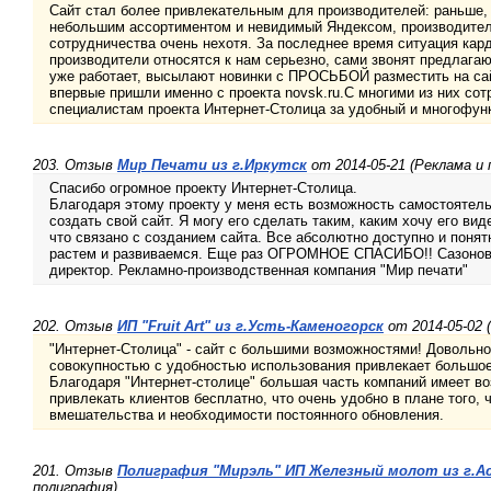
Сайт стал более привлекательным для производителей: раньше, 
небольшим ассортиментом и невидимый Яндексом, производител
сотрудничества очень нехотя. За последнее время ситуация кар
производители относятся к нам серьезно, сами звонят предлагают
уже работает, высылают новинки с ПРОСЬБОЙ разместить на са
впервые пришли именно с проекта novsk.ru.C многими из них сот
специалистам проекта Интернет-Столица за удобный и многофун
203. Отзыв
Мир Печати из г.Иркутск
от 2014-05-21 (Реклама и
Спасибо огромное проекту Интернет-Столица.
Благодаря этому проекту у меня есть возможность самостоятел
создать свой сайт. Я могу его сделать таким, каким хочу его вид
что связано с созданием сайта. Все абсолютно доступно и понят
растем и развиваемся. Еще раз ОГРОМНОЕ СПАСИБО!! Сазонов
директор. Рекламно-производственная компания "Мир печати"
202. Отзыв
ИП "Fruit Art" из г.Усть-Каменогорск
от 2014-05-02 
"Интернет-Столица" - сайт с большими возможностями! Довольно
совокупностью с удобностью использования привлекает большое
Благодаря "Интернет-столице" большая часть компаний имеет в
привлекать клиентов бесплатно, что очень удобно в плане того, 
вмешательства и необходимости постоянного обновления.
201. Отзыв
Полиграфия "Мирэль" ИП Железный молот из г.А
полиграфия)