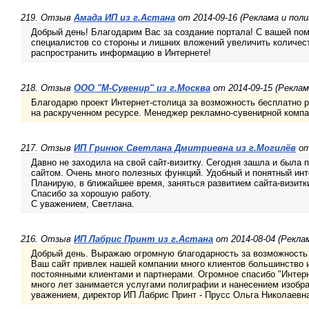
219. Отзыв
Амада ИП из г.Астана
от 2014-09-16 (Реклама и пол
Добрый день! Благодарим Вас за создание портала! С вашей по
специалистов со стороны и лишних вложений увеличить количес
распространить информацию в Интернете!
218. Отзыв
ООО "М-Сувенир" из г.Москва
от 2014-09-15 (Реклам
Благодарю проект Интернет-столица за возможность бесплатно р
на раскрученном ресурсе. Менеджер рекламно-сувенирной компан
217. Отзыв
ИП Гринюк Светлана Дмитриевна из г.Могилёв
от
Давно не заходила на свой сайт-визитку. Сегодня зашла и была
сайтом. Очень много полезных функций. Удобный и понятный ин
Планирую, в ближайшее время, заняться развитием сайта-визитк
Спасибо за хорошую работу.
С уважением, Светлана.
216. Отзыв
ИП Лабрис Принт из г.Астана
от 2014-08-04 (Рекла
Добрый день. Выражаю огромную благодарность за возможность
Ваш сайт привлек нашей компании много клиентов большинство 
постоянными клиентами и партнерами. Огромное спасибо "Интер
много лет занимается услугами полиграфии и нанесением изобр
уважением, директор ИП Лабрис Принт - Прусс Ольга Николаевна. 