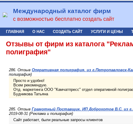
Международный каталог фирм
с возможностью бесплатно создать сайт
ГЛАВНАЯ
О НАС
СОЗДАТЬ САЙТ
УСЛУГИ И ЦЕНЫ
Отзывы от фирм из каталога "Рекла
полиграфия"
286. Отзыв
Оперативная полиграфия. из г.Петропавловск-К
полиграфия)
Просто и удобно!
Всем рекомендую.
Отд. маркетинга ООО "Камчатпресс" отдел оперативной полигра
Будникова Татьяна
285. Отзыв
Грамотный Поставщик. ИП Доброхотов В.С. из г
2019-08-31 (Реклама и полиграфия)
Сайт работает, были реальные запросы клиентов