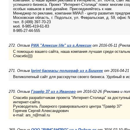
компания. В наше время реклама в Интернете, эл. почта, сайт
успешного бизнеса. Проект "Интернет-Столица" помог многим соз
особых навыков в веб-дизайне. Присоединяйтесь к нам.
Менеджер по рекламе, компании МИАЛ - центр развития предпри
Московская область, г. Подольск, ул. Февральская, д. 59, офис 
тел. 8 (499) 397-70-23
моб. 8-985-419-61-83
8-985-27-44-555
272. Отзыв
РИА "Алексин life" из г.Алексин
от 2016-05-11 (Рекл
С помощью вашего сайта, наша компания лучшая среди остальны
Спасибо))))
271. Отзыв
Iprint басмасы полиграф из г.Бишкек
от 2016-04-21
Великолепный сайт для расскрутки своего бизнеса. Удобный в ис
270. Отзыв
Гравёр 37 из г.Иваново
от 2016-02-26 (Реклама и по
Спасибо разработчикам проекта "Интернет-Столица" за доступны
интернет-сайта.
Руководитель Лазерного гравировального центра "Гравёр 37"
Горячев Сергей Александрович
e-mail: ars_n@mail.ru
269. Отзыв
ООО "ВИНСАНПРО" из г.Подольск
от 2016-02-10 (Ре