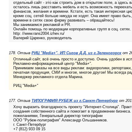
отдельный сайт - это как строить дом в открытом поле, а здесь 
осталось лишь расставить мебель и есть возможность переехать
финансов, желания и времени. Кстати, есть такая интересная ц
кроме соц. сетей больше никуда не ходят. Она имеет право быть, 
времени в сетях свою фирму развивать – обращайтесь!
Мы занимаемся рекламой и PR.
Онлайн помощь по модерации корпоративных групп в соц. сетях.
http: //www.rans2004.izhev.ru/
Валерий Царенко, руководитель
178. Отзыв
РИЦ "Media+", ИП Сигов Д.Д. из г.Зеленогорск
от 20
Отличный сайт, всё очень просто и доступно. Очень удобен в ис
Рекламно-информационный центр "Media+".
Принимаем заказы на все виды реклам: видеоролики, репортажи
печатная продукция, СМИ и многое, многое другое! Мы всегда р
Менеджер рекламного отдела Марина.
РИЦ "Media+"
177. Отзыв
ТИПОГРАФИЯ РУБЕЖ из г.Санкт-Петербург
от 2013
Хочу выразить благодарность проекту "Интернет-Столица". Прак
создания собственного сайта и помогает в продвижении бизнеса.
пожеланиями, Генеральный директор типографии
ООО "Рубеж-полиграфия" Александр Ольшанников.
г. Санкт-Петербург
+7 (812) 933 09 15