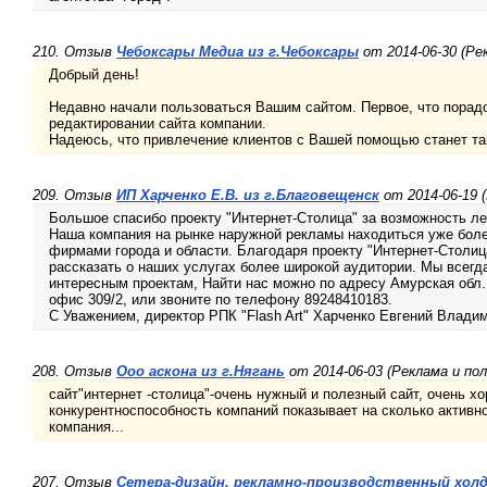
210. Отзыв
Чебоксары Медиа из г.Чебоксары
от 2014-06-30 (Ре
Добрый день!
Недавно начали пользоваться Вашим сайтом. Первое, что порадо
редактировании сайта компании.
Надеюсь, что привлечение клиентов с Вашей помощью станет так
209. Отзыв
ИП Харченко Е.В. из г.Благовещенск
от 2014-06-19 
Большое спасибо проекту "Интернет-Столица" за возможность легк
Наша компания на рынке наружной рекламы находиться уже боле
фирмами города и области. Благодаря проекту "Интернет-Столи
рассказать о наших услугах более широкой аудитории. Мы всегд
интересным проектам, Найти нас можно по адресу Амурская обл., 
офис 309/2, или звоните по телефону 89248410183.
С Уважением, директор РПК "Flash Art" Харченко Евгений Влади
208. Отзыв
Ооо аскона из г.Нягань
от 2014-06-03 (Реклама и по
сайт"интернет -столица"-очень нужный и полезный сайт, очень х
конкурентноспособность компаний показывает на сколько активно
компания...
207. Отзыв
Сетера-дизайн, рекламно-производственный холд