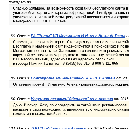
полиграфия)
Спасибо большое, за возможность создания бесплатного сайта 
упаковкой из картона и тары из гофрокартона! Нам будет очень
увеличения клиентской базы, регулярной посещаемости и хороше
менеджер ООО "МСК", Елена.
186. Отзыв
РА "Ритм" ИП Мельников И.Н. из г.Нижний Тагил
о
С помощью сервиса Интернет-Столица я сделал не большой сайт 
Бесплатный маленький сайт индексируется в поисковиках и позв
Мы рекламное агентство. Занимаемся размещением рекламы в л
наружной рекламой на маршрутках и трамваях, внутренней рекла
BTL мероприятиями, адресной и без адресной рассылкой.
в городе Нижний Тагил тел. 8 (3435)466-815, 8-908-9-111-865
185. Отзыв
ПолИнформ, ИП Игнатенко. А.Я из г.Артём
от 2013
Отличный проект!!! Игнатенко Алена Яковлевна директор компа
184. Отзыв
Наружная реклама-"Абсолют" из г.Астана
от 2013-
Добрый вечер! Хочу поблагодарить за такой шанс рекламировать 
расширять свои возможности, выложить всю информацию оказыв
коллектив и создателей asn.kz
183. Отзыв
ТОО "EraStudio" из г.Астана
от 2013-11-24 (Реклама