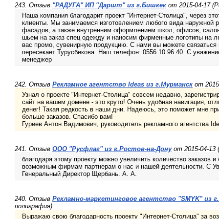
243. Отзыв
"РАДУГА" ИП "Даршт" из г.Бишкек
от 2015-04-17 (Р
Наша компания благодарит проект "Интернет-Столица", через это
клиенты. Мы занимаемся изготовлением любого вида наружной
фасадов, а также внутренним оформлением школ, офисов, салон
шьем на заказ спец одежду и наносим фирменные логотипы на л
вас промо, сувенирную продукцию. С нами вы можете связаться
пересекает Турусбекова. Наш телефон: 0556 10 96 40. С уважен
менеджер
242. Отзыв
Рекламное агентство Ideas из г.Мурманск
от 2015-
Узнал о проекте "Интернет-Столица" совсем недавно, зарегистр
сайт на вашем домене - это круто! Очень удобная навигация, отл
денег! Такая редкость в наши дни. Надеюсь, это поможет мне п
больше заказов. Спасибо вам!
Гуреев Антон Вадимович, руководитель рекламного агентства Id
241. Отзыв
ООО "Русфлаг" из г.Ростов-на-Дону
от 2015-04-13 
благодаря этому проекту можно увеличить количество заказов и
возможным фирмам партнерам о нас и нашей деятельности. С 
Генеральный Директор Щербань. А. А.
240. Отзыв
Рекламно-маркетинговое агентство "SMYK" из г
полиграфия)
Выражаю свою благодарность проекту "Интернет-Столица" за во