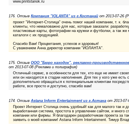
www.printstanok.ru
176. Отзыв
Компания "IOLANTA" из г.Костанай
от 2013-07-26 (
проект "Интернет-Столица" очень помог нашей компании, т. к. бл
клиенты, что немаловажно для нас, которые заказали: разработку
пластиковые карты, фотографии на кружки и футболки, а так же
каталоги с их продукцией.
Спасибо Вам! Процветания, успехов и здоровья!
С уважением Анна директор компании "ИОЛАНТА".
175. Отзыв
ООО "Бюро находок", рекламно-производственное
от 2013-07-08 (Реклама и полиграфия)
Отличный сервис, в особенности для тех, кто еще не имеет своег
или он находится в стадии наполнения. Для тех у кого уже есть 
дополнительно обращаться к потенциальным клиентам посредств
работе, все просто и доступно, спасибо вам!
174. Отзыв
Astana Inform Entertainment из г.Астана
от 2013-07-
Проект Интернет Столица очень удобный! как для малого так и д
выработанная система, простота в управлении сайтом, и много 
компании или фирмы. Я благодарен разработчикам проекта за та
заявить о моей компании! Astana Inform Intertainment. Тимур Вл