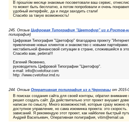
В прошлом месяце знакомые посоветовали ваш сервис, отнеслись
то может быть бесплатно, а потом попробовали и очень понрави
удобный интерфейс, да и люди заходить стали!
Спасибо за такую возможность!
245. Отзыв
Цифровая Типография "Цветофор" из г.Ростов-н
полиграфия)
Цифровая Типография "Цветофор" благодарна проекту "Интернет-
привлечение новых клиентов и знакомство с новыми партнёрами.
нестабильной финансовой ситуации в стране, сложившейся в это
Спасибо вам, ребята!!!
Евгений Яковенко,
руководитель Цифровой Типографии "Цветофор".
e-mail: info@cvetofour.com
http: //www.cvetofour.irnd.ru
244. Отзыв
Оперативная полиграфия из г.Черновцы
от 2015-0
В поисках создания сайта для своей конторы, обратил внимание 
решил создать сайт. Да действительно этот проект внушает дове
написан по смыслу. Много возможностей, которые сразу можно п
доступное управление, но сама изюминка проекта: это скорость. 
зависаний. Я рекомендую этот проект, как найболее быстрый путь
Андрей Васильевич, Оперативная полиграфия, vitim@email.ua