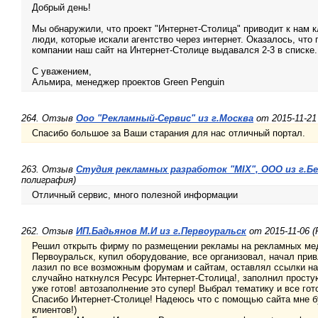
Добрый день!
Мы обнаружили, что проект "Интернет-Столица" приводит к нам к
люди, которые искали агентство через интернет. Оказалось, что
компании наш сайт на Интернет-Столице выдавался 2-3 в списке.
С уважением,
Альмира, менеджер проектов Green Penguin
264. Отзыв
Ооо "Рекламный-Сервис" из г.Москва
от 2015-11-21
Спасибо большое за Ваши старания для нас отличный портал.
263. Отзыв
Студия рекламных разработок "MIX", ООО из г.Б
полиграфия)
Отличный сервис, много полезной информации
262. Отзыв
ИП.Бадьянов М.И из г.Первоуральск
от 2015-11-06 (
Решил открыть фирму по размещении рекламы на рекламных мед
Первоуральск, купил оборудование, все организовал, начал при
лазил по все возможным форумам и сайтам, оставлял ссылки на 
случайно наткнулся Ресурс Интернет-Столица!, заполнил просту
уже готов! автозаполнение это супер! Выбрал тематику и все гот
Спасибо Интернет-Столице! Надеюсь что с помощью сайта мне б
клиентов!)