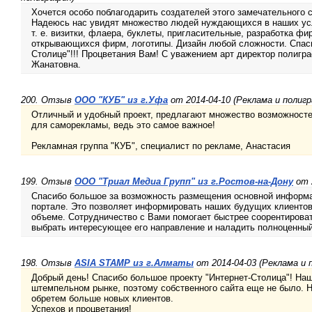
Хочется особо поблагодарить создателей этого замечательного с
Надеюсь нас увидят множество людей нуждающихся в наших усл
т. е. визитки, флаера, буклеты, пригласительные, разработка фи
открывающихся фирм, логотипы. Дизайн любой сложности. Спаси
Столице"!!! Процветания Вам! С уважением арт директор полигр
Жанатовна.
200. Отзыв
ООО "КУБ" из г.Уфа
от 2014-04-10 (Реклама и полиг
Отличный и удобный проект, предлагают множество возможносте
для саморекламы, ведь это самое важное!
Рекламная группа "КУБ", специалист по рекламе, Анастасия
199. Отзыв
ООО "Триал Медиа Групп" из г.Ростов-на-Дону
от 2
Спасибо большое за возможность размещения основной информ
портале. Это позволяет информировать наших будущих клиенто
объеме. Сотрудничество с Вами помогает быстрее соорентирова
выбрать интересующее его направление и наладить полноценный
198. Отзыв
ASIA STAMP из г.Алматы
от 2014-04-03 (Реклама и 
Добрый день! Спасибо большое проекту "Интернет-Столица"! На
штемпельном рынке, поэтому собственного сайта еще не было.
обретем больше новых клиентов.
Успехов и процветания!