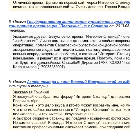
Отличный проект! Делаю не первый сайт через Интернет-Столицу.
визитки, так и полноценные сайты. Очень доволен. Горнов Влад
6. Отзыв
Государственное автономное учреждение культур
концертная организация "Поволжье" из г.Саратов
от 2013-08
театры)
Уважаемые друзья! Безусловно, проект "Интернет-Столица" - оч
"изобретение". Лично нам вы всегда помогаете, и любые вопрос
оперативно. Коллектив Саратовской областной концертной органи
эмоциональные люди, сайт ведём сами, поэтому иногда возникают
весьма непредсказуемые проблемы, к которым "Интернет-Столица
пониманием, и решает их в кратчайшее время. Поэтому, пока - то
так будет и в дальнейшем. Спасибо!!! Директор ГАУК "СОКО "П
Калашникова (+79033282091)
5. Отзыв
Актёр театра и кино Евгений Воскресенский из г.М
культуры и театры)
Уважаемая Публика!
Я неслучайно выбрал платформу "Интернет-Столицы" для разме
России актёре.
Конечно же, - это дело вкуса и кто-то может возразить мне, но м
что многие сайты, выполненные в "Интернет-Столице" из тех, ко
великолепны, и технически - безукоризненны...
А быстрое открытие страниц, до предела насыщенных фотография
Но самое главное!: Команда "Интернет-Столицы" настолько внима
настолько профессионально оказывает помощь при создании сайт