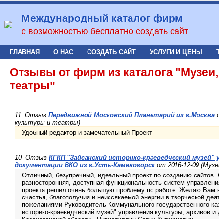
Международный каталог фирм
с возможностью бесплатно создать сайт
ГЛАВНАЯ
О НАС
СОЗДАТЬ САЙТ
УСЛУГИ И ЦЕНЫ
Отзывы от фирм из каталога "Музеи
театры"
11. Отзыв
Передвижной Московский Планетарий из г.Москва
о
культуры и театры)
Удобный редактор и замечательный Проект!
10. Отзыв
КГКП "Зайсанский историко-краеведческий музей" 
документации ВКО из г.Усть-Каменогорск
от 2016-12-09 (Муз
Отличный, безупречный, идеальный проект по созданию сайтов. 
разносторонняя, доступная функциональность систем управлени
проекта решил очень большую проблему по работе. Желаю Вам к
счастья, благополучия и неиссякаемой энергии в творческой де
пожеланиями Руководитель Коммунального государственного каз
историко-краеведческий музей" управления культуры, архивов и