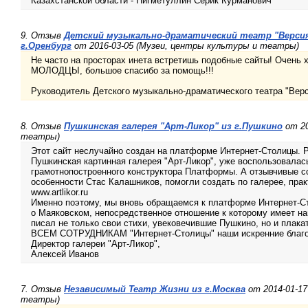
Казахстанской области - Нигметуллин Серик Курманович
9. Отзыв
Детский музыкально-драматический театр "Версия
г.Оренбург
от 2016-03-05 (Музеи, центры культуры и театры)
Не часто на просторах инета встретишь подобные сайты! Очень х
МОЛОДЦЫ, большое спасибо за помощь!!!
Руководитель Детского музыкально-драматического театра "Верс
8. Отзыв
Пушкинская галерея "Арт-Ликор" из г.Пушкино
от 20
театры)
Этот сайт неслучайно создан на платформе Интернет-Столицы. Р
Пушкинская картинная галерея "Арт-Ликор", уже воспользовала
грамотнопостроенного конструктора Платформы. А отзывчивые со
особенности Стас Калашников, помогли создать по галерее, пра
www.artlikor.ru
Именно поэтому, мы вновь обращаемся к платформе Интернет-
о Маяковском, непосредственное отношение к которому имеет на
писал не только свои стихи, увековечившие Пушкино, но и плак
ВСЕМ СОТРУДНИКАМ "Интернет-Столицы" наши искренние благо
Директор галереи "Арт-Ликор",
Алексей Иванов
7. Отзыв
Независимый Театр Жизни из г.Москва
от 2014-01-17
театры)