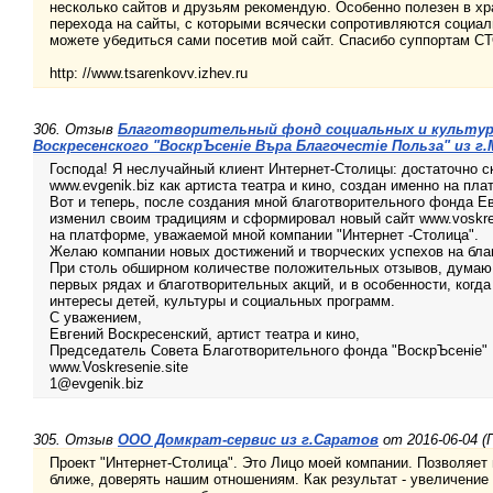
несколько сайтов и друзьям рекомендую. Особенно полезен в хр
перехода на сайты, с которыми всячески сопротивляются социал
можете убедиться сами посетив мой сайт. Спасибо суппортам С
http: //www.tsarenkovv.izhev.ru
306. Отзыв
Благотворительный фонд социальных и культур
Воскресенского "ВоскрЪсенiе Въра Благочестiе Польза" из г.
Господа! Я неслучайный клиент Интернет-Столицы: достаточно с
www.evgenik.biz как артиста театра и кино, создан именно на пл
Вот и теперь, после создания мной благотворительного фонда Ев
изменил своим традициям и сформировал новый сайт www.voskrese
на платформе, уважаемой мной компании "Интернет -Столица".
Желаю компании новых достижений и творческих успехов на бл
При столь обширном количестве положительных отзывов, думаю, 
первых рядах и благотворительных акций, и в особенности, когда
интересы детей, культуры и социальных программ.
С уважением,
Евгений Воскресенский, артист театра и кино,
Председатель Совета Благотворительного фонда "ВоскрЪсенiе"
www.Voskresenie.site
1@evgenik.biz
305. Отзыв
ООО Домкрат-сервис из г.Саратов
от 2016-06-04 (
Проект "Интернет-Столица". Это Лицо моей компании. Позволяет
ближе, доверять нашим отношениям. Как результат - увеличение