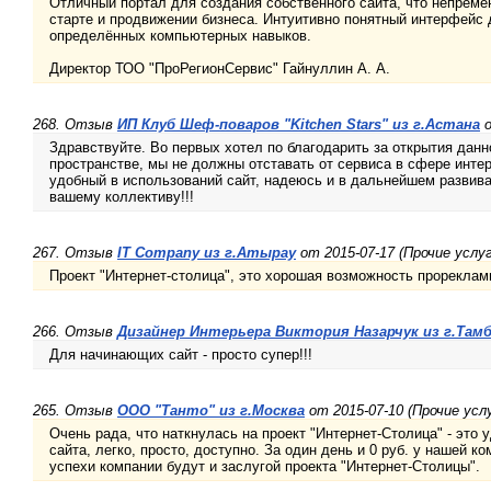
Отличный портал для создания собственного сайта, что непреме
старте и продвижении бизнеса. Интуитивно понятный интерфейс
определённых компьютерных навыков.
Директор ТОО "ПроРегионСервис" Гайнуллин А. А.
268. Отзыв
ИП Клуб Шеф-поваров "Kitchen Stars" из г.Астана
о
Здравствуйте. Во первых хотел по благодарить за открытия данн
пространстве, мы не должны отставать от сервиса в сфере инте
удобный в использований сайт, надеюсь и в дальнейшем развива
вашему коллективу!!!
267. Отзыв
IT Company из г.Атырау
от 2015-07-17 (Прочие услуг
Проект "Интернет-столица", это хорошая возможность прореклам
266. Отзыв
Дизайнер Интерьера Виктория Назарчук из г.Там
Для начинающих сайт - просто супер!!!
265. Отзыв
ООО "Танто" из г.Москва
от 2015-07-10 (Прочие усл
Очень рада, что наткнулась на проект "Интернет-Столица" - это
сайта, легко, просто, доступно. За один день и 0 руб. у нашей к
успехи компании будут и заслугой проекта "Интернет-Столицы".