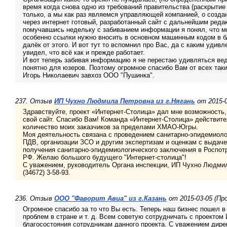
время когда снова одно из требований правительства (раскрытие
только, а мы как раз являемся управляющей компанией, о созда
через интернет готовый, разработанный сайт с дальнейшим реда
помучавшись недельку с забиванием информации я понял, что мне
особенно ссылки нужно вносить в основном машинным кодом в бл
далёк от этого. И вот тут то вспомнил про Вас, да с каким удив
увидел, что всё как и прежде работает.
И вот теперь забивая информацию я не перестаю удивляться ве
понятно для юзеров. Поэтому огромное спасибо Вам от всех таких
Игорь Николаевич завхоз ООО "Пушинка".
237. Отзыв
ИП Чухно Людмила Петровна из г.Нягань
от 2015-0
Здравствуйте, проект «Интернет-Столица» дал мне возможность,
свой сайт. Спасибо Вам! Команда «Интернет-Столица» действит
количество моих заказчиков за пределами ХМАО-Югры.
Моя деятельность связана с проведением санитарно-эпидемиоло
ПДВ, организации ЗСО и другим экспертизам и оценкам с выдаче
получения санитарно-эпидемиологического заключения в Роспот
РФ. Желаю большого будущего "Интернет-столица"!
С уважением, руководитель Органа инспекции, ИП Чухно Людмила
(34672) 3-58-93.
236. Отзыв
ООО "Фаворит Авиа" из г.Казань
от 2015-03-05 (Про
Огромное спасибо за то что Вы есть. Теперь наш бизнес пошел в 
проблем в стране и т. д. Всем советую сотрудничать с проект
благосостояния сотрудникам данного проекта. С уважением ди