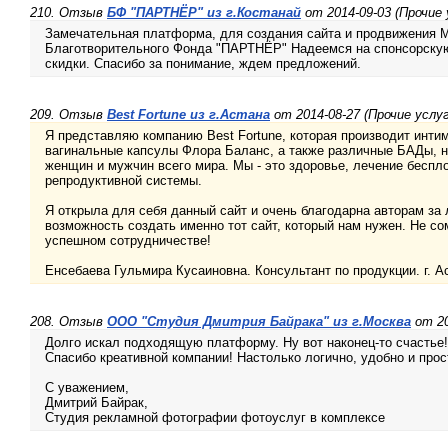
210. Отзыв
БФ "ПАРТНЁР" из г.Костанай
от 2014-09-03 (Прочие 
Замечательная платформа, для создания сайта и продвижения 
Благотворительного Фонда "ПАРТНЁР" Надеемся на спонсорску
скидки. Спасибо за понимание, ждем предложений.
209. Отзыв
Best Fortune из г.Астана
от 2014-08-27 (Прочие услуг
Я представляю компанию Best Fortune, которая производит интим
вагинальные капсулы Флора Баланс, а также различные БАДы, 
женщин и мужчин всего мира. Мы - это здоровье, лечение беспл
репродуктивной системы.
Я открыла для себя данный сайт и очень благодарна авторам за л
возможность создать именно тот сайт, который нам нужен. Не с
успешном сотрудничестве!
Енсебаева Гульмира Кусаиновна. Консультант по продукции. г. Ас
208. Отзыв
ООО "Студия Дмитрия Байрака" из г.Москва
от 20
Долго искал подходящую платформу. Ну вот наконец-то счастье!
Спасибо креативной компании! Настолько логично, удобно и прост
С уважением,
Дмитрий Байрак,
Студия рекламной фотографии фотоуслуг в комплексе