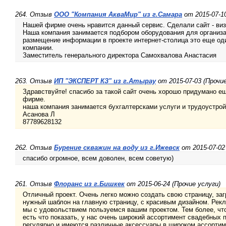
264. Отзыв
ООО "Компания АкваМир" из г.Самара
от 2015-07-10
Нашей фирме очень нравится данный сервис. Сделали сайт - визи
Наша компания занимается подбором оборудования для организа
размещение информации в проекте интернет-столица это еще оди
компании.
Заместитель генерального директора Самохвалова Анастасия
263. Отзыв
ИП "ЭКСПЕРТ КЗ" из г.Атырау
от 2015-07-03 (Прочие
Здравствуйте! спасибо за такой сайт очень хорошо придумано е
фирме.
наша компания занимается бухгалтерсками услуги и трудоустрой
Асанова Л
87789628132
262. Отзыв
Бурение скважин на воду из г.Ижевск
от 2015-07-02 
спасибо огромное, всем доволен, всем советую)
261. Отзыв
Флоранс из г.Бишкек
от 2015-06-24 (Прочие услуги)
Отличный проект. Очень легко можно создать свою страницу, за
нужный шаблон на главную страницу, с красивым дизайном. Рекл
мы с удовольствием пользуемся вашим проектом. Тем более, что
есть что показать, у нас очень широкий ассортимент свадебных 
регулярно и имеются различные аксессуары в широком ассортим