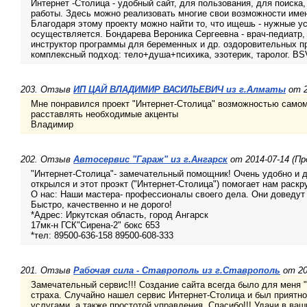
Интернет -Столица - удобный сайт, для пользования, для поиска,
работы. Здесь можно реализовать многие свои возможности именн
Благодаря этому проекту можно найти то, что ищешь - нужные ус
осуществляется. Бондарева Вероника Сергеевна - врач-педиатр,
инструктор программы для беременных и др. оздоровительных п
комплексный подход: тело+душа+психика, эзотерик, таролог. BSV
203. Отзыв
ИП ЦАЙ ВЛАДИМИР ВАСИЛЬЕВИЧ из г.Алматы
от 2
Мне понравился проект "Интернет-Столица" возможностью самом
расставлять необходимые акценты
Владимир
202. Отзыв
Автосервис "Гараж" из г.Ангарск
от 2014-07-14 (Пр
"Интернет-Столица"- замечательный помощник! Очень удобно и 
открылся и этот проэкт ("Интернет-Столица") помогает нам раскр
О нас: Наши мастера- профессионалы своего дела. Они доведут
Быстро, качественно и не дорого!
*Адрес: Иркутская область, город Ангарск
17мк-н ГСК"Сирена-2" бокс 653
*тел: 89500-636-158 89500-608-333
201. Отзыв
Рабочая сила - Ставрополь из г.Ставрополь
от 20
Замечательный сервис!!! Создание сайта всегда было для меня 
страха. Случайно нашел сервис Интернет-Столица и был прият
услугами, а также простотой управления. Спасибо!!! Удачи в ваш