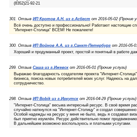
(8352)21-92-21
301. Отзыв
ИП Кротов А.Н. из г.Асбест
от 2016-05-02 (Прочие у
Всё очень доступно и профессионально! Работают настоящие с
"Интернет-Столица" ВСЕМ! Не пожалеете!
300. Отзыв
ИП Войнов А.А. из г.Санкт-Петербург
от 2016-05-01
Хороший и продуманный проект, простой и понятный в работе д
299. Отзыв
Саша из г.Ижевск
от 2016-05-01 (Прочие услуги)
Выражаю благодарность создателям проекта "Интернет-Столица"
бизнеса, поиска новых потребителей моих услуг. Надеюсь на да
сотрудничество.
298. Отзыв
ИП Bobik из г.Иркутск
от 2016-04-29 (Прочие услуги)
"Интернет-Столица" весьма интересный ресурс. В своё время ра
случайно наткнулся на "Интернет-Столицу" и создал совершенно 
Особой надежды на ресурс у меня не было, ведь я создавал визит
был приятно изумлён. Ресурс действительно помог продвижению
В дальнейшем возможно воспользуюсь и платными услугами.