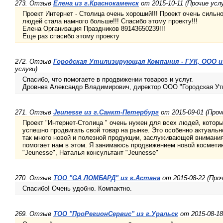
273. Отзыв
Елена из г.Краснокаменск
от 2015-10-11 (Прочие усл
Проект Интернет - Столица очень хороший!!! Проект очень силь
людей стала намного больше!!! Спасибо этому проекту!!!
Елена Организация Праздников 89143650239!!!
Еще раз спасибо этому проекту
272. Отзыв
Городская Утилизирующая Компания - ГУК, ООО и
услуги)
Спасибо, что помогаете в продвижении товаров и услуг.
Дровнев Александр Владимирович, директор ООО "Городская У
271. Отзыв
Jeunesse из г.Санкт-Петербург
от 2015-09-01 (Проч
Проект "Интернет-Столица " очень нужен для всех людей, кото
успешно продвигать свой товар на рынке. Это особенно актуальн
так много новой и полезной продукции, заслуживающей внимания
помогает нам в этом. Я занимаюсь продвижением новой косметик
"Jeunesse", Наталья консультант "Jeunesse"
270. Отзыв
ТОО "GA ЛОМБАРД" из г.Астана
от 2015-08-22 (Проч
Спасибо! Очень удобно. Компактно.
269. Отзыв
ТОО "ПроРегионСервис" из г.Уральск
от 2015-08-18