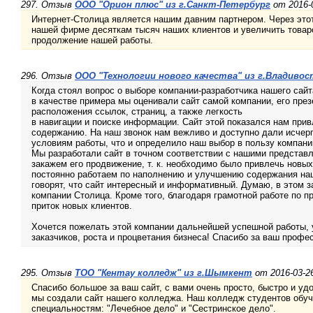
297. Отзыв
ООО "Орион плюс" из г.Санкт-Петербург
от 2016-0
Интернет-Столица является нашим давним партнером. Через этот
нашей фирме десяткам тысяч наших клиентов и увеличить товар
продолжение нашей работы.
296. Отзыв
ООО "Технологии нового качества" из г.Владивос
Когда стоял вопрос о выборе компании-разработчика нашего сайт
в качестве примера мы оценивали сайт самой компании, его пре
расположения ссылок, страниц, а также легкость
в навигации и поиске информации. Сайт этой показался нам при
содержанию. На наш звонок нам вежливо и доступно дали исч
условиям работы, что и определило наш выбор в пользу компани
Мы разработали сайт в точном соответствии с нашими представ
закажем его продвижение, т. к. необходимо было привлечь новы
постоянно работаем по наполнению и улучшению содержания наш
говорят, что сайт интересный и информативный. Думаю, в этом за
компании Столица. Кроме того, благодаря грамотной работе по 
приток новых клиентов.
Хочется пожелать этой компании дальнейшей успешной работы,
заказчиков, роста и процветания бизнеса! Спасибо за ваш профе
295. Отзыв
ТОО "Кентау колледж" из г.Шымкент
от 2016-03-26
Спасибо большое за ваш сайт, с вами очень просто, быстро и уд
мы создали сайт нашего колледжа. Наш колледж студентов обу
специальностям: "Лечебное дело" и "Сестринское дело".