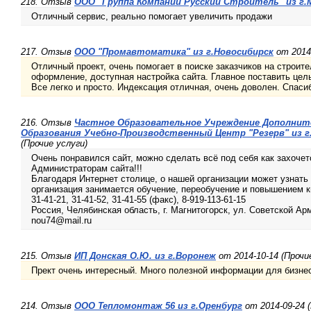
218. Отзыв
ООО "Группа Компаний Русский Строитель" из г.
Отличный сервис, реально помогает увеличить продажи
217. Отзыв
ООО "Промавтоматика" из г.Новосибирск
от 2014-
Отличный проект, очень помогает в поиске заказчиков на строит
оформление, доступная настройка сайта. Главное поставить цель и
Все легко и просто. Индексация отличная, очень доволен. Спаси
216. Отзыв
Частное Образовательное Учреждение Дополнит
Образования Учебно-Производственный Центр "Резерв" из 
(Прочие услуги)
Очень понравился сайт, можно сделать всё под себя как захочет
Администраторам сайта!!!
Благодаря Интернет столице, о нашей организации может узнат
организация занимается обучение, переобучение и повышением 
31-41-21, 31-41-52, 31-41-55 (факс), 8-919-113-61-15
Россия, Челябинская область, г. Магнитогорск, ул. Советской Арм
nou74@mail.ru
215. Отзыв
ИП Донская О.Ю. из г.Воронеж
от 2014-10-14 (Прочи
Прект очень интересный. Много полезной информации для бизне
214. Отзыв
ООО Тепломонтаж 56 из г.Оренбург
от 2014-09-24 (