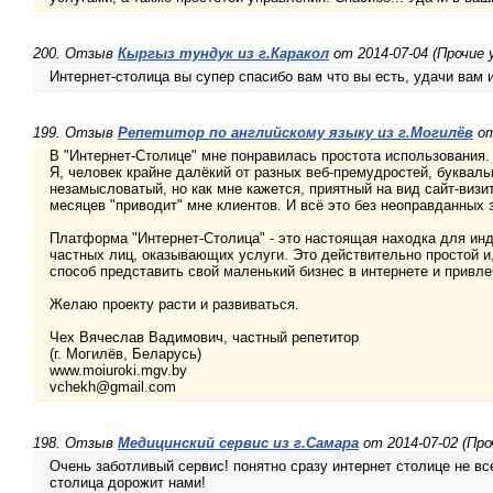
200. Отзыв
Кыргыз тундук из г.Каракол
от 2014-07-04 (Прочие 
Интернет-столица вы супер спасибо вам что вы есть, удачи вам 
199. Отзыв
Репетитор по английскому языку из г.Могилёв
от
В "Интернет-Столице" мне понравилась простота использования.
Я, человек крайне далёкий от разных веб-премудростей, букваль
незамысловатый, но как мне кажется, приятный на вид сайт-визит
месяцев "приводит" мне клиентов. И всё это без неоправданных з
Платформа "Интернет-Столица" - это настоящая находка для и
частных лиц, оказывающих услуги. Это действительно простой и,
способ представить свой маленький бизнес в интернете и привле
Желаю проекту расти и развиваться.
Чех Вячеслав Вадимович, частный репетитор
(г. Могилёв, Беларусь)
www.moiuroki.mgv.by
vchekh@gmail.com
198. Отзыв
Медицинский сервис из г.Самара
от 2014-07-02 (Про
Очень заботливый сервис! понятно сразу интернет столице не вс
столица дорожит нами!