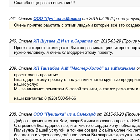
Спасибо еще раз за внимание!!!
241. Отзыв
ООО "Луч" из г.Москва
от 2015-03-29 (Прочие услуги
Очень приятно работать с этими людьми которые всё это создают
240. Отзыв
ИП Шугаев Д.И из г.Саратов
от 2015-03-29 (Прочие у
Проект интернет столица это быстро развивающися итернет порт
нужно человеку. я очень благодарен этому проекту.
239. Отзыв
ИП Тайгибов А.М "Мастер-Холод" из г.Махачкала
от
проект очень нравиться
Благодаря этому проекту о нас узнали многие крупные предприя
наших услуг.
Мы занимаемся ремонтом бытовой техники, а так же ремонтом и
наши контакты; 8 (928) 500-54-66
238. Отзыв
ООО "Пушинка" из г.Салехард
от 2015-03-20 (Прочие
Доброго времени суток Вам, разработчики и хозяева проекта 
С огромной благодарностью, и от чистого сердца хочу поблагода
Пользуясь Вашей услугой, а точнее создав 2 сайта более 4-х лет
бесплатно и через определённое время Вы закроите доступ к ним
Организация какое то время не нуждалась, (по определённым пр