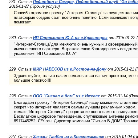
231. Отзыв
Пейнтбол в Самаре, Пейнтбольный клуб "Go ballisti
2015-01-27 (Прочие услуги)
Спасибо огромное проекту "Интернет-Столица" за осуществлени
платформе создаю сайт, все очень понятно. Если возникают во
помогает.
230. Отзыв
ИП Стромилов Ю.А из г.Красноярск
от 2015-01-22 (
"Интернет-Столица"для меня-это очень нужный и своевременный 
именно своего партнера. Выражаю свою благодарность создателя
уважением "ИП Стромилов Ю. А"
229. Отзыв
МИР НАВЕСОВ из г.Ростов-на-Дону
от 2015-01-21 (
Здравствуйте, только начал пользоваться вашим проектом, мне в
большое спасибо!!!!
228. Отзыв
ООО "Сигнал в дом" из г.Ижевск
от 2015-01-14 (Про
Благодаря проекту "Интернет-Столица" нашу компанию стали еще
секрет что интернет является самым лучшим рекламным ходом. К
желаю "Интернет-Столица" процветание всего самого наилучшег
Бесплатное цифровое телевидение, спутниковые антенны ремонт
8917445252. С/У ген. Директор компании "Сигнал В ДОМ" Тронин
227. Отзыв
Заказы TaoBao из г.Краснокаменск
от 2015-01-04 (П