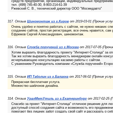
средств предприятий, организаций, индивидуальных предприни
тел. (499) 745-40-30, 8-903-214-61-39
Ржевский С. В., технический директор ООО "Мосмедавто"
317. Отзыв
Шиномонтаж из г.Киров
от 2019-03-01 (Прочие услу
Очень удобно и понятно работать с сайтом, не нужно никаких сп
созданию сайтов, простая регистрация, все очень нравится, са
Ефремов Сергей Александрович, шиномонтаж.
316. Отзыв
Служба поручений из г.Москва
от 2017-07-05 (Прочи
Хотим выразить благодарность проекту "Интернет-Столица" за оп
Так же хотим выразить благодарность менеджерам онлайн консул
исчерпывающею консультацию касаемо работы с сайтом.
С уважением Руководитель компании «Служба поручений» Егоро
315. Отзыв
ИП Таболин из г.Балахна
от 2017-06-02 (Прочие услуг
Прекрасная бесплатная услуга.
Множество шаблонов дизайна.
314. Отзыв
УралМетУтиль из г.Екатеринбург
от 2017-02-25 (
Спасибо за проект "Интернет-Столица" отличное решение для лю
доступный способ создания сайта и возможность его продвижен
помогают без лишних забот создать свой сайт и рассказать о с