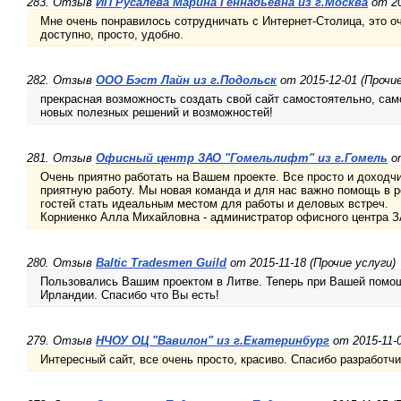
283. Отзыв
ИП Русалева Марина Геннадьевна из г.Москва
от 20
Мне очень понравилось сотрудничать с Интернет-Столица, это оче
доступно, просто, удобно.
282. Отзыв
ООО Бэст Лайн из г.Подольск
от 2015-12-01 (Прочие
прекрасная возможность создать свой сайт самостоятельно, сам
новых полезных решений и возможностей!
281. Отзыв
Офисный центр ЗАО "Гомельлифт" из г.Гомель
от
Очень приятно работать на Вашем проекте. Все просто и доходчи
приятную работу. Мы новая команда и для нас важно помощь в 
гостей стать идеальным местом для работы и деловых встреч.
Корниенко Алла Михайловна - администратор офисного центра 
280. Отзыв
Baltic Tradesmen Guild
от 2015-11-18 (Прочие услуги)
Пользовались Вашим проектом в Литве. Теперь при Вашей помощ
Ирландии. Спасибо что Вы есть!
279. Отзыв
НЧОУ ОЦ "Вавилон" из г.Екатеринбург
от 2015-11-0
Интересный сайт, все очень просто, красиво. Спасибо разработч