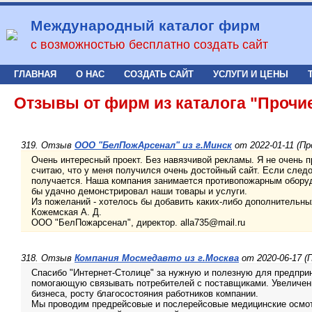
Международный каталог фирм
с возможностью бесплатно создать сайт
ГЛАВНАЯ
О НАС
СОЗДАТЬ САЙТ
УСЛУГИ И ЦЕНЫ
Отзывы от фирм из каталога "Прочие
319. Отзыв
ООО "БелПожАрсенал" из г.Минск
от 2022-01-11 (Пр
Очень интересный проект. Без навязчивой рекламы. Я не очень 
считаю, что у меня получился очень достойный сайт. Если след
получается. Наша компания занимается противопожарным обору
бы удачно демонстрировал наши товары и услуги.
Из пожеланий - хотелось бы добавить каких-либо дополнительн
Кожемская А. Д.
ООО "БелПожарсенал", директор. alla735@mail.ru
318. Отзыв
Компания Мосмедавто из г.Москва
от 2020-06-17 (П
Спасибо "Интернет-Столице" за нужную и полезную для предпри
помогающую связывать потребителей с поставщиками. Увеличени
бизнеса, росту благосостояния работников компании.
Мы проводим предрейсовые и послерейсовые медицинские осмо