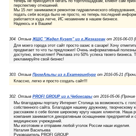
теперь не приходится бегать по торгплощадкам, клиент сам прихо
перспективу отношений.
Мы 15 лет занимаемся ремонтом гидравлического оборудования,
подать себя всегда было не просто, но теперь последний инфор
работается куда легче, ИС незаменим в нашем бизнесе.
Надеюсь и в Вашем!
304. Отзыв
ЖШС "Жедел Кузет" из г.Жезказган
от 2016-06-03 (
Для моего города этот сайт просто оазис в сахаре! Хочу отметит
продвигает то что ты предложил! Очень информативный полезный
доступно, впечатляет! Реклама это 50% успеха твоего бизнеса. Т
рекламируйте свой бизнес!
303. Отзыв
ПромАльпы из г.Екатеринбург
от 2016-05-21 (Прочи
Классно, легко и просто создать сайт!!!
302. Отзыв
PROFI GROUP из г.Чебоксары
от 2016-05-06 (Прочие
Мы благодарны порталу Интернет Столица за возможность с голо
собственного сайта. Благодаря нашему дружному, творческому 
расскажем о себе более широкому кругу наших клиентов. Наша р
компания занимается декоративным оснащением предприятий и о
медицинских учреждений.
Мы изготовим и отправим любой уголок России наши изделия.
Наталия Васильева
Руководитель PROFI GROUP