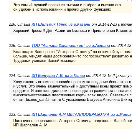
Это самый лучший проект из тысячи и выбрал я именно его
он удобен в использовании и прочих других функциях
226. Отзыв
ИП Шильдик Плюс из г.Казань
от 2014-12-23 (Прочие
Хороший Проект!! Для Развития Бизнеса и Привлечения Клиентов
225. Отзыв
ТОО "Астана-Имсталькон" из г.Астана
от 2014-12-
Благодарю Ваш проект "Интернет-Столицу" за огромнейшую помо
больше, увидят наши достижения-что поспособствует развитию н
Трудовых успехов Вашей команде
224. Отзыв
ИП Батуева А.В. из г.Пенза
от 2014-12-18 (Прочие ус
Хочу сказать огромное спасибо проекту за создание бесплатного
и услуг. Это очень замечательный и доступный всем проект пом
продажи. Я являюсь дилером производства различных пластиков
высококачественные пластиковые карты всех видов. Связаться с
e-mail: biznes_cart@mail.ru С уважением Батуева Антонина Викто
223. Отзыв
ИП Шарпалёв А.М МЕТАЛЛООБРАБОТКА из г.Минск
Пока очень понравилось Интернет-Столица, надеюсь с Вашей по
ИП Шарпалёв А. М