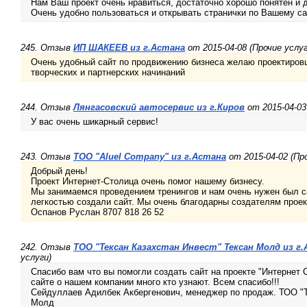
Нам Ваш проект очень нравиться, достаточно хорошо понятен и 
Очень удобно пользоваться и открывать странички по Вашему са
245. Отзыв
ИП ШАКЕЕВ из г.Астана
от 2015-04-08 (Прочие услуг
Очень удобный сайт по продвижению бизнеса желаю проектиров
творческих и партнерских начинаний
244. Отзыв
Лянгасовский автосервис из г.Киров
от 2015-04-03
У вас очень шикарный сервис!
243. Отзыв
TOO "Aluel Company" из г.Астана
от 2015-04-02 (Про
Добрый день!
Проект Интернет-Столица очень помог нашему бизнесу.
Мы занимаемся проведением тренингов и нам очень нужен был с
легкостью создали сайт. Мы очень благодарны создателям проек
Оспанов Руслан 8707 818 26 52
242. Отзыв
ТОО "Тексан Казахстан Инвест" Тексан Молд из 
услуги)
Спасибо вам что вы помогли создать сайт на проекте "Интернет С
сайте о нашем компании много кто узнают. Всем спасибо!!!
Сейдуллаев Адилбек Акбергенович, менеджер по продаж. ТОО "Т
Молд