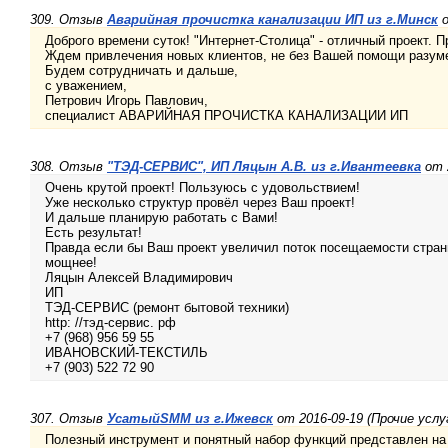
309. Отзыв
Аварийная прочистка канализации ИП из г.Минск
о
Доброго времени суток! "Интернет-Столица" - отличный проект. 
Ждем привлечения новых клиентов, не без Вашей помощи разум
Будем сотрудничать и дальше,
с уважением,
Петрович Игорь Павлович,
специалист АВАРИЙНАЯ ПРОЧИСТКА КАНАЛИЗАЦИИ ИП
308. Отзыв
"ТЭД-СЕРВИС", ИП Ляцын А.В. из г.Ивантеевка
от 2
Очень крутой проект! Пользуюсь с удовольствием!
Уже несколько структур провёл через Ваш проект!
И дальше планирую работать с Вами!
Есть результат!
Правда если бы Ваш проект увеличил поток посещаемости стран
мощнее!
Ляцын Алексей Владимирович
ИП
ТЭД-СЕРВИС (ремонт бытовой техники)
http: //тэд-сервис. рф
+7 (968) 956 59 55
ИВАНОВСКИЙ-ТЕКСТИЛЬ
+7 (903) 522 72 90
307. Отзыв
УсатыйSMM из г.Ижевск
от 2016-09-19 (Прочие услу
Полезный инструмент и понятный набор функций представлен на