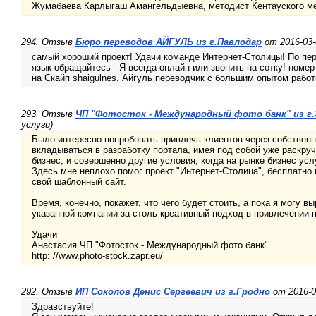
Жумабаева Карлыгаш Амангельдыевна, методист Кентауского м
294. Отзыв
Бюро переводов АЙГУЛЬ из г.Павлодар
от 2016-03-
самый хороший проект! Удачи команде Интернет-Столицы! По пе
язык обращайтесь - Я всегда онлайн или звонить на сотку! номер
на Скайп shaigulnes. Айгуль переводчик с большим опытом работ
293. Отзыв
ЧП "Фотосток - Международный фото банк" из г
услуги)
Было интересно попробовать привлечь клиентов через собственн
вкладываться в разработку портала, имея под собой уже раскру
бизнес, и совершенно другие условия, когда на рынке бизнес усл
Здесь мне неплохо помог проект "Интернет-Столица", бесплатно
свой шаблонный сайт.
Время, конечно, покажет, что чего будет стоить, а пока я могу в
указанной компании за столь креативный подход в привлечении 
Удачи
Анастасия ЧП "Фотосток - Международный фото банк"
http: //www.photo-stock.zapr.eu/
292. Отзыв
ИП Соколов Денис Сергеевич из г.Гродно
от 2016-0
Здравствуйте!