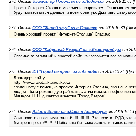
278. Отзыв
Эвакуатор Подольск из г.Подольск
от 2015-11-05 (
Проект Интернет-Столица мне очень понравился. Он помогает р
буду пользоваться дальше, и всем советую. Дмитрий, Эвакуато
277. Отзыв
ООО "Живой звук" из г.Салават
от 2015-10-30 (Проч
Очень хороший проект "Интернет-Столица" Спасибо.
276. Отзыв
ООО "Кадровый Резерв" из г.Екатеринбург
от 2015
Спасибо за отличный и простой сайт, как говорится все гениально
275. Отзыв
ИП "Город ветров" из г.Актобе
от 2015-10-24 (Проч
Благодаря сайту
http: //www.rabotaaktobe.akb.kz
созданному с помощью проекта Интернет-Столица, про наше рекр
людей. Всем рекомендую работать с этим высоко профессионал
Мамедов Н. Н. директор агенства "Город Ветров"
274. Отзыв
Astorio-Studio из г.Санкт-Петербург
от 2015-10-13 
Сайт-просто сногсшибательный!!!!!!!!!!!!!!! Это просто ЧУДО, что я
быстро и просто!!!!!!!!!! Побольше бы таких замечательных сайтов!