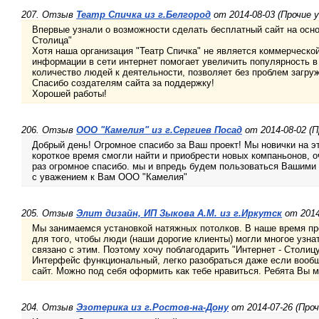
207. Отзыв
Театр Спичка из г.Белгород
от 2014-08-03 (Прочие у
Впервые узнали о возможности сделать бесплатный сайт на осно
Столица"
Хотя наша организация "Театр Спичка" не является коммерческо
информации в сети интернет помогает увеличить популярность в
количество людей к деятельности, позволяет без проблем загруж
Спасибо создателям сайта за поддержку!
Хорошей работы!
206. Отзыв
ООО "Камелия" из г.Сергиев Посад
от 2014-08-02 (П
Добрый день! Огромное спасибо за Ваш проект! Мы новички на эт
короткое время смогли найти и приобрести новых компаньонов, 
раз огромное спасибо. мы и впредь будем пользоваться Вашими
с уважением к Вам ООО "Камелия"
205. Отзыв
Элит дизайн, ИП Зыкова А.М. из г.Иркутск
от 2014
Мы занимаемся установкой натяжных потолков. В наше время пр
для того, чтобы люди (наши дорогие клиенты) могли многое узна
связано с этим. Поэтому хочу поблагодарить "Интернет - Столицу"
Интерфейс функциональный, легко разобраться даже если вообщ
сайт. Можно под себя оформить как тебе нравиться. Ребята Вы 
204. Отзыв
Эзотерика из г.Ростов-на-Дону
от 2014-07-26 (Проч