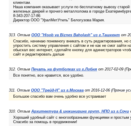
клиентам.
Наша компания оказывает услуги по бесплатному вывозу старой 
железных дверей и прочего металлолома в городе Екатеринбурге
8-343-207-17-86
Директор ООО "УралМетУтиль" Белогузова Мария.
313. Отзыв
OOO "Hisob va Biznes Baholash" из г.Ташкент
от 20
Спасибо, начинаю понемногу вникать в суть редактирования, но
упростить систему управления с сайтом и не как не смог зайти н
обыскал вес интернет, сделайте кнопку для адинистраторов чтоб
сайт и редактировать далше
312. Отзыв
Печать на футболках из г.Лобня
от 2017-02-09 (Пр
Все понятно, все нравится, все удобно.
311. Отзыв
ООО "Трейд-Н" из г.Москва
от 2016-12-06 (Прочие ус
Большое спасибо вам очень удобно все устраивает
310. Отзыв
Архитектура & инжиниринг групп, НПО из г.Сочи
о
Xороший удобный сайт с многообразными функциями и простым 
Спасибо за помощь в продвижении!