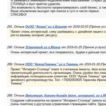
Я занимаюсь инженерно-геодезическими изысканиями. Открыл д
СТОЛИЦА и был приятно удивлён.
Это возможность бесплатно прорекламировать свой бизнес, а так
Ваше объявление выходит при поиске в гугл в числе первых.
СПАСИБО!
291. Отзыв
ОсОО "Аника" из г.Бишкек
от 2016-02-03 (Прочие усл
Проект очень интересный, сижу разбираюсь с дизайном нашего 
роста вашему интернет ресурсу.
290. Отзыв
1Ceasywork из г.Минск
от 2016-01-25 (Прочие услуги)
Очень интересный проект, все понравилось, будем и дальше по
289. Отзыв
ООО "АрхивТюмень" из г.Тюмень
от 2016-01-18 (Пр
Проект "Интернет-Столица" помог в считанные минуты, безо всяог
презентующий деятельность организации. Очень удобно без лиш
информацию потенциальным клиентам. ООО "Архив Тюмень" пред
архивного делопроизводства. Тел. +79292003820 Тарасова Ирин
Тюмень"
288. Отзыв
Депиляция, бикини-дизайн (воск, шугаринг). из г.
Создание сайта-визитки на проекте "Интернет-Столица" заняло в
очень понятное и доступное управление страницами сайта. Удачи