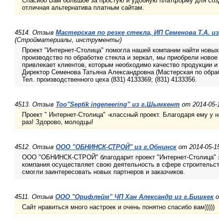
Спасибо Вам большое за простую и удобную платформу для созд
отличная альтернатива платным сайтам.
4514. Отзыв
Мастерская по резке стекла, ИП Семенова Т.А. и
(Стройматериалы, инструменты)
Проект "Интернет-Столица" помогла нашей компании найти новых
производство по обработке стекла и зеркал, мы приобрели новое
привлекает клиентов, которым необходимо качество продукции и
Директор Семенова Татьяна Александровна (Мастерская по обраб
Тел. производственного цеха (831) 4133369; (831) 4133356.
4513. Отзыв
Тоо"Septik ingeneering" из г.Шымкент
от 2014-05-1
Проект " Интернет-Столица" -классный проект. Благодаря ему у 
раз! Здорово, молодцы!
4512. Отзыв
ООО "ОБНИНСК-СТРОЙ" из г.Обнинск
от 2014-05-1
ООО "ОБНИНСК-СТРОЙ" благодарит проект "Интернет-Столица" з
компания осуществляет свою деятельность в сфере строительст
смогли заинтересовать новых партнеров и заказчиков.
4511. Отзыв
ООО "Орифлейм" ЧП Хан Александр из г.Бишкек
о
Сайт нравиться много настроек и очень понятно спасибо вам)))))