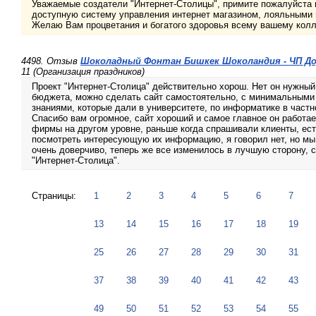
Уважаемые создатели "Интернет-Столицы", примите пожалуйста 
доступную систему управления интернет магазином, лояльными 
Желаю Вам процветания и богатого здоровья всему вашему колл
4498. Отзыв
Шоколадный Фонтан Бишкек Шоколандия - ЧП Дор
11 (Организация праздников)
Проект "Интернет-Столица" действительно хорош. Нет он нужный 
бюджета, можно сделать сайт самостоятельно, с минимальными
знаниями, которые дали в университете, по информатике в част
Спасибо вам огромное, сайт хороший и самое главное он работае
фирмы на другом уровне, раньше когда спрашивали клиенты, ест
посмотреть интересующую их информацию, я говорил нет, но мы 
очень доверчиво, теперь же все изменилось в лучшую сторону, 
"Интернет-Столица".
Страницы:
1
2
3
4
5
6
7
13
14
15
16
17
18
19
25
26
27
28
29
30
31
37
38
39
40
41
42
43
49
50
51
52
53
54
55