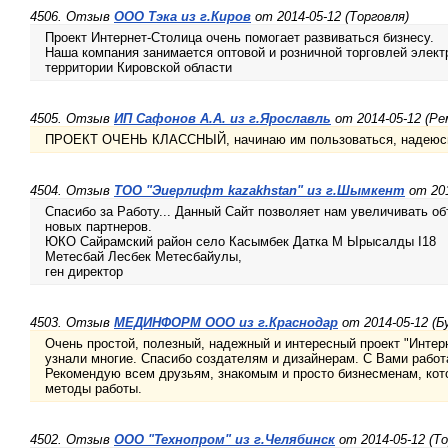
4506. Отзыв
ООО Тэка из г.Киров
от 2014-05-12 (Торговля)
Проект Интернет-Столица очень помогает развиваться бизнесу.
Наша компания занимается оптовой и розничной торговлей электр
территории Кировской области
4505. Отзыв
ИП Сафонов А.А. из г.Ярославль
от 2014-05-12 (Ре
ПРОЕКТ ОЧЕНЬ КЛАССНЫЙ, начинаю им пользоваться, надеюсь 
4504. Отзыв
ТОО "Эиерлифт kazakhstan" из г.Шымкент
от 201
Спасибо за Работу... Данный Сайт позволяет нам увеличивать о
новых партнеров.
ЮКО Сайрамский район село Касымбек Датка М Ырысалды І18
Метесбай Лесбек Метесбайулы,
ген директор
4503. Отзыв
МЕДИНФОРМ ООО из г.Краснодар
от 2014-05-12 (Б
Очень простой, полезный, надежный и интересный проект "Интер
узнали многие. Спасибо создателям и дизайнерам. С Вами работа
Рекомендую всем друзьям, знакомым и просто бизнесменам, ко
методы работы.
4502. Отзыв
ООО "Технопром" из г.Челябинск
от 2014-05-12 (То