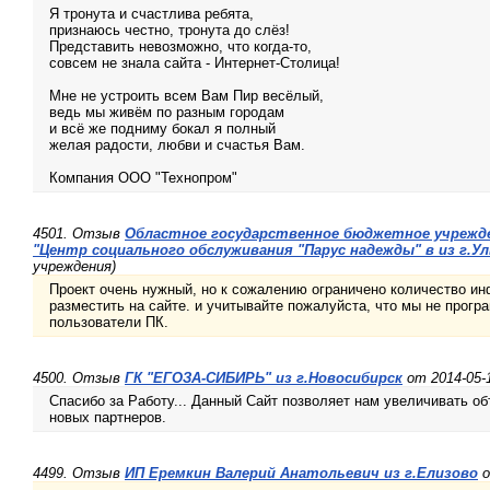
Я тронута и счастлива ребята,
признаюсь честно, тронута до слёз!
Представить невозможно, что когда-то,
совсем не знала сайта - Интернет-Столица!
Мне не устроить всем Вам Пир весёлый,
ведь мы живём по разным городам
и всё же подниму бокал я полный
желая радости, любви и счастья Вам.
Компания ООО "Технопром"
4501. Отзыв
Областное государственное бюджетное учрежде
"Центр социального обслуживания "Парус надежды" в из г.У
учреждения)
Проект очень нужный, но к сожалению ограничено количество и
разместить на сайте. и учитывайте пожалуйста, что мы не прогр
пользователи ПК.
4500. Отзыв
ГК "ЕГОЗА-СИБИРЬ" из г.Новосибирск
от 2014-05-1
Спасибо за Работу... Данный Сайт позволяет нам увеличивать о
новых партнеров.
4499. Отзыв
ИП Еремкин Валерий Анатольевич из г.Елизово
о