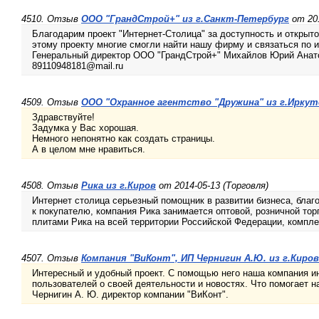
4510. Отзыв
ООО "ГрандСтрой+" из г.Санкт-Петербург
от 20
Благодарим проект "Интернет-Столица" за доступность и открыт
этому проекту многие смогли найти нашу фирму и связаться по
Генеральный директор ООО "ГрандСтрой+" Михайлов Юрий Анат
89110948181@mail.ru
4509. Отзыв
ООО "Охранное агентство "Дружина" из г.Иркут
Здравствуйте!
Задумка у Вас хорошая.
Немного непонятно как создать страницы.
А в целом мне нравиться.
4508. Отзыв
Рика из г.Киров
от 2014-05-13 (Торговля)
Интернет столица серьезный помощник в развитии бизнеса, благ
к покупателю, компания Рика занимается оптовой, розничной то
плитами Рика на всей территории Российской Федерации, компл
4507. Отзыв
Компания "ВиКонт", ИП Чернигин А.Ю. из г.Киров
Интересный и удобный проект. С помощью него наша компания и
пользователей о своей деятельности и новостях. Что помогает н
Чернигин А. Ю. директор компании "ВиКонт".