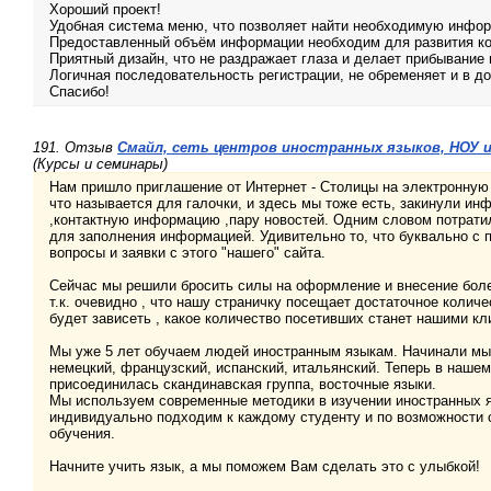
Хороший проект!
Удобная система меню, что позволяет найти необходимую инфор
Предоставленный объём информации необходим для развития кон
Приятный дизайн, что не раздражает глаза и делает прибывание
Логичная последовательность регистрации, не обременяет и в д
Спасибо!
191. Отзыв
Смайл, сеть центров иностранных языков, НОУ и
(Курсы и семинары)
Нам пришло приглашение от Интернет - Столицы на электронную 
что называется для галочки, и здесь мы тоже есть, закинули и
,контактную информацию ,пару новостей. Одним словом потрати
для заполнения информацией. Удивительно то, что буквально с 
вопросы и заявки с этого "нашего" сайта.
Сейчас мы решили бросить силы на оформление и внесение боле
т.к. очевидно , что нашу страничку посещает достаточное количе
будет зависеть , какое количество посетивших станет нашими кл
Мы уже 5 лет обучаем людей иностранным языкам. Начинали мы 
немецкий, французский, испанский, итальянский. Теперь в нашем
присоединилась скандинавская группа, восточные языки.
Мы используем современные методики в изучении иностранных 
индивидуально подходим к каждому студенту и по возможности
обучения.
Начните учить язык, а мы поможем Вам сделать это с улыбкой!