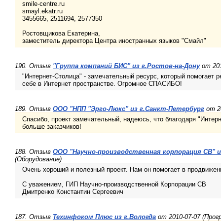
smile-centre.ru
smayl.ekatr.ru
3455665, 2511694, 2577350
Ростовщикова Екатерина,
заместитель директора Центра иностранных языков "Смайл"
190. Отзыв
"Группа компаний БИС" из г.Ростов-на-Дону
от 201
"Интернет-Столица" - замечательный ресурс, который помогает 
себе в Интернет пространстве. Огромное СПАСИБО!
189. Отзыв
ООО "НПП "Эрго-Люкс" из г.Санкт-Петербург
от 20
Спасибо, проект замечательный, надеюсь, что благодаря "Интерн
больше заказчиков!
188. Отзыв
ООО "Научно-производственная корпорация СВ" и
(Оборудование)
Очень хороший и полезный проект. Нам он помогает в продвижен
С уважением, ГИП Научно-производственной Корпорации СВ
Дмитренко Константин Сергеевич
187. Отзыв
Техинфоком Плюс из г.Вологда
от 2010-07-07 (Прог