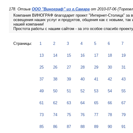
178. Отзыв
ООО "Винограф" из г.Самара
от 2010-07-06 (Торговл
Компания ВИНОГРАФ благодарит проект "Интернет-Столица" за в
освещения наших услуг и продуктов, общения как с новыми, так 
нашей компании!
Простота работы с нашим сайтом - за это особое спасибо проекту
Страницы:
1
2
3
4
5
6
7
13
14
15
16
17
18
19
25
26
27
28
29
30
31
37
38
39
40
41
42
43
49
50
51
52
53
54
55
61
62
63
64
65
66
67
73
74
75
76
77
78
79
85
86
87
88
89
90
91