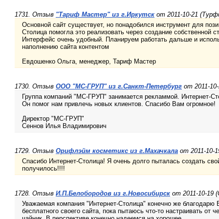
1731. Отзыв
"Тариф Мастер" из г.Иркутск
от 2011-10-21 (Тур
Основной сайт существует, но понадобился инструмент для поз
Столица помогла это реализовать через создание собственной с
Интерфейс очень удобный. Планируем работать дальше и исполь
наполнению сайта контентом
Евдошенко Ольга, менеджер, Тариф Мастер
1730. Отзыв
ООО "МС-ГРУП" из г.Санкт-Петербург
от 2011-10-
Группа компаний "МС-ГРУП" занимается рекламмой. Интернет-Ст
Он помог нам привлечь новых клиентов. Спасибо Вам огромное!
Директор "МС-ГРУП"
Сеннов Илья Владимирович
1729. Отзыв
Орифлэйм косметикс из г.Махачкала
от 2011-10-1
Спасибо Интернет-Столица! Я очень долго пыталась создать свой
получилось!!!!
1728. Отзыв
И.П.Белобородов из г.Новосибирск
от 2011-10-19 
Уважаемая компания "Интернет-Столица" конечно же благодарю 
бесплатного своего сайта, пока пытаюсь что-то настраивать от че
чайник. В перспективе конечно надеемся на хорошее.