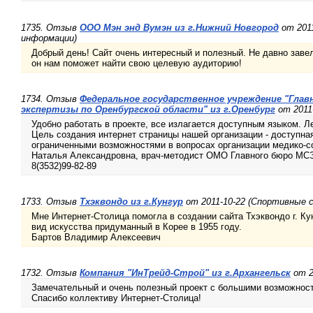
1735. Отзыв
ООО Мэн энд Вумэн из г.Нижний Новгород
от 2011
информации)
Добрый день! Сайт очень интересный и полезный. Не давно завел
он нам поможет найти свою целевую аудиторию!
1734. Отзыв
Федеральное государственное учреждение "Глав
экспертизы по Оренбургской области" из г.Оренбург
от 2011
Удобно работать в проекте, все излагается доступным языком. Л
Цель создания интернет страницы нашей организации - доступн
ограниченными возможностями в вопросах организации медико-с
Наталья Александровна, врач-методист ОМО Главного бюро МСЭ
8(3532)99-82-89
1733. Отзыв
Тхэквондо из г.Кунгур
от 2011-10-22 (Спортивные с
Мне Интернет-Столица помогла в создании сайта Тхэквондо г. Кун
вид искусства придуманный в Корее в 1955 году.
Бартов Владимир Алексеевич
1732. Отзыв
Компания "ИнТрейд-Строй" из г.Архангельск
от 2
Замечательный и очень полезный проект с большими возможнос
Спасибо коллективу Интернет-Столица!