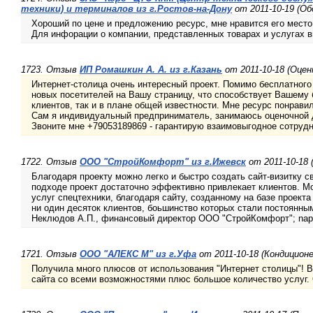
техники) и терминалов из г.Ростов-на-Дону
от 2011-10-19 (Об
Хороший по цене и предложению ресурс, мне нравится его место
Для инфорации о компании, представленных товарах и услугах в
1723. Отзыв
ИП Ромашкин А. А. из г.Казань
от 2011-10-18 (Оце
Интернет-столица очень интересный проект. Помимо бесплатного 
новых посетителей на Вашу страницу, что способствует Вашему б
клиентов, так и в плане общей известности. Мне ресурс понрави
Сам я индивидуальный предприниматель, занимаюсь оценочной д
Звоните мне +79053189869 - гарантирую взаимовыгодное сотрудн
1722. Отзыв
ООО "СтройКомфорт" из г.Ижевск
от 2011-10-18 
Благодаря проекту можно легко и быстро создать сайт-визитку 
подходе проект достаточно эффективно привлекает клиентов. М
услуг спецтехники, благодаря сайту, созданному на базе проект
ни один десяток клиентов, боьшинство которых стали постоянны
Неклюдов А.П., финансовый директор ООО "СтройКомфорт"; na
1721. Отзыв
ООО "АЛЕКС М" из г.Уфа
от 2011-10-18 (Кондицион
Получила много плюсов от использования "Интернет столицы"! 
сайта со всеми возможностями плюс большое количество услуг. 