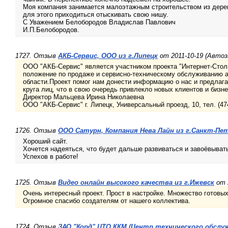
Моя компания занимается малоэтажным строительством из дерева
для этого приходиться отыскивать свою нишу.
С Уважением Белобородов Владислав Павлович
И.П.Белобородов.
1727. Отзыв
АКБ-Сервис, ООО из г.Липецк
от 2011-10-19 (Авто
ООО "АКБ-Сервис" является участником проекта "Интернет-Сто
положение по продаже и сервисно-техническому обслуживанию а
области.Проект помог нам донести информацию о нас и предлаг
круга лиц, что в свою очередь привлекло новых клиентов и бизн
Директор Мальцева Ирина Николаевна
ООО "АКБ-Сервис" г. Липецк, Универсальный проезд, 10, тел. (474
1726. Отзыв
ООО Сатурн, Компания Нева Лайн из г.Санкт-Пе
Хороший сайт.
Хочется надеяться, что будет дальше развиваться и завоёвыва
Успехов в работе!
1725. Отзыв
Видео онлайн высокого качества из г.Ижевск
от 
Очень интересный проект. Прост в настройке. Множество готовых
Огромное спасибо создателям от нашего коллектива.
1724. Отзыв
ЗАО "Корд" ЦТО ККМ (Центр технического обслу