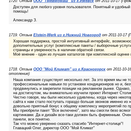
1720. Отзыв
ООО "Пневмомаш" из г.Ижевск
от 2011-10-17 (Пр
Доступен для любого уровня пользователя. Понятный и удобный 
помощь!
Александр З.
1719. Отзыв
Elstein-Werk из г.Нижний Новгород
от 2011-10-17 
Хорошая поддержка, простой интуитивный интерфейс, возможнос
дополнительных услуг (комплексные пакеты / выборочные услуги
страницы и уверенность в наличии обратной связи.
Моё мнение - один из лучших каталогов при комплексной оценке
1718. Отзыв
ООО "Мой Климат" из г.Красногорск
от 2011-10-1
отопление)
Наша компания существует несколько лет. За это время мы не т
профессиональные навыки по установке кондиционеров но и, без
продвинулись и закрепили позиции на рекламном рынке. Однако
на достигнутом, мы внимательно изучили проект Интернет Столи
Честно говоря, мы были несколько удивлены, когда через некот
сайта к нам стало поступать гораздо больше звонков именно из н
довольно приятный бонус к общему комплексу мероприятий по п
Мы приобрели пакет "Все включено", зато мы смогли безо всяко
картинками. Да и дизайн все-таки должен быть фирменным. Оче
панели, все понятно.
Так что можно уверенно сказать спасибо "Интернет-столице"!
Главацкий Олег, директор ООО "Мой Климат"