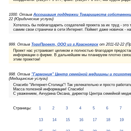
1000. Отзыв
Ассоциация поддержки Товариществ собственник
22 (Юридические услуги)
Хотелось бы поблагодарить создателей проекта за их труд - это 
самим свои странички в сети Интернет. Поймет даже новичок - н
999. Отзыв
ТоргПроект, ООО из г.Красноярск
от 2011-02-22 (П
Проект нас устраивает целиком и полностью благодаря предост
информации о фирме. В дальнейшем мы планируем плотно связа
этим проектом!
998. Отзыв
"Гармония" Центр семейной медицины и психотер
(Медицинские услуги)
Спасибо "Интернет-Столица"! Так увлекательно и просто работат
Масса полезной информации! Спасибо!
С уважением, Акчурина Оксана, директор Центра семейной медиц
Страницы:
1
2
3
4
5
6
7
13
14
15
16
17
18
19