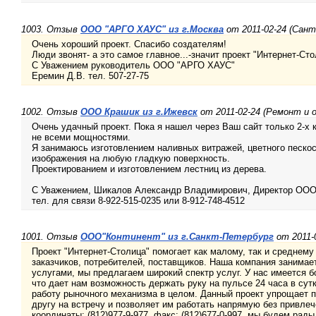
1003. Отзыв
ООО "АРГО ХАУС" из г.Москва
от 2011-02-24 (Сант
Очень хороший проект. Спасибо создателям!
Люди звонят- а это самое главное...-значит проект "Интернет-Сто
С Уважением руководитель ООО "АРГО ХАУС"
Еремин Д.В. тел. 507-27-75
1002. Отзыв
ООО Крашик из г.Ижевск
от 2011-02-24 (Ремонт и 
Очень удачный проект. Пока я нашел через Ваш сайт только 2-х 
не всеми мощностями.
Я занимаюсь изготовлением наливных витражей, цветного пескос
изображения на любую гладкую поверхность.
Проектированием и изготовлением лестниц из дерева.
С Уважением, Шикалов Александр Владимирович, Директор ОО
тел. для связи 8-922-515-0235 или 8-912-748-4512
1001. Отзыв
ООО"Континент" из г.Санкт-Петербург
от 2011-
Проект "Интернет-Столица" помогает как малому, так и среднему
заказчиков, потребителей, поставщиков. Наша компания занима
услугами, мы предлагаем широкий спектр услуг. У нас имеется б
что дает нам возможность держать руку на пульсе 24 часа в сут
работу рыночного механизма в целом. Данный проект упрощает п
другу на встречу и позволяет им работать напрямую без привлеч
координаты: (812)977-9-977, факс: (812)677-0-997, мы будем рад