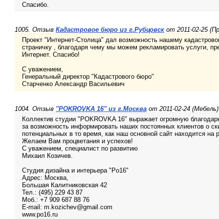
Спасибо.
1005. Отзыв
Кадастровое бюро из г.Рубцовск
от 2011-02-25 (П
Проект "Интернет-Столица" дал возможность нашему кадастрово
страничку , благодаря чему мы можем рекламировать услуги, п
Интернет. Спасибо!
С уважением,
Генеральный директор "Кадастрового бюро"
Старченко Александр Васильевич
1004. Отзыв
"POKROVKA 16" из г.Москва
от 2011-02-24 (Мебель)
Коллектив студии "POKROVKA 16" выражает огромную благодарн
за возможность информировать наших постоянных клиентов о ски
потенциальных в то время, как наш основной сайт находится на 
Желаем Вам процветания и успехов!
С уважением, специалист по развитию
Михаил Козичев.
Студия дизайна и интерьера "Po16"
Адрес: Москва,
Большая Калитниковская 42
Тел.: (495) 229 43 87
Моб.: +7 909 687 88 76
E-mail: m.kozichev@gmail.com
www.po16.ru