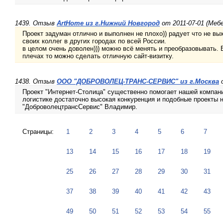
1439. Отзыв
АrtHome из г.Нижний Новгород
от 2011-07-01 (Мебе
Проект задуман отлично и выполнен не плохо)) радует что не вы
своих коллег в других городах по всей России.
в целом очень доволен))) можно всё менять и преобразовывать. 
плечах то можно сделать отличную сайт-визитку.
1438. Отзыв
ООО "ДОБРОВОЛЕЦ-ТРАНС-СЕРВИС" из г.Москва
о
Проект "Интернет-Столица" существенно помогает нашей компани
логистике достаточно высокая конкуренция и подобные проекты 
"ДоброволецтрансСервис" Владимир.
Страницы:
1
2
3
4
5
6
7
13
14
15
16
17
18
19
25
26
27
28
29
30
31
37
38
39
40
41
42
43
49
50
51
52
53
54
55