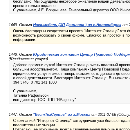
бесплатно. Мы ощущаем некоторое оживление нашей деятельнос
проекте только недавно!
С уважением,И.Е. Бобрышева, Генеральный директор ООО Иннов
1449. Отзыв
Ника-мебель (ИП Данилова ) из г.Новосибирск
от 2
Очень благодарны создателям проекта "Интернет-Столица" что б
возможность рассказать о своей фирме. Спасибо за простой в по
информации.
1448. Отзыв
Юридическая компания Центр Правовой Поддер
(Юридические услуги)
Доброго времени суток! Интернет-Столица очень полезный проект
большим ассортиментом. Наша компания - Центр Правовой Подд
юридических услуг и имеет теперь возможность донести до сво
о своей деятельности. Благодаря Интернет-Столице, Вы можете св
394 3746, 8 701 141 1830
С уважением,
Татьяна Рафальсон
исп.директор ТОО ЦПП "RPagency"
1447. Отзыв
"БестТехСервис" из г.Москва
от 2011-07-08 (Обслу
С компанией "Интернет-Столица" сотрудничаю уже больше года и
положительные эмоции.
Потрясающее отношение, всегда своевременная помощь в вопрос