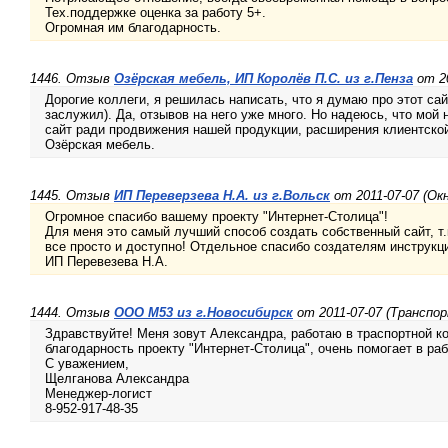
Тех.поддержке оценка за работу 5+.
Огромная им благодарность.
1446. Отзыв
Озёрская мебель, ИП Королёв П.С. из г.Пенза
от 20
Дорогие коллеги, я решилась написать, что я думаю про этот сай
заслужил). Да, отзывов на него уже много. Но надеюсь, что мой 
сайт ради продвижения нашей продукции, расширения клиентско
Озёрская мебель.
1445. Отзыв
ИП Переверзева Н.А. из г.Вольск
от 2011-07-07 (Окн
Огромное спасибо вашему проекту "Интернет-Столица"!
Для меня это самый лучший способ создать собственный сайт, т.к
все просто и доступно! Отдельное спасибо создателям инструкц
ИП Перевезева Н.А.
1444. Отзыв
ООО М53 из г.Новосибирск
от 2011-07-07 (Транспо
Здравствуйте! Меня зовут Александра, работаю в траспортной к
благодарность проекту "Интернет-Столица", очень помогает в раб
С уважением,
Щелганова Александра
Менеджер-логист
8-952-917-48-35