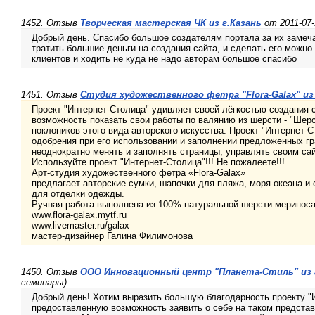
1452. Отзыв
Творческая мастерская ЧК из г.Казань
от 2011-07
Добрый день. Спасибо большое создателям портала за их замеч
тратить большие деньги на создания сайта, и сделать его можно
клиентов и ходить не куда не надо авторам большое спасибо
1451. Отзыв
Студия художественного фетра "Flora-Galax" и
Проект "Интернет-Столица" удивляет своей лёгкостью создания с
возможность показать свои работы по валянию из шерсти - "Шер
поклоников этого вида авторского искусства. Проект "Интернет-
одобрения при его использовании и заполнении предложенных гр
неоднократно менять и заполнять страницы, управлять своим са
Используйте проект "Интернет-Столица"!!! Не пожалеете!!!
Арт-студия художественного фетра «Flora-Galax»
предлагает авторские сумки, шапочки для пляжа, моря-океана и 
для отделки одежды.
Ручная работа выполнена из 100% натуральной шерсти мериноса
www.flora-galax.mytf.ru
www.livemaster.ru/galax
мастер-дизайнер Галина Филимонова
1450. Отзыв
ООО Инновационный центр "Планета-Стиль" из 
семинары)
Добрый день! Хотим выразить большую благодарность проекту "
предоставленную возможность заявить о себе на таком предста