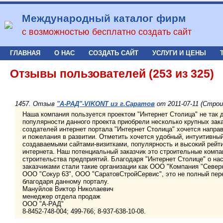
Международный каталог фирм
с возможностью бесплатно создать сайт
ГЛАВНАЯ
О НАС
СОЗДАТЬ САЙТ
УСЛУГИ И ЦЕНЫ
Отзывы пользователей (253 из 325)
1457. Отзыв
"А-РАД"-VIKONT из г.Саратов
от 2011-07-11 (Стро
Наша компания пользуется проектом "Интернет Столица" не так д
популярности данного проекта приобрели несколько крупных зака
создателей интернет портала "Интернет Столица" хочется напра
и пожелания в развитии. Отметить хочется удобный, интуитивны
создаваемыми сайтами-визитками, популярность и высокий рейти
интернета. Наш потенциальный заказчик это строительные компа
строительства предприятий. Благодаря "Интернет Столице" о на
заказчиками стали такие организации как ООО "Компания "Север
ООО "Сокур 63", ООО "СаратовСтройСервис", это не полный пер
благодаря данному порталу.
Мануйлов Виктор Николаевич
менеджер отдела продаж
ООО "А-РАД"
8-8452-748-004; 499-766; 8-937-638-10-08.