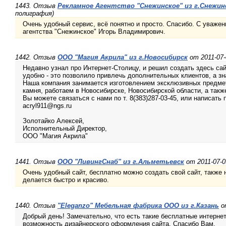
1443. Отзыв
Рекламное Агентство "Снежинское" из г.Снежин
полиграфия)
Очень удобный сервис, всё понятно и просто. Спасибо. С уваже
агентства "Снежинское" Игорь Владимирович.
1442. Отзыв
ООО "Магия Акрила" из г.Новосибирск
от 2011-07-
Недавно узнал про Интернет-Столицу, и решил создать здесь сай
удобно - это позволило привлечь дополнительных клиентов, а зн
Наша компания занимается изготовлением эксклюзивных предмет
камня, работаем в Новосибирске, Новосибирской области, а такж
Вы можете связаться с нами по т. 8(383)287-03-45, или написать 
acryl911@ngs.ru
Золотайко Алексей,
Исполнительный Директор,
ООО "Магия Акрила"
1441. Отзыв
ООО "ЛивингСнаб" из г.Альметьевск
от 2011-07-
Очень удобный сайт, бесплатно можно создать свой сайт, также н
делается быстро и красиво.
1440. Отзыв
"Eleganzo" Мебельная фабрика ООО из г.Казань
от
Добрый день! Замечательно, что есть такие бесплатные интерне
возможность дизайнерского оформления сайта. Спасибо Вам.