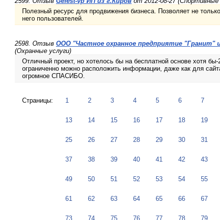
2599. Отзыв
Gefest-vp ИП из г.Киров
от 2012-08-27 (Спортивные
Полезный ресурс для продвижения бизнеса. Позволяет не только 
него пользователей.
2598. Отзыв
ООО "Частное охранное предприятие "Гранит" и
(Охранные услуги)
Отличный проект, но хотелось бы на бесплатной основе хотя бы-
ограниченно можно расположить информации, даже как для сайта-
огромное СПАСИБО.
Страницы:
1
2
3
4
5
6
7
13
14
15
16
17
18
19
25
26
27
28
29
30
31
37
38
39
40
41
42
43
49
50
51
52
53
54
55
61
62
63
64
65
66
67
73
74
75
76
77
78
79