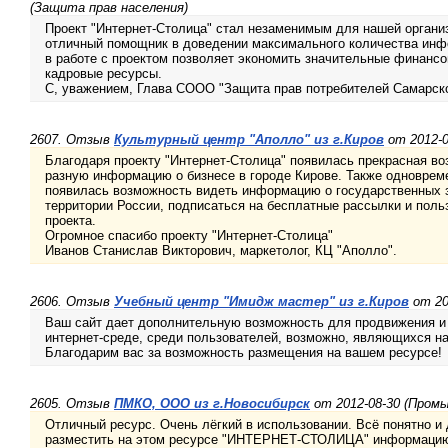
(Защита прав населения)
Проект "Интернет-Столица" стал незаменимым для нашей организ
отличный помощник в доведении максимального количества инф
в работе с проектом позволяет экономить значительные финанс
кадровые ресурсы.
С, уважением, Глава СООО "Защита прав потребителей Самарско
2607. Отзыв
Культурный центр "Аполло" из г.Киров
от 2012-0
Благодаря проекту "Интернет-Столица" появилась прекрасная в
разную информацию о бизнесе в городе Кирове. Также одноврем
появилась возможность видеть информацию о государственных 
территории России, подписаться на бесплатные рассылки и поль
проекта.
Огромное спасибо проекту "Интернет-Столица"
Иванов Станислав Викторович, маркетолог, КЦ "Аполло".
2606. Отзыв
Учебный центр "Имидж мастер" из г.Киров
от 20
Ваш сайт дает дополнительную возможность для продвижения и 
интернет-среде, среди пользователей, возможно, являющихся 
Благодарим вас за возможность размещения на вашем ресурсе!
2605. Отзыв
ПМКО, ООО из г.Новосибирск
от 2012-08-30 (Пром
Отличный ресурс. Очень лёгкий в использовании. Всё понятно и
разместить на этом ресурсе "ИНТЕРНЕТ-СТОЛИЦА" информацию 