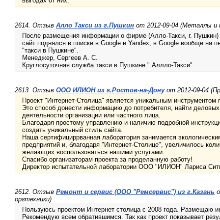
выгодах от них.
2614. Отзыв
Алло Такси из г.Пушкин
от 2012-09-04 (Металлы и
После размещения информации о фирме (Алло-Такси, г. Пушкин) 
сайт поднялся в поиске в Google и Yandex, в Google вообще на п
"такси в Пушкине".
Менеджер, Сергеев А. С.
Круглосуточная служба такси в Пушкине " Аллло-Такси"
2613. Отзыв
ООО ИЛИОН из г.Ростов-на-Дону
от 2012-09-04 (Пр
Проект "Интернет-Столица" является уникальным инструментом п
Это способ донести информацию до потребителя, найти деловых 
деятельности организации или частного лица.
Благодаря простому управлению и наличию подробной инструкц
создать уникальный стиль сайта.
Наша сертифициррванная лаборатория занимается экологическ
предприятий и, благодаря "Интернет-Столице", увеличилось коли
желающих воспользоваться нашими услугами.
Спасибо организаторам проекта за проделанную работу!
Директор испытательной лаборатории ООО "ИЛИОН" Лариса Сит
2612. Отзыв
Ремонт и сервис (ООО "Ремсервис") из г.Казань
о
оргтехники)
Пользуюсь проектом Интернет столица с 2008 года. Размещаю 
Рекомендую всем обратившимся. Так как проект показывает резу