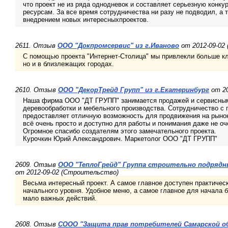
что проект не из ряда однодневок и составляет серьезную конк
ресурсам. За все время сотрудничества ни разу не подводил, а 
внедрением новых интересныхпроектов.
2611. Отзыв
ООО "Докпромсервис" из г.Иваново
от 2012-09-02
С помощью проекта "Интернет-Столица" мы привлекли больше кли
но и в близлежащих городах.
2610. Отзыв
ООО "ДекорТрейд Групп" из г.Екатеринбург
от 20
Наша фирма ООО "ДТ ГРУПП" занимается продажей и сервисным
деревообработки и мебельного производства. Сотрудничество с 
предоставляет отличную возможность для продвижения на рынок 
всё очень просто и доступно для работы и понимания даже не о
Огромное спасибо создателям этого замечательного проекта.
Курочкин Юрий Александрович. Маркетолог ООО "ДТ ГРУПП"
2609. Отзыв
ООО "ТеплоГрейд" Группа строительно подрядны
от 2012-09-02 (Строительство)
Весьма интересный проект. А самое главное доступен практиче
начального уровня. Удобное меню, а самое главное для начала б
мало важных действий.
2608. Отзыв
СООО "Защита прав потребителей Самарской об