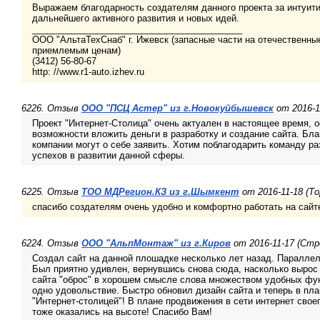
Выражаем благодарность создателям данного проекта за интуит
дальнейшего активного развития и новых идей.
__________________________________________
ООО "АльтаТехСнаб" г. Ижевск (запасные части на отечественны
приемлемым ценам)
(3412) 56-80-67
http: //www.r1-auto.izhev.ru
6226. Отзыв
ООО "ПСЦ Астер" из г.Новокуйбышевск
от 2016-1
Проект "Интернет-Столица" очень актуален в настоящее время, о
возможности вложить деньги в разработку и создание сайта. Бла
компании могут о себе заявить. Хотим поблагодарить команду ра
успехов в развитии данной сферы.
6225. Отзыв
ТОО МДРегион.КЗ из г.Шымкент
от 2016-11-18 (То
спасибо создателям очень удобно и комфортно работать на сайт
6224. Отзыв
ООО "АльпМонтаж" из г.Киров
от 2016-11-17 (Ст
Создал сайт на данной плошадке несколько лет назад. Параллел
Был приятно удивлен, вернувшись снова сюда, насколько вырос 
сайта "оброс" в хорошем смысле слова множеством удобных фун
одно удовольствие. Быстро обновил дизайн сайта и теперь в пла
"Интернет-столицей"! В плане продвижения в сети интернет своег
тоже оказались на высоте! Спасибо Вам!