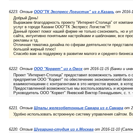
6223. Отзыв
ООО"ТК Экспресс Логистик" из г.Казань
от 2016-1
Добрый День!
Выражаем благодарность проекту "Интернет-Столица" от компан
услуг в городе Казани ООО"ТК Экспресс Логистик"!!!
Данный проект помог нашей фирме не только сэкономить, но и у
сайта, интуитивно понятными настройками и шаблонами, все прос
рекламы и тд.
Отличная тематика дизайна по сферам деятельности представле
большой жирный плюс!
Спасибо вам за поддержку в развитии малого и среднего бизнес
6222. Отзыв
ООО "Корвет" из г.Омск
от 2016-11-15 (Банки и ин
Проект "Интернет-Столица" предоставил возможность заявить о с
предприятия ООО "Корвет" по обеспечению экономической безоп
взаимоотношении с контрагентами в это непростое время, в кото
Предоставленной возможностью мы воспользовались и искренне 
Руководитель ООО "Корвет" Яневский Виктор Геннадьевич, с. т.
6221. Отзыв
Шпалы железобетонные Самара из г.Самара
от 2
Удобно использовать встроенную систему управления сайтом. Вс
6220. Отзыв
Шугаринг-студия из г.Москва
от 2016-11-10 (Сало