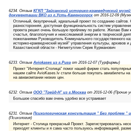
6234. Отзыв
КГКП "Зайсанский историко-краеведческий музей
документации ВКО из г.Усть-Каменогорск
от 2016-12-09 (Муз
Отличный, безупречный, идеальный проект по созданию сайтов. 
разносторонняя, доступная функциональность систем управлени
проекта решил очень большую проблему по работе. Желаю Вам к
счастья, благополучия и неиссякаемой энергии в творческой де
пожеланиями Руководитель Коммунального государственного каз
историко-краеведческий музей" управления культуры, архивов и
Казахстанской области - Нигметуллин Серик Курманович
6233. Отзыв
Aviokases из г.Рига
от 2016-12-07 (Турфирмы)
Проект "Интернет-Столица" помог нашей фирме стать популярным
нашем сайте AvioKases.lv стали больше покупать авиабилеты на
на авиакомпании низких цен.
6232. Отзыв
ООО "Трейд-Н" из г.Москва
от 2016-12-06 (Прочие у
Большое спасибо вам очень удобно все устраивает
6231. Отзыв
Психологическая консультация " Без проблем " и
(Психология)
Интернет - Столица прекрасный Проект. Зарегистрировалась нес
приходят клиенты и я сама часто пользуюсь информацией, разм