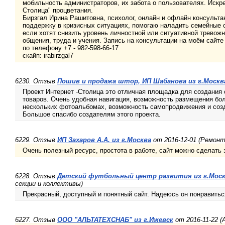
мобильность администраторов, их забота о пользователях. Искр
Столица" процветания.
Бирзгал Ирина Рашитовна, психолог, онлайн и офлайн консульт
поддержку в кризисных ситуациях, помогаю наладить семейные 
если хотят снизить уровень личностной или ситуативной тревож
общения, труда и учения. Запись на консультации на моём сайте 
по телефону +7 - 982-598-66-17
скайп: irabirzgal7
6230. Отзыв
Пошив и продажа штор, ИП Шабанова из г.Москв
Проект Интернет -Столица это отличная площадка для создания 
товаров. Очень удобная навигация, возможность размещения бо
нескольких фотоальбомах, возможность самопродвижения и созда
Большое спасибо создателям этого проекта.
6229. Отзыв
ИП Захаров А.А. из г.Москва
от 2016-12-01 (Ремонт
Очень полезный ресурс, простота в работе, сайт можно сделать 
6228. Отзыв
Детский футбольный центр развития из г.Мос
секции и коллективы)
Прекрасный, доступный и понятный сайт. Надеюсь он понравит
6227. Отзыв
ООО "АЛЬТАТЕХСНАБ" из г.Ижевск
от 2016-11-22 