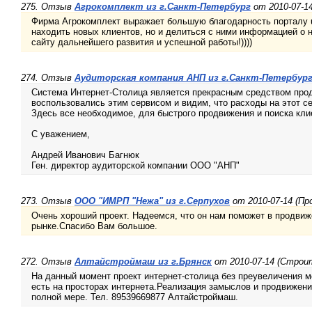
275. Отзыв
Агрокомплект из г.Санкт-Петербург
от 2010-07-14
Фирма Агрокомплект выражает большую благодарность порталу u
находить новых клиентов, но и делиться с ними информацией о 
сайту дальнейшего развития и успешной работы!))))
274. Отзыв
Аудиторская компания АНП из г.Санкт-Петербур
Система Интернет-Столица является прекрасным средством продв
воспользовались этим сервисом и видим, что расходы на этот се
Здесь все необходимое, для быстрого продвижения и поиска кли
С уважением,
Андрей Иванович Багнюк
Ген. директор аудиторской компании ООО "АНП"
273. Отзыв
ООО "ИМРП "Нежа" из г.Серпухов
от 2010-07-14 (П
Очень хороший проект. Надеемся, что он нам поможет в продви
рынке.Спасибо Вам большое.
272. Отзыв
Алтайстроймаш из г.Брянск
от 2010-07-14 (Строи
На данный момент проект интернет-столица без преувеличения м
есть на просторах интернета.Реализация замыслов и продвижени
полной мере. Тел. 89539669877 Алтайстроймаш.