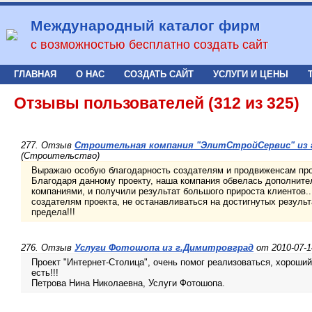
Международный каталог фирм
с возможностью бесплатно создать сайт
ГЛАВНАЯ
О НАС
СОЗДАТЬ САЙТ
УСЛУГИ И ЦЕНЫ
Отзывы пользователей (312 из 325)
277. Отзыв
Строительная компания "ЭлитСтройСервис" из 
(Строительство)
Выражаю особую благодарность создателям и продвиженсам прое
Благодаря данному проекту, наша компания обвелась дополнит
компаниями, и получили результат большого прироста клиентов.
создателям проекта, не останавливаться на достигнутых результ
предела!!!
276. Отзыв
Услуги Фотошопа из г.Димитровград
от 2010-07-1
Проект "Интернет-Столица", очень помог реализоваться, хороший
есть!!!
Петрова Нина Николаевна, Услуги Фотошопа.