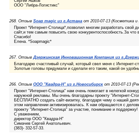
Сергей Яшков
ООО "Либра-Логистикс"
268. Отзыв
Soap magic из г.Астана
от 2010-07-13 (Косметика и
Проект *Интернет-Столица*,позволил многим разработать свой д
сайт,и тем самым повысить свою конкурентоспособность.За что в
Спасибо!
Елена. *Soapmagic*
267. Отзыв
Дзержинская Инновационная Компания из г.Дзерж
Благодарю счастливый случай, который свел меня с Интернет-ст
Золотые головы придумали и сделали его таким, какой он удобн
266. Отзыв
ООО "Квадра-Н" из г.Новосибирск
от 2010-07-13 (Ре
Проект "Интернет-Столица" нам очень помогает в нелегкой конку
наружной рекламы. Мы очень благодарны проекту "Интернет-Сто
БЕСПЛАТНО создать сайт-визитку, благодаря чему о нашей деяте
этом направлении активизировалась. К нам обращаются с дело
проекту "Интернет-Столица" за участие, понимание и поддержку!
С уважением,
директор ООО "Квадра-Н"
Симачев Сергей Анатольевич.
(383)- 332-57-33.