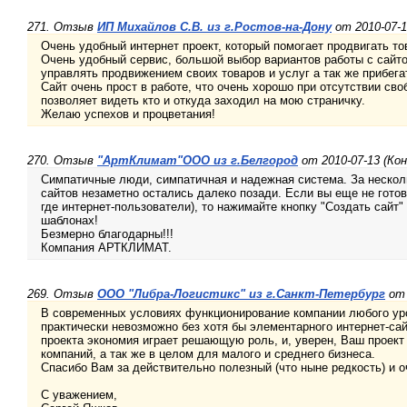
271. Отзыв
ИП Михайлов С.В. из г.Ростов-на-Дону
от 2010-07-1
Очень удобный интернет проект, который помогает продвигать то
Очень удобный сервис, большой выбор вариантов работы с сайт
управлять продвижением своих товаров и услуг а так же прибег
Сайт очень прост в работе, что очень хорошо при отсутствии сво
позволяет видеть кто и откуда заходил на мою страничку.
Желаю успехов и процветания!
270. Отзыв
"АртКлимат"ООО из г.Белгород
от 2010-07-13 (Ко
Симпатичные люди, симпатичная и надежная система. За нескол
сайтов незаметно остались далеко позади. Если вы еще не готовы
где интернет-пользователи), то нажимайте кнопку "Создать сайт"
шаблонах!
Безмерно благодарны!!!
Компания АРТКЛИМАТ.
269. Отзыв
ООО "Либра-Логистикс" из г.Санкт-Петербург
от 
В современных условиях функционирование компании любого ур
практически невозможно без хотя бы элементарного интернет-са
проекта экономия играет решающую роль, и, уверен, Ваш проек
компаний, а так же в целом для малого и среднего бизнеса.
Спасибо Вам за действительно полезный (что ныне редкость) и о
С уважением,