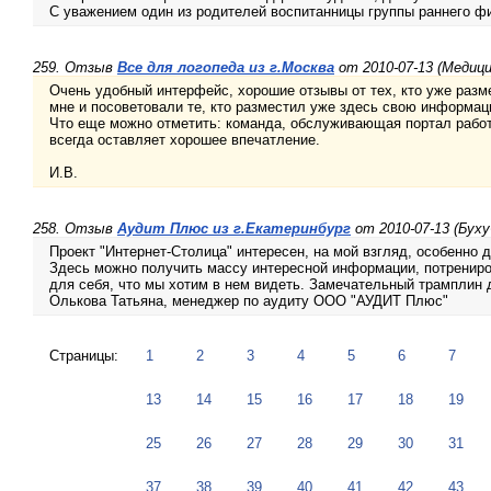
С уважением один из родителей воспитанницы группы раннего фи
259. Отзыв
Все для логопеда из г.Москва
от 2010-07-13 (Медици
Очень удобный интерфейс, хорошие отзывы от тех, кто уже разме
мне и посоветовали те, кто разместил уже здесь свою информац
Что еще можно отметить: команда, обслуживающая портал работа
всегда оставляет хорошее впечатление.
И.В.
258. Отзыв
Аудит Плюс из г.Екатеринбург
от 2010-07-13 (Бух
Проект "Интернет-Столица" интересен, на мой взгляд, особенно
Здесь можно получить массу интересной информации, потрениров
для себя, что мы хотим в нем видеть. Замечательный трампли
Олькова Татьяна, менеджер по аудиту ООО "АУДИТ Плюс"
Страницы:
1
2
3
4
5
6
7
13
14
15
16
17
18
19
25
26
27
28
29
30
31
37
38
39
40
41
42
43