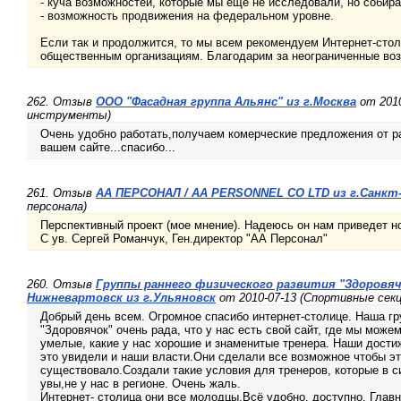
- куча возможностей, которые мы еще не исследовали, но собира
- возможность продвижения на федеральном уровне.
Если так и продолжится, то мы всем рекомендуем Интернет-стол
общественным организациям. Благодарим за неограниченные во
262. Отзыв
ООО "Фасадная группа Альянс" из г.Москва
от 201
инструменты)
Очень удобно работать,получаем комерческие предложения от р
вашем сайте...спасибо...
261. Отзыв
АА ПЕРСОНАЛ / AA PERSONNEL CO LTD из г.Санкт
персонала)
Перспективный проект (мое мнение). Надеюсь он нам приведет н
С ув. Сергей Романчук, Ген.директор "АА Персонал"
260. Отзыв
Группы раннего физического развития "Здоровячо
Нижневартовск из г.Ульяновск
от 2010-07-13 (Спортивные секц
Добрый день всем. Огромное спасибо интернет-столице. Наша гр
"Здоровячок" очень рада, что у нас есть свой сайт, где мы можем
умелые, какие у нас хорошие и знаменитые тренера. Наши дост
это увидели и наши власти.Они сделали все возможное чтобы эт
существовало.Создали такие условия для тренеров, которые в с
увы,не у нас в регионе. Очень жаль.
Интернет- столица они все молодцы.Всё удобно, доступно. Главн