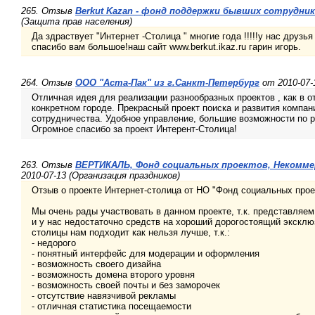
265. Отзыв
Berkut Kazan - фонд поддержки бывших сотрудник
(Защита прав населения)
Да здраствует "Интернет -Столица " многие года !!!!!у нас друзь
спасибо вам большое!наш сайт www.berkut.ikaz.ru гарин игорь.
264. Отзыв
ООО "Аста-Пак" из г.Санкт-Петербург
от 2010-07-
Отличная идея для реализации разнообразных проектов , как в о
конкретном городе. Прекрасный проект поиска и развития компан
сотрудничества. Удобное управление, большие возможности по 
Огромное спасибо за проект Интерент-Столица!
263. Отзыв
ВЕРТИКАЛЬ, Фонд социальных проектов, Некоммер
2010-07-13 (Организация праздников)
Отзыв о проекте Интернет-столица от НО "Фонд социальных прое
Мы очень рады участвовать в данном проекте, т.к. представляе
и у нас недостаточно средств на хороший дорогостоящий эксклю
столицы нам подходит как нельзя лучше, т.к.:
- недорого
- понятный интерфейс для модерации и оформления
- возможность своего дизайна
- возможность домена второго уровня
- возможность своей почты и без заморочек
- отсутствие навязчивой рекламы
- отличная статистика посещаемости