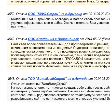
оптовой розничной торговлей зап частей к плитам Рика, Электра
4550. Отзыв
ООО "ЮФО-Строй" из г.Армавир
от 2014-05-22 (
Компания ЮФО-Строй очень благодарна Вам за столь простое и в
удобное оформление моего сайта. Хотим пожелать Вам успехов 
паутине...
4549. Отзыв
ООО Юнидей из г.Новосибирск
от 2014-05-22 (Рек
Сайт стал более привлекательным для производителей: раньше, 
небольшим ассортиментом и невидимый Яндексом, производител
сотрудничества очень нехотя. За последнее время ситуация кар
производители относятся к нам серьезно, сами звонят предлагают
уже работает, высылают новинки с ПРОСЬБОЙ разместить на са
впервые пришли именно с проекта novsk.ru.C многими из них сот
специалистам проекта Интернет-Столица за удобный и многофун
4548. Отзыв
ТОО "ВитаВладСтрой" из г.Актобе
от 2014-05-2
Отзыв от компании "ВитаВладСтрой"
На протяжение многих лет я хотел создать себе сайт, тоесть са
по интернету более удобно работать. Нашел сайт Интернет-Столи
сайт себе, очень рад спасибо огромное за такие услуги бесплат
разрабатывать сайт но если захотеть можно в космос улететь! 