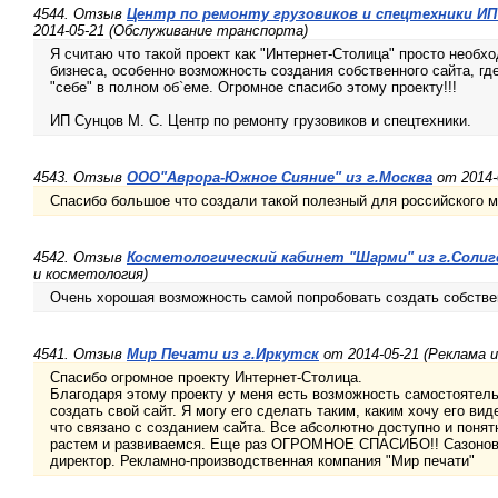
4544. Отзыв
Центр по ремонту грузовиков и спецтехники ИП 
2014-05-21 (Обслуживание транспорта)
Я считаю что такой проект как "Интернет-Столица" просто необх
бизнеса, особенно возможность создания собственного сайта, гд
"себе" в полном об`еме. Огромное спасибо этому проекту!!!
ИП Сунцов М. С. Центр по ремонту грузовиков и спецтехники.
4543. Отзыв
ООО"Аврора-Южное Сияние" из г.Москва
от 2014-
Спасибо большое что создали такой полезный для российского м
4542. Отзыв
Косметологический кабинет "Шарми" из г.Солиг
и косметология)
Очень хорошая возможность самой попробовать создать собствен
4541. Отзыв
Мир Печати из г.Иркутск
от 2014-05-21 (Реклама 
Спасибо огромное проекту Интернет-Столица.
Благодаря этому проекту у меня есть возможность самостоятел
создать свой сайт. Я могу его сделать таким, каким хочу его вид
что связано с созданием сайта. Все абсолютно доступно и понят
растем и развиваемся. Еще раз ОГРОМНОЕ СПАСИБО!! Сазонов
директор. Рекламно-производственная компания "Мир печати"