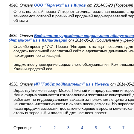
4540. Отзыв
ООО "Термекс" из г.Киров
от 2014-05-20 (Торговля)
Очень полезный проект Интернет столица, реальная помощь в пр
занимаемся оптовой и розничной продажей водонагревателей терм
области
4539. Отзыв
Бюджетное учреждение социального обслуживан
Янтарном" из г.Калининград
от 2014-05-20 (Социальные учрежд
Спасибо проекту "ИС". Проект "Интернет-столица" позволяет дл
создать небольшой бесплатный сайт с адекватным доменным им
нахождения организации).
Бюджетное учреждение социального обслуживания "Комплексный
Калининградской обл.
4538. Отзыв
ИП "ГибСтройКомплект" из г.Ижевск
от 2014-05-
Здраствуйте меня зовут Мохов Николай и я представляю интере
Наша фирма занимается изготовлением жестянных конструкций д
работаем по индивидуальным заказам за приемлемые цены и кро
не хватала интерактивности и охвата посещаемости. Но пораб
наши продажи возросли, достаточно хорошо выросла клиентская 
столь интересный и полезный для нас всех проект.
Страницы:
1
2
3
4
5
6
7