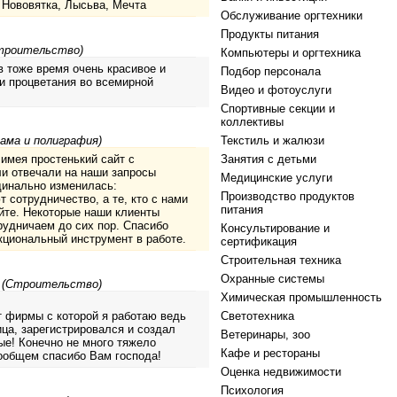
, Нововятка, Лысьва, Мечта
Обслуживание оргтехники
Продукты питания
Строительство)
Компьютеры и оргтехника
 тоже время очень красивое и
Подбор персонала
и процветания во всемирной
Видео и фотоуслуги
Спортивные секции и
коллективы
лама и полиграфия)
Текстиль и жалюзи
имея простенький сайт с
Занятия с детьми
и отвечали на наши запросы
Медицинские услуги
динально изменилась:
Производство продуктов
 сотрудничество, а те, кто с нами
питания
йте. Некоторые наши клиенты
рудничаем до сих пор. Спасибо
Консультирование и
кциональный инструмент в работе.
сертификация
Строительная техника
Охранные системы
2 (Строительство)
Химическая промышленность
йт фирмы с которой я работаю ведь
Светотехника
ца, зарегистрировался и создал
Ветеринары, зоо
ные! Конечно не много тяжело
Кафе и рестораны
Вообщем спасибо Вам господа!
Оценка недвижимости
Психология