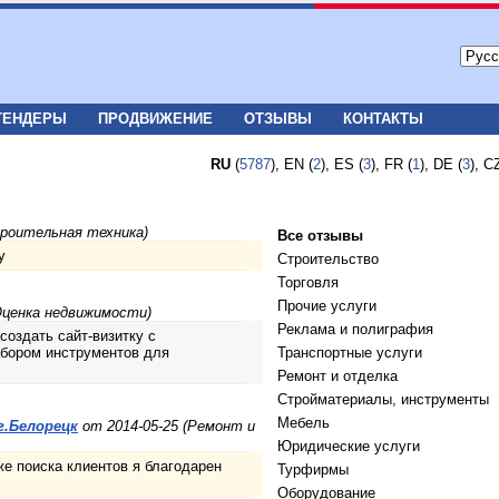
ТЕНДЕРЫ
ПРОДВИЖЕНИЕ
ОТЗЫВЫ
КОНТАКТЫ
RU
(
5787
), EN (
2
), ES (
3
), FR (
1
), DE (
3
), C
троительная техника)
Все отзывы
у
Строительство
Торговля
Прочие услуги
Оценка недвижимости)
Реклама и полиграфия
создать сайт-визитку с
абором инструментов для
Транспортные услуги
Ремонт и отделка
Стройматериалы, инструменты
Мебель
г.Белорецк
от 2014-05-25 (Ремонт и
Юридические услуги
же поиска клиентов я благодарен
Турфирмы
Оборудование