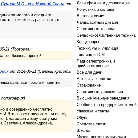
Дезинфекция и дезинсекция
Сунцов М.С. из г.Нижний Тагил
от
Логистика и склады
одим для малого и среднего
Бытовая химия
е есть возможнось рассказать о
Ландшафтный дизайн
Спортивные товары
Сельскохозяйственная техника
Канцтовары
Техникумы и училища
05-21 (Торговля)
Топливо и ГСМ
алого бизнеса проект!
Радиоэлектроника и
приборостроение
орск
от 2014-05-21 (Салоны красоты
Всё для дачи
Аптеки, лекарства
ный сайт, всё просто и понятно.
Страхование
Спортивные учреждения
и полиграфия)
Высшие учебные заведения
Сообщества предпринимателей
ьно и совершенно бесплатно
Упаковка и тенты
еть! Этот проект научит меня всему,
Обувь
но. Благодаря этому сайту мы
а Светлана Александровна,
Средства связи
Школы
Музеи, центры культуры и