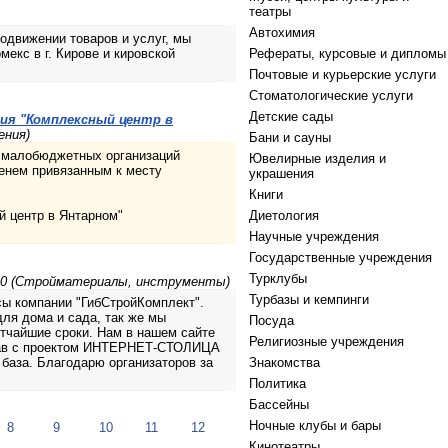
театры
Автохимия
одвижении товаров и услуг, мы
екс в г. Кирове и кировской
Рефераты, курсовые и дипломы
Почтовые и курьерские услуги
Стоматологические услуги
Детские сады
ия "Комплексный центр в
ения)
Бани и сауны
я малобюджетных организаций
Ювелирные изделия и
енем привязанным к месту
украшения
Книги
 центр в Янтарном"
Диетология
Научные учреждения
Государственные учреждения
Турклубы
20 (Стройматериалы, инструменты)
Турбазы и кемпинги
сы компании "ГибСтройКомплект".
ля дома и сада, так же мы
Посуда
тчайшие сроки. Нам в нашем сайте
Религиозные учреждения
отав с проектом ИНТЕРНЕТ-СТОЛИЦА
база. Благодарю организаторов за
Знакомства
Политика
Бассейны
Ночные клубы и бары
8
9
10
11
12
Кинотеатры