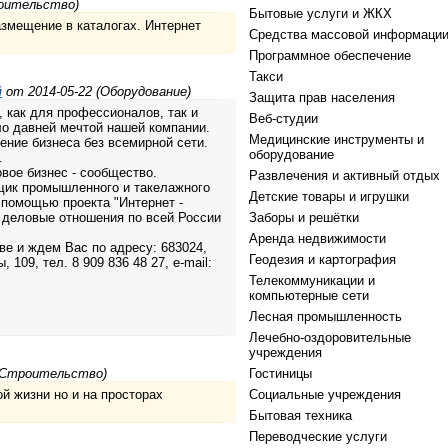
роительство)
Бытовые услуги и ЖКХ
змещение в каталогах. Интернет
Средства массовой информаци
Программное обеспечение
Такси
й
от 2014-05-22 (Оборудование)
Защита прав населения
, как для профессионалов, так и
Веб-студии
ло давней мечтой нашей компании.
Медицинские инструменты и
ние бизнеса без всемирной сети.
оборудование
.
вое бизнес - сообщество.
Развлечения и активный отдых
щик промышленного и такелажного
Детские товары и игрушки
С помощью проекта "Интернет -
 деловые отношения по всей России
Заборы и решётки
Аренда недвижимости
е и ждем Вас по адресу: 683024,
Геодезия и картография
 109, тел. 8 909 836 48 27, e-mail:
Телекоммуникации и
компьютерные сети
Лесная промышленность
Лечебно-оздоровительные
учреждения
(Строительство)
Гостиницы
й жизни но и на просторах
Социальные учреждения
Бытовая техника
Переводческие услуги