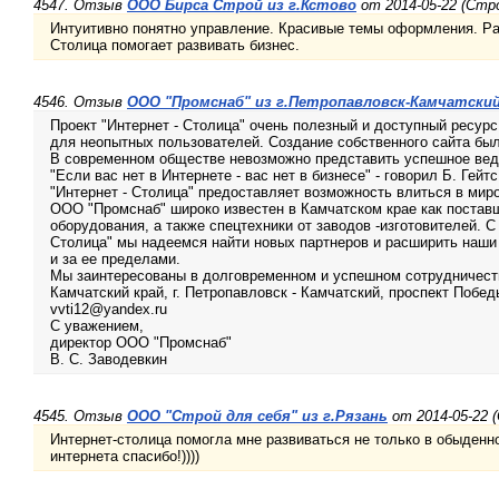
4547. Отзыв
ООО Бирса Строй из г.Кстово
от 2014-05-22 (Ст
Интуитивно понятно управление. Красивые темы оформления. Ра
Столица помогает развивать бизнес.
4546. Отзыв
ООО "Промснаб" из г.Петропавловск-Камчатски
Проект "Интернет - Столица" очень полезный и доступный ресурс
для неопытных пользователей. Создание собственного сайта бы
В современном обществе невозможно представить успешное веде
"Если вас нет в Интернете - вас нет в бизнесе" - говорил Б. Гейтс
"Интернет - Столица" предоставляет возможность влиться в миро
ООО "Промснаб" широко известен в Камчатском крае как постав
оборудования, а также спецтехники от заводов -изготовителей. 
Столица" мы надеемся найти новых партнеров и расширить наши
и за ее пределами.
Мы заинтересованы в долговременном и успешном сотрудничеств
Камчатский край, г. Петропавловск - Камчатский, проспект Победы,
vvti12@yandex.ru
С уважением,
директор ООО "Промснаб"
В. С. Заводевкин
4545. Отзыв
ООО "Строй для себя" из г.Рязань
от 2014-05-22 
Интернет-столица помогла мне развиваться не только в обыденно
интернета спасибо!))))