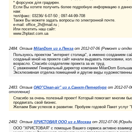
* форсунок для градирен.
Если Вы хотите получить более подробную информацию о данной
нам:
тел/факс: 03236/ 6-07-50 ; 097-44-99-708
Также Вы можете задать вопросы по электронной почте.
e-mail: office_2h@mail.ru ;
Или посетить наш сайт:
www.2hplast.com.ua
2484. Отзыв
MilanDom из г.Пенза
от 2012-07-06 (Ремонт и отдел
Пользуюсь проектом "интернет столица", а именно созданием сайт
созданый мной на проекте сайт начали выдавать поисковики, ко
возрасло. Спасибо создателям проекта за их труд.
С уважением! Генеральный директор компании MilanDom Большак
Эксклюзивная отделка помещений и другие виды художественны
2483. Отзыв
ОАО"Clean-аir" из г.Санкт-Петербург
от 2012-07-0
отопление)
Спасибо за очень полезный проект! Который помогает многим быс
продвигать свой бизнес.
Желаем Вам успехов в развитии. Пробуем годовой Пакет услуг "
2482. Отзыв
ХРИСТОВАЯ ООО из г.Москва
от 2012-07-06 (Юриди
ООО "ХРИСТОВАЯ" с помощью Вашего сервиса активно взаимоде