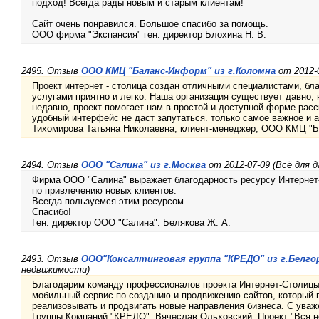
подход! Всегда рады новым и старым клиентам!
Сайт очень понравился. Большое спасибо за помощь.
ООО фирма "Экспансия" ген. директор Блохина Н. В.
2495. Отзыв
ООО КМЦ "Баланс-Информ" из г.Коломна
от 2012-0
Проект интернет - столица создан отличными специалистами, бл
услугами приятно и легко. Наша организация существует давно,
недавно, проект помогает нам в простой и доступной форме рас
удобный интерфейс не даст запутаться. только самое важное и а
Тихомирова Татьяна Николаевна, клиент-менеджер, ООО КМЦ "
2494. Отзыв
ООО "Салина" из г.Москва
от 2012-07-09 (Всё для д
Фирма ООО "Салина" выражает благодарность ресурсу Интернет-
по привлечению новых клиентов.
Всегда пользуемся этим ресурсом.
Спасибо!
Ген. директор ООО "Салина": Белякова Ж. А.
2493. Отзыв
ООО"Консалтинговая группа "КРЕДО" из г.Белго
недвижимости)
Благодарим команду профессионалов проекта Интернет-Столиц
мобильный сервис по созданию и продвижению сайтов, который п
реализовывать и продвигать новые направления бизнеса. С уваж
Группы Компаний "КРЕДО", Вячеслав Ольховский. Проект "Вся 