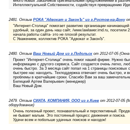
много новых Заказчиков оригинальными предложениями в разли
Интеллектуальной Собственности, содействуя превращению Иде
2481. Отзыв
РОКА "Адвокат и ЗаконЪ" из г.Ростов-на-Дону
от
"Интернет-Столица" помогает развитию организации начинающей
удобный, за один день наш сайт, /www.lawlawer.irnd.ru, посетили
начала работы сайта- это не плохой результат.
С Уважением, коллектив РОКА "Адвокат и ЗаконЪ".
2480. Отзыв
Ваш Новый Дом из г.Подольск
от 2012-07-05 (Окна 
Проект "Интернет-Столица" очень помог нашей фирме. Нужно бы
информацию с другого сервиса. Сайт создается очень легко, 
очень быстро. За 3 месяца сайт попал на 1 страницы поисковых
быстрее нас находить. Техподдержка отвечает очень быстро, и 
проблемы в кратчайшие сроки. Спасибо Вам за ваш замечательны
Билецкий Артем Валерьевич (менеджер)
Ваш Новый Дом.
2479. Отзыв
СИАТА, КОМПАНИЯ, ООО из г.Киев
от 2012-07-05 (
оборудование)
Очень полезный проект, познавательный и перспективный. Продв
не бывает малым. Это постоянный процесс движения и поиска.
Удачи всем и побольше удачных поисков и находок!