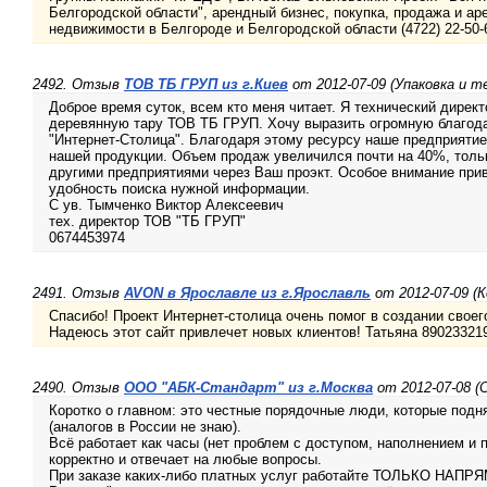
Белгородской области", арендный бизнес, покупка, продажа и а
недвижимости в Белгороде и Белгородской области (4722) 22-50-
2492. Отзыв
ТОВ ТБ ГРУП из г.Киев
от 2012-07-09 (Упаковка и 
Доброе время суток, всем кто меня читает. Я технический дирек
деревянную тару ТОВ ТБ ГРУП. Хочу выразить огромную благода
"Интернет-Столица". Благодаря этому ресурсу наше предприятие
нашей продукции. Объем продаж увеличился почти на 40%, тольк
другими предприятиями через Ваш проэкт. Особое внимание при
удобность поиска нужной информации.
С ув. Тымченко Виктор Алексеевич
тех. директор ТОВ "ТБ ГРУП"
0674453974
2491. Отзыв
AVON в Ярославле из г.Ярославль
от 2012-07-09 (
Спасибо! Проект Интернет-столица очень помог в создании своего
Надеюсь этот сайт привлечет новых клиентов! Татьяна 89023321
2490. Отзыв
ООО "АБК-Стандарт" из г.Москва
от 2012-07-08 
Коротко о главном: это честные порядочные люди, которые подн
(аналогов в России не знаю).
Всё работает как часы (нет проблем с доступом, наполнением и 
корректно и отвечает на любые вопросы.
При заказе каких-либо платных услуг работайте ТОЛЬКО НАПРЯ