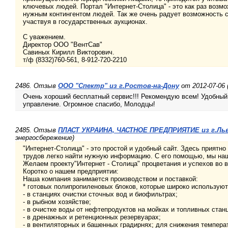
ключевых людей. Портал "Интернет-Столица" - это как раз возм
нужным контингентом людей. Так же очень радует возможность 
участвуя в государственных аукционах.
С уважением.
Директор ООО "ВентСав"
Савиных Кирилл Викторович.
т/ф (8332)760-561, 8-912-720-2210
2486. Отзыв
ООО "Спектр" из г.Ростов-на-Дону
от 2012-07-06
Очень хороший бесплатный сервис!!! Рекомендую всем! Удобный 
управление. Огромное спасибо, Молодцы!
2485. Отзыв
ПЛАСТ УКРАИНА, ЧАСТНОЕ ПРЕДПРИЯТИЕ из г.Ль
энергосбережение)
"Интернет-Столица" - это простой и удобный сайт. Здесь приятно
трудов легко найти нужную информацию. С его помощью, мы наш
Желаем проекту"Интернет - Столица" процветания и успехов во 
Коротко о нашем предприятии:
Наша компания занимается производством и поставкой:
* готовых полипропиленовых блоков, которые широко используют
- в станциях очистки сточных вод и биофильтрах;
- в рыбном хозяйстве;
- в очистке воды от нефтепродуктов на мойках и топливных стан
- в дренажных и ретенционных резервуарах;
- в вентиляторных и башенных градирнях; для снижения темпер