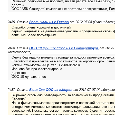
Решение" подкинул мне проблем, но эти ребята всё сами разрули
делать)
ООО "АБК-Стандарт" комплексные поставки электротехники, Ром
2489. Отзыв
Вертикаль из г.Гуково
от 2012-07-08 (Окна и двери
Спасибо, очень хороший и доступный
сервис. надеемся на дальнейшее участие и продвижение своей 
сайт был более популярным
2488. Отзыв
ООО 10 лучших плюс из г.Екатеринбург
от 2012-0
косметология)
Очень благодарна интернет столице за предоставленную возможн
Спасибо!!! Я привлекла не мало клиентов за короткий срок. За
ногтей, стоимость- 990р. тел. +79089199204
Иванова Венера Александровна
директор
ООО 10 лучших плюс
2487. Отзыв
ВентСав ООО из г.Киров
от 2012-07-07 (Кондицион
Выражаю огромную благодарность за возможность продвижения в
Столица".
Наша фирма занимается производством и поставкой вентиляци
внедрением инженерных систем вентиляции, аспирации, отоплен
сооружений. Поскольку сегмент рынка, которому будет интерес
преимущественно юридическими лицами, то приходится учитыва