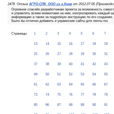
2478. Отзыв
АГРО-СПК, ООО из г.Киев
от 2012-07-05 (Производ
Огромное спасибо разработчикам проекта за возможность самост
и управлять всеми моментами на нем, контролировать каждый ша
информацию а также за подробную инструкцию по его созданию.
Было бы отлично добавить и украинские сайты для ленты rss
Страницы:
1
2
3
4
5
6
7
13
14
15
16
17
18
19
25
26
27
28
29
30
31
37
38
39
40
41
42
43
49
50
51
52
53
54
55
61
62
63
64
65
66
67
73
74
75
76
77
78
79
85
86
87
88
89
90
91