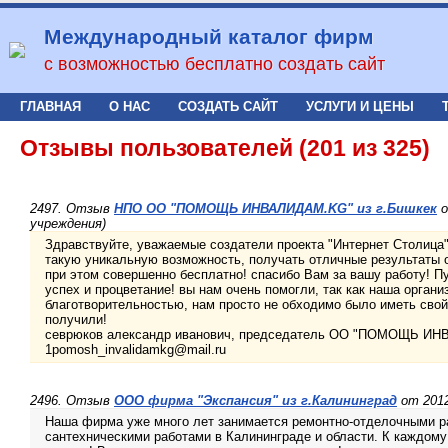
Международный каталог фирм
с возможностью бесплатно создать сайт
ГЛАВНАЯ
О НАС
СОЗДАТЬ САЙТ
УСЛУГИ И ЦЕНЫ
Отзывы пользователей (201 из 325)
2497. Отзыв
НПО ОО "ПОМОЩЬ ИНВАЛИДАМ.KG" из г.Бишкек
о
учреждения)
Здравствуйте, уважаемые создатели проекта "Интернет Столица"
такую уникальную возможность, получать отличные результаты о
при этом совершенно бесплатно! спасибо Вам за вашу работу! Пу
успех и процветание! вы нам очень помогли, так как наша орган
благотворительностью, нам просто не обходимо было иметь свой
получили!
севрюков александр иванович, председатель ОО "ПОМОЩЬ ИНВ
1pomosh_invalidamkg@mail.ru
2496. Отзыв
ООО фирма "Экспансия" из г.Калининград
от 2012
Наша фирма уже много лет занимается ремонтно-отделочными р
сантехническими работами в Калининграде и области. К каждом