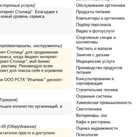
нспортные услуги)
Обслуживание оргтехники
нтернет Столица". Благодаря к
Продукты питания
 новый уровень сервиса.
Компьютеры и оргтехника
Подбор персонала
Видео и фотоуслуги
Спортивные секции и
коллективы
Стройматериалы, инструменты)
Текстиль и жалюзи
рнет-Столица" для продвижения
Занятия с детьми
изнеса, когда бюджет интернет-
рнет-Столице", мой бизнес
Медицинские услуги
в рекламу. Рекомендую всем
Производство продуктов
оект для поиска себя в огромном
питания
Консультирование и
аж ООО РСТК "Италмас" дисконт-
сертификация
Строительная техника
Охранные системы
Торговля)
Химическая промышленность
льшое количество организаций, в
Светотехника
Ветеринары, зоо
Кафе и рестораны
-05 (Оборудование)
Оценка недвижимости
остаточно просто и доступоно
Психология