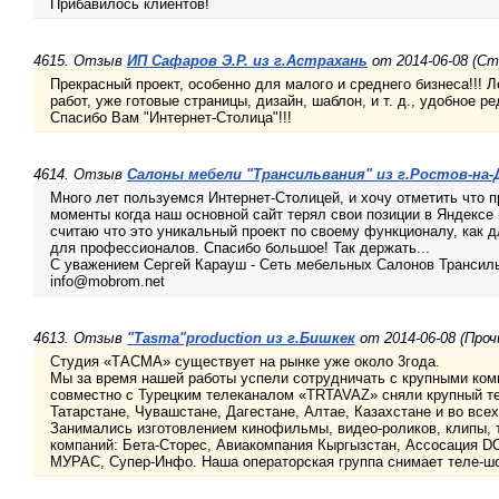
Прибавилось клиентов!
4615. Отзыв
ИП Сафаров Э.Р. из г.Астрахань
от 2014-06-08 (С
Прекрасный проект, особенно для малого и среднего бизнеса!!! Л
работ, уже готовые страницы, дизайн, шаблон, и т. д., удобное р
Спасибо Вам "Интернет-Столица"!!!
4614. Отзыв
Салоны мебели "Трансильвания" из г.Ростов-на-
Много лет пользуемся Интернет-Столицей, и хочу отметить что пр
моменты когда наш основной сайт терял свои позиции в Яндексе 
считаю что это уникальный проект по своему функционалу, как д
для профессионалов. Спасибо большое! Так держать...
С уважением Сергей Карауш - Сеть мебельных Салонов Трансиль
info@mobrom.net
4613. Отзыв
"Тasma"production из г.Бишкек
от 2014-06-08 (Проч
Студия «ТАСМА» существует на рынке уже около 3года.
Мы за время нашей работы успели сотрудничать с крупными ком
совместно с Турецким телеканалом «TRTAVAZ» сняли крупный те
Татарстане, Чувашстане, Дагестане, Алтае, Казахстане и во все
Занимались изготовлением кинофильмы, видео-роликов, клипы,
компаний: Бета-Сторес, Авиакомпания Кыргызстан, Ассосация D
МУРАС, Супер-Инфо. Наша операторская группа снимает теле-шо