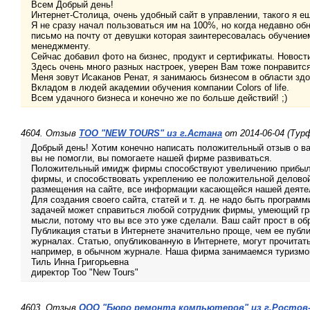
Всем Добрый день!
Интернет-Столица, очень удобный сайт в управлении, такого я е
Я не сразу начал пользоваться им на 100%, но когда недавно о
письмо на почту от девушки которая заинтересовалась обучение
менеджменту.
Сейчас добавил фото на бизнес, продукт и сертификаты. Новости
Здесь очень много разных настроек, уверен Вам тоже понравится
Меня зовут Исаканов Ренат, я занимаюсь бизнесом в области зд
Вкладом в людей академии обучения компании Colors of life.
Всем удачного бизнеса и конечно же по больше действий! ;)
4604. Отзыв
TOO "NEW TOURS" из г.Астана
от 2014-06-04 (Тур
Добрый день! Хотим конечно написать положительный отзыв о в
вы не помогли, вы помогаете нашей фирме развиваться.
Положительный имидж фирмы способствуют увеличению прибыл
фирмы, и способствовать укреплению ее положительной деловой
размещения на сайте, все информации касающейся нашей деяте
Для создания своего сайта, статей и т. д. не надо быть програм
задачей может справиться любой сотрудник фирмы, умеющий гр
мысли, потому что вы все это уже сделали. Ваш сайт прост в об
Публикация статьи в Интернете значительно проще, чем ее публи
журналах. Статью, опубликованную в Интернете, могут прочитат
например, в обычном журнале. Наша фирма занимаемся туризмо
Тиль Инна Григорьевна
директор Тоо "New Tours"
4603. Отзыв
ООО "Бюро ремонта компьютеров" из г.Ростов-