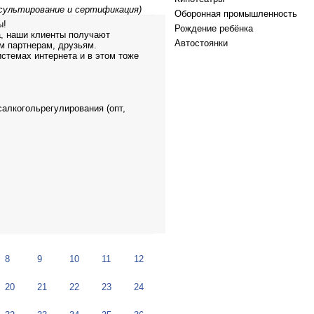
нсультирование и сертификация)
Оборонная промышленность
ы!
Рождение ребёнка
а, наши клиенты получают
Автостоянки
м партнерам, друзьям.
стемах интернета и в этом тоже
салкогольрегулирования (опт,
8
9
10
11
12
20
21
22
23
24