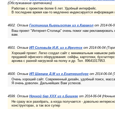
(Обслуживание оргтехники)
Работаю с проектом более 6 лет. Удобный интерфейс.
В последнее время как-то медленно индексируется информация н
4602. Отзыв
Гостиница Кыргызстан из г.Каракол
от 2014-06-0
Ваш проект "Интернет-Столица" очень помог нам рекламировать 
вам.
4601. Отзыв
ИП Соловьёв И.И. из г.Иркутск
от 2014-06-04 (Торг
Хороший проект. Легко создал сайт с минимальным навыком раб
продажей офисного оборудования: сейфы, картотеки, бухгалтер
архива с разной нагрузкой на полку и др. Тел. 89641017953.
4600. Отзыв
ИП Швецов Д.М из г.Екатеринбург
от 2014-06-04 (
Очень хороший сайт. Современный дизайн, удобный поиск, масс
Я очень доволен. Дальнейших Вам успехов.
4599. Отзыв
Ночной бар XXX из г.Бишкек
от 2014-06-04 (Ночные
Не сразу все разобрать, а когда получается - довольно интересн
конструкторах, а так все супер