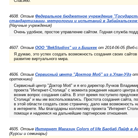
Спасибо.
4608. Отзыв
Федеральное бюджетное учреждение "Государст
стандартизации, метрологии и испытаний в Забайкальском 
(Научные учреждения)
Очень удобное, простое управление сайтом. Годная служба под
4607. Отзыв
ООО "BekStudios" из г.Бишкек
от 2014-06-05 (Веб-
Я думаю, это успех создать возможность создания своих сайтов
развитие виртуального мира.
4606. Отзыв
Сервисный центр "Доктор Моб" из г.Улан-Удэ
от 
оргтехники)
Сервисный центр "Доктор Моб" и я его директор Лучков Владими
проекта "Интернет-Столица" с момента рождения нашего центра 
возник вопрос создания сайта. В этот время поступило предложе
Столица" и мы им воспользовались. Простота создания сайта, 
в этой области создать свою страничку, дало нам возможность н
в интернете. Мы благодарны коллективу проекта "Интернет Стол
помощи и надеемся на дальнейшие партнерские отношения.
4605. Отзыв
Интернет Магазин Colors of life Баобаб Лайф в 
(Курсы и семинары)