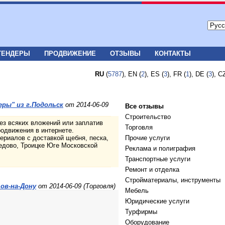
ТЕНДЕРЫ
ПРОДВИЖЕНИЕ
ОТЗЫВЫ
КОНТАКТЫ
RU
(
5787
), EN (
2
), ES (
3
), FR (
1
), DE (
3
), C
ры" из г.Подольск
от 2014-06-09
Все отзывы
Строительство
ез всяких вложений или заплатив
Торговля
одвижения в интернете.
ериалов с доставкой щебня, песка,
Прочие услуги
едово, Троицке Юге Московской
Реклама и полиграфия
Транспортные услуги
Ремонт и отделка
Стройматериалы, инструменты
ов-на-Дону
от 2014-06-09 (Торговля)
Мебель
Юридические услуги
Турфирмы
Оборудование