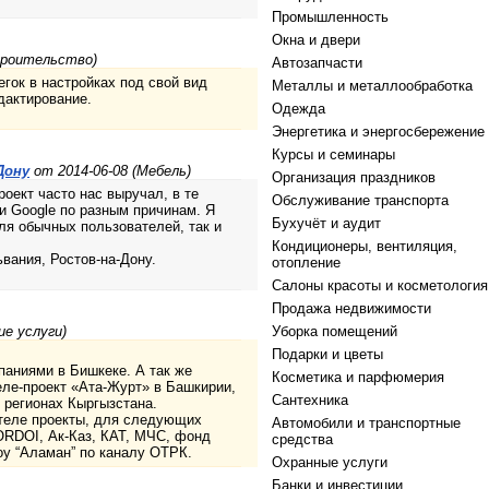
Промышленность
Окна и двери
троительство)
Автозапчасти
егок в настройках под свой вид
Металлы и металлообработка
едактирование.
Одежда
Энергетика и энергосбережение
Курсы и семинары
Дону
от 2014-06-08 (Мебель)
Организация праздников
оект часто нас выручал, в те
Обслуживание транспорта
и Google по разным причинам. Я
Бухучёт и аудит
ля обычных пользователей, так и
Кондиционеры, вентиляция,
вания, Ростов-на-Дону.
отопление
Салоны красоты и косметология
Продажа недвижимости
ие услуги)
Уборка помещений
Подарки и цветы
паниями в Бишкеке. А так же
Косметика и парфюмерия
ле-проект «Ата-Журт» в Башкирии,
Сантехника
х регионах Кыргызстана.
 теле проекты, для следующих
Автомобили и транспортные
ORDOI, Ак-Каз, КАТ, МЧС, фонд
средства
у “Аламан” по каналу ОТРК.
Охранные услуги
Банки и инвестиции