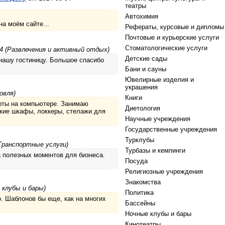
театры
Автохимия
а моём сайте...
Рефераты, курсовые и дипломы
Почтовые и курьерские услуги
Стоматологические услуги
4 (Развлечения и активный отдых)
Детские сады
нашу гостиницу. Большое спасибо
Бани и сауны
Ювелирные изделия и
украшения
овля)
Книги
оты на компьютере. Занимаю
Диетология
ские шкафы, локкеры, стелажи для
Научные учреждения
Государственные учреждения
Турклубы
Транспортные услуги)
Турбазы и кемпинги
а полезных моментов для бизнеса.
Посуда
Религиозные учреждения
Знакомства
 клубы и бары)
Политика
о. Шаблонов бы еще, как на многих
Бассейны
Ночные клубы и бары
Кинотеатры