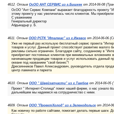
4612. Отзыв
OcOO АНТ СЕРВИС из г.Бишкек
от 2014-06-08 (Тра
ОсОО "Ант Сервис Компани" выражает благодарность проекту "И
этому проекту у нас увеличилась число клиентов. Мы приобрели
С уважением
Генеральный директор
Абдыкадыр у. Б.
4611. Отзыв
ООО РСТК "Италмас" из г.Ижевск
от 2014-06-06 (
Уже не первый раз использую бесплатный сервис проекта "Инте
товаров и услуг. Данный проект способствует развитию малого б
рекламы сильно ограничен. Благодаря сайту, созданному в "Инте
приобретает постоянных клиентов при минимальных вложениях 
начинающим продавцам товаров и услуг использовать данный пр
океане под названием "свой бизнес"!
Дресвянников Павел Александрович, руководитель отдела прод
центр ламината и паркета
4610. Отзыв
ООО " Швейзапчасти" из г.Тамбов
от 2014-06-05 (
Проект " Интернет-Столица" помог нашей фирме, о нас узнало бо
дальнейшем мы надеемся на сотрудничество с ними.
4609. Отзыв
ООО "ПроектХолод" из г.Зеленодольск
от 2014-06
Как новичку по работе сайтами, помогает делать первые шаги. Д