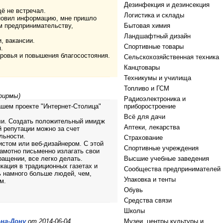
Дезинфекция и дезинсекция
щё не встречал.
Логистика и склады
бновил информацию, мне пришло
м предпринимательству,
Бытовая химия
Ландшафтный дизайн
, вакансии.
Спортивные товары
.
оровья и повышения благосостояния.
Сельскохозяйственная техника
Канцтовары
Техникумы и училища
Топливо и ГСМ
фирмы)
Радиоэлектроника и
ашем проекте "Интернет-Столица"
приборостроение
Всё для дачи
и. Создать положительный имидж
Аптеки, лекарства
 репутации можно за счет
льности.
Страхование
мистом или веб-дизайнером. С этой
Спортивные учреждения
амотно письменно излагать свои
ращении, все легко делать.
Высшие учебные заведения
кация в традиционных газетах и
Сообщества предпринимателей
ь намного больше людей, чем,
Упаковка и тенты
м.
Обувь
Средства связи
Школы
на-Дону
от 2014-06-04
Музеи, центры культуры и