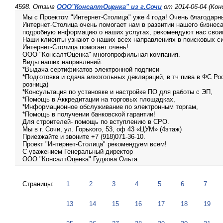
4598. Отзыв
ООО"КонсалтОценка" из г.Сочи
от 2014-06-04 (Ко
Мы с Проектом "Интернет-Столица" уже 4 года! Очень благодарн
Интернет-Столица очень помогает нам в развитии нашего бизнес
подробную информацию о наших услугах, рекомендуют нас свои
Наши клиенты узнают о наших всех направлениях в поисковых си
Интернет-Столица помогает очень!
ООО "КонсалтОценка"-многопрофильная компания.
Виды наших направлений:
*Выдача сертификатов электронной подписи
*Подготовка и сдача алкогольных деклараций, в тч пива в ФС Ро
розница)
*Консультация по установке и настройке ПО для работы с ЭП,
*Помощь в Аккредитации на торговых площадках,
*Информационное обслуживание по электронным торгам,
*Помощь в получении банковской гарантии!
Для строителей- помощь по вступлению в СРО.
Мы в г. Сочи, ул. Горького, 53, оф 43 «ЦУМ» (4этаж)
Приезжайте и звоните +7 (918)071-36-10.
Проект "Интернет-Столица" рекомендуем всем!
С уважением Генеральный директор
ООО "КонсалтОценка" Гудкова Ольга.
Страницы:
1
2
3
4
5
6
7
13
14
15
16
17
18
19