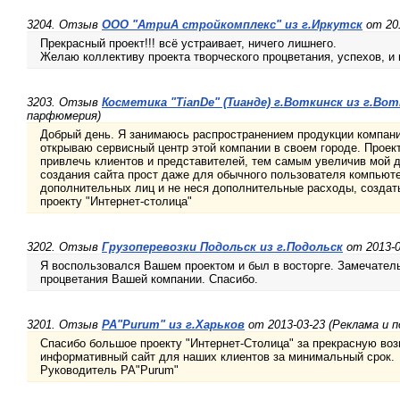
3204. Отзыв
ООО "АтриА стройкомплекс" из г.Иркутск
от 201
Прекрасный проект!!! всё устраивает, ничего лишнего.
Желаю коллективу проекта творческого процветания, успехов, и 
3203. Отзыв
Косметика "TianDe" (Тианде) г.Воткинск из г.Во
парфюмерия)
Добрый день. Я занимаюсь распространением продукции компани
открываю сервисный центр этой компании в своем городе. Проек
привлечь клиентов и представителей, тем самым увеличив мой 
создания сайта прост даже для обычного пользователя компьюте
дополнительных лиц и не неся дополнительные расходы, создать
проекту "Интернет-столица"
3202. Отзыв
Грузоперевозки Подольск из г.Подольск
от 2013-0
Я воспользовался Вашем проектом и был в восторге. Замечате
процветания Вашей компании. Спасибо.
3201. Отзыв
PA"Purum" из г.Харьков
от 2013-03-23 (Реклама и 
Спасибо большое проекту "Интернет-Столица" за прекрасную во
информативный сайт для наших клиентов за минимальный срок.
Руководитель PA"Purum"