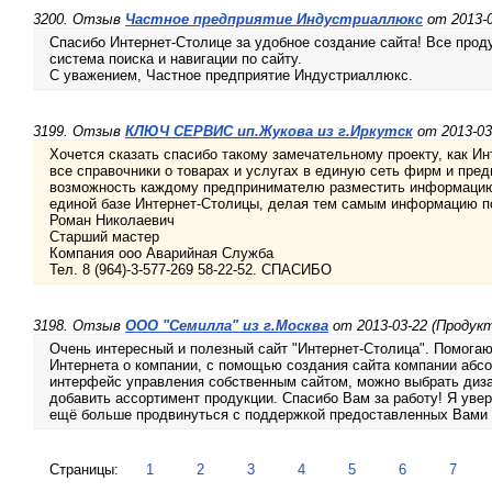
3200. Отзыв
Частное предприятие Индустриаллюкс
от 2013-
Спасибо Интернет-Столице за удобное создание сайта! Все проду
система поиска и навигации по сайту.
С уважением, Частное предприятие Индустриаллюкс.
3199. Отзыв
КЛЮЧ СЕРВИС ип.Жукова из г.Иркутск
от 2013-03
Хочется сказать спасибо такому замечательному проекту, как Ин
все справочники о товарах и услугах в единую сеть фирм и пре
возможность каждому предпринимателю разместить информацию 
единой базе Интернет-Столицы, делая тем самым информацию п
Роман Николаевич
Старший мастер
Компания ооо Аварийная Служба
Тел. 8 (964)-3-577-269 58-22-52. СПАСИБО
3198. Отзыв
ООО "Семилла" из г.Москва
от 2013-03-22 (Продук
Очень интересный и полезный сайт "Интернет-Столица". Помога
Интернета о компании, с помощью создания сайта компании абс
интерфейс управления собственным сайтом, можно выбрать диза
добавить ассортимент продукции. Спасибо Вам за работу! Я уве
ещё больше продвинуться с поддержкой предоставленных Вами 
Страницы:
1
2
3
4
5
6
7