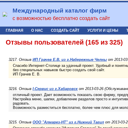
Международный каталог фирм
с возможностью бесплатно создать сайт
ГЛАВНАЯ
О НАС
СОЗДАТЬ САЙТ
УСЛУГИ И ЦЕНЫ
Отзывы пользователей (165 из 325)
3217. Отзыв
ИП Грачев Е.В. из г.Набережные Челны
от 2013-03-
Спасибо Интернет-Столице за удачный проект. Удобный и понятн
без специальных навыков быстро создать свой сайт.
ИП Грачев Е. В.
3216. Отзыв
I-Сервис из г.Хабаровск
от 2013-03-26 (Обслуживан
отличный проект. Дает возможность показать свою фирму, предпр
Настройка меню, шапки, добавление разделов просто и интуитивн
радовать.
Возможность разместиться бесплатно, более чем плюс для мол
3215. Отзыв
ООО "Алмарез-НТ" из г.Нижний Тагил
от 2013-03-