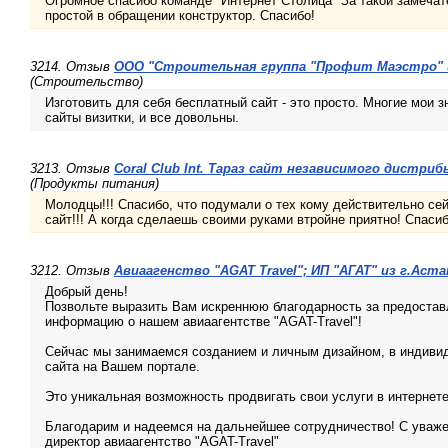
Огромное спасибо команде "Интернет Столица" За такой замеча
простой в обращении конструктор. Спасибо!
3214. Отзыв
ООО "Строительная группа "Профит Маэстро" и
(Строительство)
Изготовить для себя бесплатный сайт - это просто. Многие мои 
сайты визитки, и все довольны.
3213. Отзыв
Coral Club Int. Тараз сайт независимого дистриб
(Продукты питания)
Молодцы!!! Спасибо, что подумали о тех кому действительно се
сайт!!! А когда сделаешь своими руками втройне приятно! Спасибо
3212. Отзыв
Авиаагенство "AGAT Travel"; ИП "АГАТ" из г.Аста
Добрый день!
Позвольте выразить Вам искреннюю благодарность за предоста
информацию о нашем авиаагентстве "AGAT-Travel"!
Сейчас мы занимаемся созданием и личным дизайном, в индиви
сайта на Вашем портале.
Это уникальная возможность продвигать свои услуги в интернете
Благодарим и надеемся на дальнейшее сотрудничество! С уваже
директор авиаагентство "AGAT-Travel"