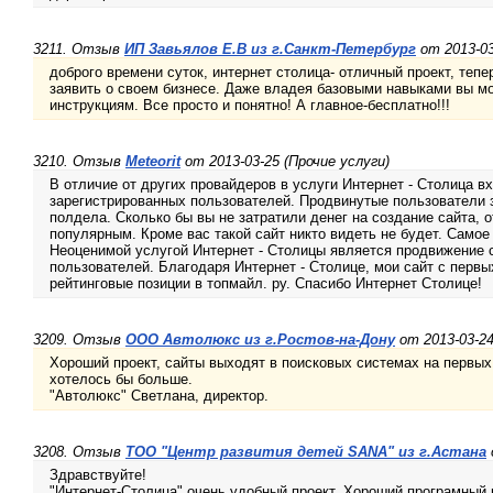
3211. Отзыв
ИП Завьялов Е.В из г.Санкт-Петербург
от 2013-03
доброго времени суток, интернет столица- отличный проект, тепе
заявить о своем бизнесе. Даже владея базовыми навыками вы мо
инструкциям. Все просто и понятно! А главное-бесплатно!!!
3210. Отзыв
Meteorit
от 2013-03-25 (Прочие услуги)
В отличие от других провайдеров в услуги Интернет - Столица в
зарегистрированных пользователей. Продвинутые пользователи з
полдела. Сколько бы вы не затратили денег на создание сайта, о
популярным. Кроме вас такой сайт никто видеть не будет. Самое 
Неоценимой услугой Интернет - Столицы является продвижение с
пользователей. Благодаря Интернет - Столице, мои сайт с первы
рейтинговые позиции в топмайл. ру. Спасибо Интернет Столице!
3209. Отзыв
ООО Автолюкс из г.Ростов-на-Дону
от 2013-03-24
Хороший проект, сайты выходят в поисковых системах на первы
хотелось бы больше.
"Автолюкс" Светлана, директор.
3208. Отзыв
ТОО "Центр развития детей SANA" из г.Астана
Здравствуйте!
"Интернет-Столица" очень удобный проект. Хороший програмный 