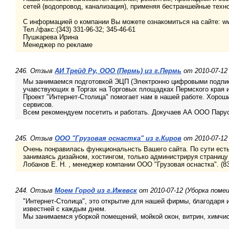
сетей (водопровод, канализация), применяя бестраншейные техн
С информацией о компании Вы можете ознакомиться на сайте: ww
Тел./факс:(343) 331-96-32; 345-46-61
Пушкарева Ирина
Менеджер по рекламе
246. Отзыв
АИ Трейд Ру, ООО (Пермь) из г.Пермь
от 2010-07-12
Мы занимаемся подготовкой ЭЦП (Электронно цифровыми подпис
учавствующих в Торгах на Торговых площадках Пермского края и
Проект "Интернет-Столица" помогает нам в нашей работе. Хорош
сервисов.
Всем рекомендуем посетить и работать. Докучаев АА ООО Парус
245. Отзыв
ООО "Грузовая оснастка" из г.Киров
от 2010-07-12
Очень понравилась функциональнсть Вашего сайта. По сути есть
занимаясь дизайном, хостингом, только администрируя страниц
Лобанов Е. Н. , менеджер компании ООО "Грузовая оснастка". (83
244. Отзыв
Моем Город из г.Ижевск
от 2010-07-12 (Уборка поме
"Интернет-Столица", это открытие для нашей фирмы, благодаря 
известней с каждым днем.
Мы занимаемся уборкой помещений, мойкой окон, витрин, химчист