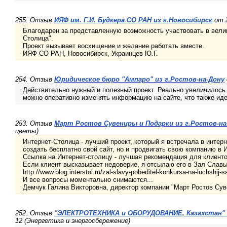
255. Отзыв
ИЯФ им. Г.И. Будкера СО РАН из г.Новосибирск
от 2
Благодарен за представленную возможность участвовать в вели
Столица".
Проект вызывает восхищение и желание работать вместе.
ИЯФ СО РАН, Новосибирск, Украинцев Ю.Г.
254. Отзыв
Юридическое бюро "Ампаро" из г.Ростов-на-Дону
Действительно нужный и полезный проект. Реально увеличилось
можно оперативно изменять информацию на сайте, что также иде
253. Отзыв
Март Ростов Сувениры и Подарки из г.Ростов-на
цветы)
Интернет-Столица - лучший проект, который я встречала в интерн
создать бесплатно свой сайт, но и продвигать свою компанию в 
Ссылка на Интернет-столицу - лучшая рекомендация для клиенто
Если клиент высказывает недоверие, я отсылаю его в Зал Слав
http://www.blog.interstol.ru/zal-slavy-pobeditel-konkursa-na-luchshij-s
И все вопросы моментально снимаются...
Демчук Галина Викторовна, директор компании "Март Ростов Сув
252. Отзыв
"ЭЛЕКТРОТЕХНИКА и ОБОРУДОВАНИЕ, Казахстан" и
12 (Энергетика и энергосбережение)