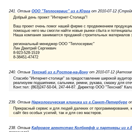
241. Отзыв
ООО "Теплосервис" из г.Юрга
от 2010-07-12 (Стро
Добрый день проект "Интернет-Столица"!
Ваш проект очень помог нашей фирме с продвижением продукции
помощью него мы смогли найти новые рынки сбыта и потенциаль
Наша компания занимается продажей строительных материалов 
региональный менеджер ООО "Теплосервис"
Лин Дмитрий Сергеевич
8-923-528-1519
8-38451-47472
240. Отзыв
Техснаб из г.Ростов-на-Дону
от 2010-07-12 (Автоза
Спасибо "Интернет-столице" за предоставление широкой аудит
реализуем подшипники, сальники, ремни, рукава, смазку для оте
Конт.тел: (863)247-50-04, 247-44-87. Директор ООО "Техснаб" Кал
239. Отзыв
Наркологическая клиника из г.Санкт-Петербург
от
Прекрасный сервис и для людей далеких от программирования, к
сайт без особых усилий, так и для сео мастеров.
238. Отзыв
Кадровое агентство Колбнефф и партнеры из г.