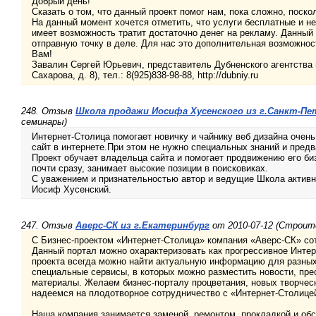
Добрый день!
Сказать о том, что данный проект помог нам, пока сложно, поск
На данный момент хочется отметить, что услуги бесплатные и не
имеет возможность тратит достаточно денег на рекламу. Данный 
отправную точку в деле. Для нас это дополнительная возможност
Вам!
Завалин Сергей Юрьевич, представитель Дубненского агентства н
Сахарова, д. 8), тел.: 8(925)838-98-88, http://dubniy.ru
248. Отзыв
Школа продажи Иосифа Хусенского из г.Санкт-Пе
семинары)
Интернет-Столица помогает новичку и чайнику веб дизайна очень
сайт в интернете.При этом не нужно специальных знаний и предв
Проект обучает владельца сайта и помогает продвижению его би
почти сразу, занимает высокие позиции в поисковиках.
С уважением и признательностью автор и ведущие Школа актив
Иосиф Хусенский.
247. Отзыв
Аверс-СК из г.Екатеринбург
от 2010-07-12 (Строит
С Бизнес-проектом «Интернет-Столица» компания «Аверс-СК» со
Данный портал можно охарактеризовать как прогрессивное Инте
проекта всегда можно найти актуальную информацию для разных
специальные сервисы, в которых можно разместить новости, пре
материалы. Желаем бизнес-порталу процветания, новых творческ
надеемся на плодотворное сотрудничество с «Интернет-Столице
Наша компания занимается заменой, ремонтом, прокладкой и о