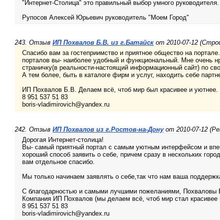
"Интернет-Столица" это правильный выбор умного руководителя.
Рупосов Алексей Юрьевич руководитель "Моем Город"
243. Отзыв
ИП Похвалов Б.В. из г.Батайск
от 2010-07-12 (Стр
Спасибо вам за гостеприимство и приятное общество на портале
порталов вы- наиболее удобный и функциональный. Мне очень н
страничку(в реальности-настоящий информационный сайт) по свое
А тем более, быть в каталоге фирм и услуг, находить себе партн
ИП Похвалов Б.В. Делаем всё, чтоб мир был красивее и уютнее.
8 951 537 51 83
boris-vladimirovich@yandex.ru
242. Отзыв
ИП Похвалов из г.Ростов-на-Дону
от 2010-07-12 (Р
Дорогая Интернет-столица!
Вы- самый приятный портал с самым уютным интерфейсом и вп
хороший способ заявить о себе, причем сразу в нескольких горо
вам отдельное спасибо.
Мы только начинаем заявлять о себе,так что нам ваша поддержка
С благодарностью и самыми лучшими пожеланиями, Похваловы 
Компания ИП Похвалов (мы делаем всё, чтоб мир стал красивее 
8 951 537 51 83
boris-vladimirovich@yandex.ru