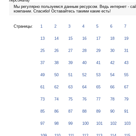
персонала)
Мы регулярно пользуемся данным ресурсом. Ведь интернет - сай
компании. Спасибо! Оставайтесь такими какие есть!
Страницы:
1
2
3
4
5
6
7
13
14
15
16
17
18
19
25
26
27
28
29
30
31
37
38
39
40
41
42
43
49
50
51
52
53
54
55
61
62
63
64
65
66
67
73
74
75
76
77
78
79
85
86
87
88
89
90
91
97
98
99
100
101
102
103
109
110
111
112
113
114
115