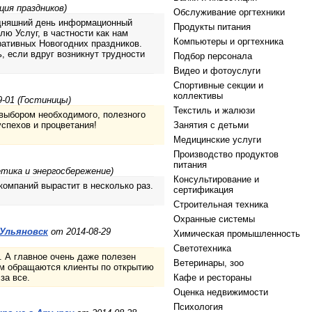
ция праздников)
Обслуживание оргтехники
одняшний день информационный
Продукты питания
ю Услуг, в частности как нам
Компьютеры и оргтехника
ративных Новогодних праздников.
ь, если вдруг возникнут трудности
Подбор персонала
Видео и фотоуслуги
Спортивные секции и
коллективы
-01 (Гостиницы)
Текстиль и жалюзи
ыбором необходимого, полезного
спехов и процветания!
Занятия с детьми
Медицинские услуги
Производство продуктов
питания
етика и энергосбережение)
Консультирование и
компаний вырастит в несколько раз.
сертификация
Строительная техника
Охранные системы
.Ульяновск
от 2014-08-29
Химическая промышленность
Светотехника
. А главное очень даже полезен
Ветеринары, зоо
ам обращаются клиенты по открытию
за все.
Кафе и рестораны
Оценка недвижимости
Психология