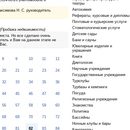
театры
Автохимия
аксимова Н. С. руководитель
Рефераты, курсовые и дипломы
Почтовые и курьерские услуги
Стоматологические услуги
 (Продажа недвижимости)
Детские сады
миста. Но все сделано очень
тель и Вам на данном этапе не
Бани и сауны
Вас.
Ювелирные изделия и
украшения
Книги
8
9
10
11
12
Диетология
Научные учреждения
20
21
22
23
24
Государственные учреждения
Турклубы
32
33
34
35
36
Турбазы и кемпинги
Посуда
44
45
46
47
48
Религиозные учреждения
56
57
58
59
60
Знакомства
Политика
68
69
70
71
72
Бассейны
Ночные клубы и бары
80
81
82
83
84
Кинотеатры