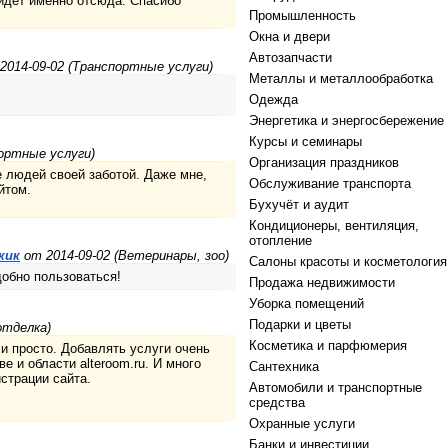
идет именно отсюда. Спасибо
Промышленность
Окна и двери
Автозапчасти
2014-09-02 (Транспортные услуги)
Металлы и металлообработка
Одежда
Энергетика и энергосбережение
Курсы и семинары
ортные услуги)
Организация праздников
е людей своей заботой. Даже мне,
Обслуживание транспорта
йтом.
Бухучёт и аудит
Кондиционеры, вентиляция,
отопление
жик
от 2014-09-02 (Ветеринары, зоо)
Салоны красоты и косметология
добно пользоваться!
Продажа недвижимости
Уборка помещений
Подарки и цветы
отделка)
Косметика и парфюмерия
и просто. Добавлять услуги очень
е и области alteroom.ru. И много
Сантехника
страции сайта.
Автомобили и транспортные
средства
Охранные услуги
Банки и инвестиции