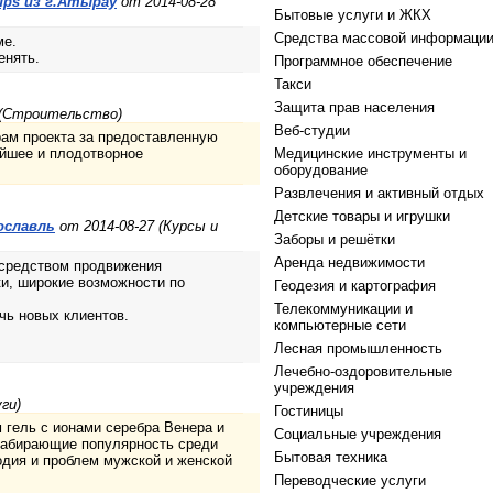
ps из г.Атырау
от 2014-08-28
Бытовые услуги и ЖКХ
Средства массовой информаци
ме.
енять.
Программное обеспечение
Такси
Защита прав населения
 (Строительство)
Веб-студии
рам проекта за предоставленную
ейшее и плодотворное
Медицинские инструменты и
оборудование
Развлечения и активный отдых
Детские товары и игрушки
ославль
от 2014-08-27 (Курсы и
Заборы и решётки
Аренда недвижимости
 средством продвижения
ки, широкие возможности по
Геодезия и картография
Телекоммуникации и
чь новых клиентов.
компьютерные сети
Лесная промышленность
Лечебно-оздоровительные
учреждения
ги)
Гостиницы
 гель с ионами серебра Венера и
Социальные учреждения
набирающие популярность среди
Бытовая техника
одия и проблем мужской и женской
Переводческие услуги