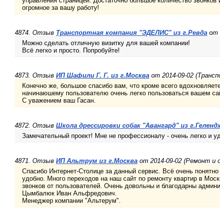
управления страницей. Достаточно большое количество звонков 
огромное за вашу работу!
4874. Отзыв
Транспортная компания "ЭДЕЛИС" из г.Ревда
от 
Можно сделать отличную визитку для вашей компании!
Всё легко и просто. Попробуйте!
4873. Отзыв
ИП Шафили Г. Г. из г.Москва
от 2014-09-02 (Трансп
Конечно же, большое спасибо вам, что кроме всего вдохновляет
начинаюшему пользователю очень легко пользоваться вашем са
С уважением ваш Гасан.
4872. Отзыв
Школа дрессировки собак "Авангард" из г.Геленд
Замечательный проект! Мне не профессионалу - очень легко и у
4871. Отзыв
ИП Альтрум из г.Москва
от 2014-09-02 (Ремонт и 
Спасибо Интернет-Столице за данный сервис. Всё очень понятно 
удобно. Много переходов на наш сайт по ремонту квартир в Москв
звонков от пользователей. Очень довольны и благодарны админи
Цымбалюк Иван Альфредович.
Менеджер компании "Альтерум".