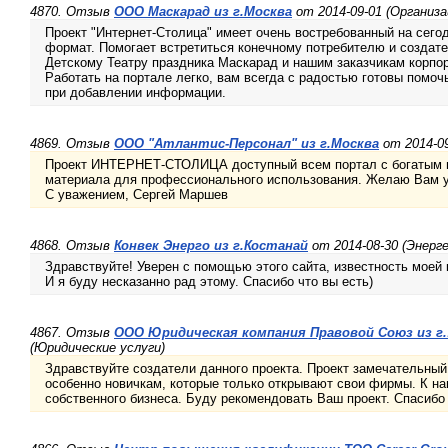
4870. Отзыв
ООО Маскарад из г.Москва
от 2014-09-01 (Организа
Проект "Интернет-Столица" имеет очень востребованный на сег
формат. Помогает встретиться конечному потребителю и создател
Детскому Театру праздника Маскарад и нашим заказчикам корпо
Работать на портале легко, вам всегда с радостью готовы помоч
при добавлении информации.
4869. Отзыв
ООО "Атлантис-Персонал" из г.Москва
от 2014-09
Проект ИНТЕРНЕТ-СТОЛИЦА доступный всем портал с богатым в
материала для профессионального использования. Желаю Вам у
С уважением, Сергей Маршев
4868. Отзыв
Конвек Энерго из г.Костанай
от 2014-08-30 (Энерг
Здравствуйте! Уверен с помощью этого сайта, известность моей 
И я буду несказанно рад этому. Спасибо что вы есть)
4867. Отзыв
ООО Юридическая компания Правовой Союз из г
(Юридические услуги)
Здравствуйте создатели данного проекта. Проект замечательный
особенно новичкам, которые только открывают свои фирмы. К н
собственного бизнеса. Буду рекомендовать Ваш проект. Спасибо 