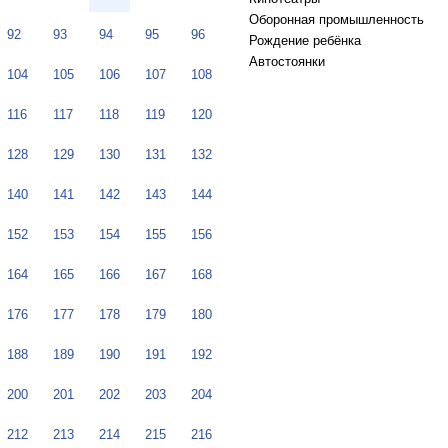
Оборонная промышленность
92
93
94
95
96
Рождение ребёнка
Автостоянки
104
105
106
107
108
116
117
118
119
120
128
129
130
131
132
140
141
142
143
144
152
153
154
155
156
164
165
166
167
168
176
177
178
179
180
188
189
190
191
192
200
201
202
203
204
212
213
214
215
216