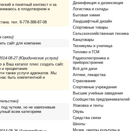
Дезинфекция и дезинсекция
егкий и понятный контекст и за
омневаюсь в плодотворном и
Логистика и склады
Бытовая химия
Ландшафтный дизайн
тана. тел. 8-778-388-87-08
Спортивные товары
Сельскохозяйственная техника
 связи)
Канцтовары
ить сайт для компании.
Техникумы и училища
Топливо и ГСМ
014-08-27 (Юридические услуги)
Радиоэлектроника и
приборостроение
 в Ваш каталог плюс создать сайт.
 и процветания.
Всё для дачи
ги также услуги адвокатов. Мы
Аптеки, лекарства
 нас быть компетентной и
Страхование
Спортивные учреждения
Высшие учебные заведения
Сообщества предпринимателей
тельство)
Упаковка и тенты
и под чутким, но не навязчивым
упный всем категориям
Обувь
Средства связи
Школы
Музеи, центры культуры и
014-08-26 (Автомобили и