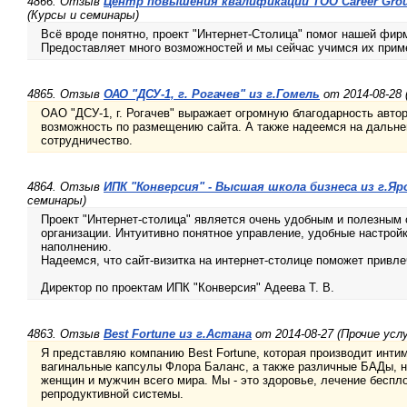
4866. Отзыв
Центр повышения квалификации ТОО Career Grou
(Курсы и семинары)
Всё вроде понятно, проект "Интернет-Столица" помог нашей фир
Предоставляет много возможностей и мы сейчас учимся их прим
4865. Отзыв
ОАО "ДСУ-1, г. Рогачев" из г.Гомель
от 2014-08-28
ОАО "ДСУ-1, г. Рогачев" выражает огромную благодарность авто
возможность по размещению сайта. А также надеемся на дальн
сотрудничество.
4864. Отзыв
ИПК "Конверсия" - Высшая школа бизнеса из г.Яр
семинары)
Проект "Интернет-столица" является очень удобным и полезным
организации. Интуитивно понятное управление, удобные настрой
наполнению.
Надеемся, что сайт-визитка на интернет-столице поможет привле
Директор по проектам ИПК "Конверсия" Адеева Т. В.
4863. Отзыв
Best Fortune из г.Астана
от 2014-08-27 (Прочие услу
Я представляю компанию Best Fortune, которая производит интим
вагинальные капсулы Флора Баланс, а также различные БАДы, 
женщин и мужчин всего мира. Мы - это здоровье, лечение беспл
репродуктивной системы.