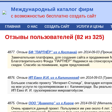
Международный каталог фирм
с возможностью бесплатно создать сайт
ГЛАВНАЯ
О НАС
СОЗДАТЬ САЙТ
УСЛУГИ И ЦЕНЫ
Отзывы пользователей (82 из 325)
4877. Отзыв
БФ "ПАРТНЁР" из г.Костанай
от 2014-09-03 (Прочие
Замечательная платформа, для создания сайта и продвижения 
Благотворительного Фонда "ПАРТНЁР" Надеемся на спонсорску
скидки. Спасибо за понимание, ждем предложений.
4876. Отзыв
ИП Евко И.И. из г.Калининград
от 2014-09-03 (Тран
Большое спасибо проекту "Интернет-Столица", благодаря которо
на мои услуги по грузоперевозкам в г. Калининграде. Вы реально
ИП Евко И. И. грузоперевозки микроавтобусом.
4875. Отзыв
ООО "Диаметр" из г.Киров
от 2014-09-02 (Металл
Очень нравится данный проект. Пользуемся им уже около 4 лет.