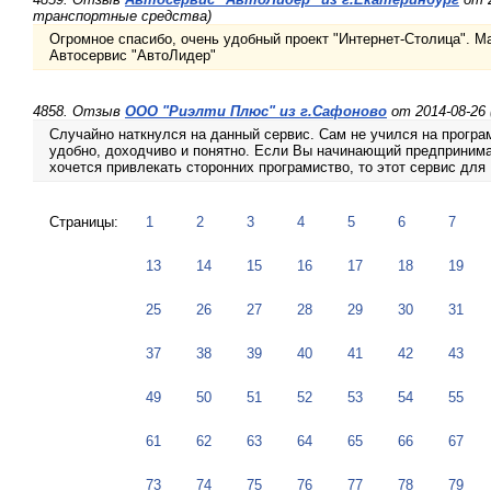
транспортные средства)
Огромное спасибо, очень удобный проект "Интернет-Столица". М
Автосервис "АвтоЛидер"
4858. Отзыв
ООО "Риэлти Плюс" из г.Сафоново
от 2014-08-26
Случайно наткнулся на данный сервис. Сам не учился на програ
удобно, доходчиво и понятно. Если Вы начинающий предпринима
хочется привлекать сторонних програмиство, то этот сервис для 
Страницы:
1
2
3
4
5
6
7
13
14
15
16
17
18
19
25
26
27
28
29
30
31
37
38
39
40
41
42
43
49
50
51
52
53
54
55
61
62
63
64
65
66
67
73
74
75
76
77
78
79