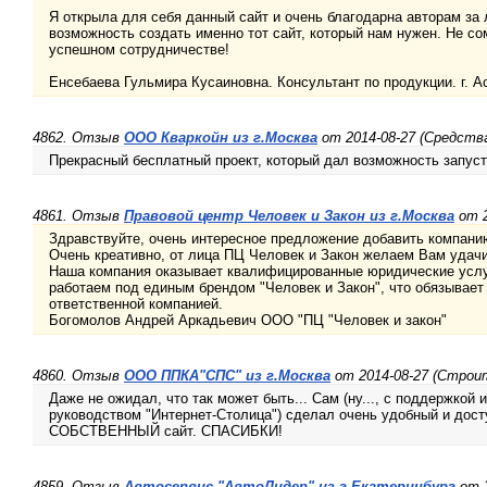
Я открыла для себя данный сайт и очень благодарна авторам за л
возможность создать именно тот сайт, который нам нужен. Не с
успешном сотрудничестве!
Енсебаева Гульмира Кусаиновна. Консультант по продукции. г. Ас
4862. Отзыв
ООО Кваркойн из г.Москва
от 2014-08-27 (Средства
Прекрасный бесплатный проект, который дал возможность запуст
4861. Отзыв
Правовой центр Человек и Закон из г.Москва
от 2
Здравствуйте, очень интересное предложение добавить компанию
Очень креативно, от лица ПЦ Человек и Закон желаем Вам удачи
Наша компания оказывает квалифицированные юридические услу
работаем под единым брендом "Человек и Закон", что обязывает
ответственной компанией.
Богомолов Андрей Аркадьевич ООО "ПЦ "Человек и закон"
4860. Отзыв
ООО ППКА"СПС" из г.Москва
от 2014-08-27 (Строи
Даже не ожидал, что так может быть... Сам (ну..., с поддержкой 
руководством "Интернет-Столица") сделал очень удобный и дост
СОБСТВЕННЫЙ сайт. СПАСИБКИ!
4859. Отзыв
Автосервис "АвтоЛидер" из г.Екатеринбург
от 2