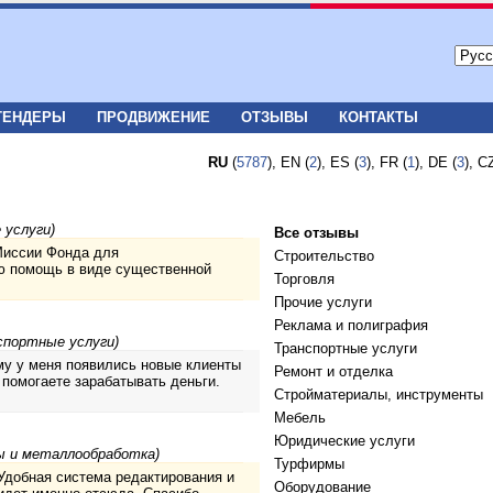
ТЕНДЕРЫ
ПРОДВИЖЕНИЕ
ОТЗЫВЫ
КОНТАКТЫ
RU
(
5787
), EN (
2
), ES (
3
), FR (
1
), DE (
3
), C
 услуги)
Все отзывы
Миссии Фонда для
Строительство
ю помощь в виде существенной
Торговля
Прочие услуги
Реклама и полиграфия
спортные услуги)
Транспортные услуги
му у меня появились новые клиенты
Ремонт и отделка
 помогаете зарабатывать деньги.
Стройматериалы, инструменты
Мебель
Юридические услуги
ы и металлообработка)
Турфирмы
 Удобная система редактирования и
Оборудование