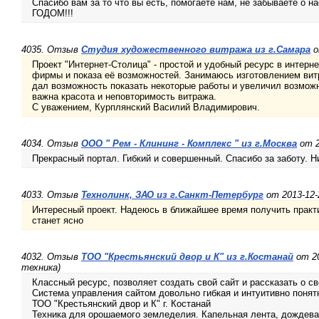
Спасибо вам за то что вы есть, помогаете нам, не забывает
ГОДОМ!!!
4035. Отзыв
Студия художественного витража из г.Самара
о
Проект "Интернет-Столица" - простой и удобный ресурс в интерн
фирмы и показа её возможностей. Занимаюсь изготовлением вит
дал возможность показать некоторые работы и увеличил возмож
важна красота и неповторимость витража.
С уважением, Курплянский Василий Владимирович.
4034. Отзыв
ООО " Рем - Клининг - Комплекс " из г.Москва
от 2
Прекрасный портал. Гибкий и совершенный. Спасибо за заботу. Н
4033. Отзыв
Технолинк, ЗАО из г.Санкт-Петербург
от 2013-12
Интересный проект. Надеюсь в ближайшее время получить практ
станет ясно
4032. Отзыв
ТОО "Крестьянский двор и К" из г.Костанай
от 20
техника)
Классный ресурс, позволяет создать свой сайт и рассказать о с
Система управления сайтом довольно гибкая и интуитивно понят
ТОО "Крестьянский двор и К" г. Костанай
Техника для орошаемого земледелия. Капельная лента, дождев