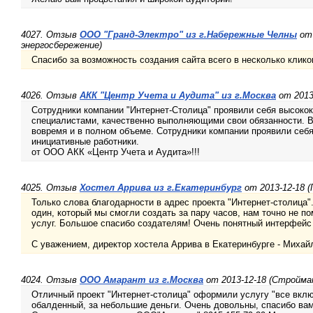
4027. Отзыв
ООО "Гранд-Электро" из г.Набережные Челны
от 
энергосбережение)
Спасибо за возможность создания сайта всего в несколько клико
4026. Отзыв
АКК "Центр Учета и Аудита" из г.Москва
от 2013
Сотрудники компании "Интернет-Столица" проявили себя высок
специалистами, качественно выполняющими свои обязанности. В
вовремя и в полном объеме. Сотрудники компании проявили себя
инициативные работники.
от ООО АКК «Центр Учета и Аудита»!!!
4025. Отзыв
Хостел Аррива из г.Екатеринбург
от 2013-12-18 
Только слова благодарности в адрес проекта "Интернет-столица".
один, который мы смогли создать за пару часов, нам точно не 
услуг. Большое спасибо создателям! Очень понятный интерфейс
С уважением, директор хостела Аррива в Екатеринбурге - Миха
4024. Отзыв
ООО Амарант из г.Москва
от 2013-12-18 (Стройм
Отличный проект "Интернет-столица" оформили услугу "все вкл
обалденный, за небольшие деньги. Очень довольны, спасибо вам