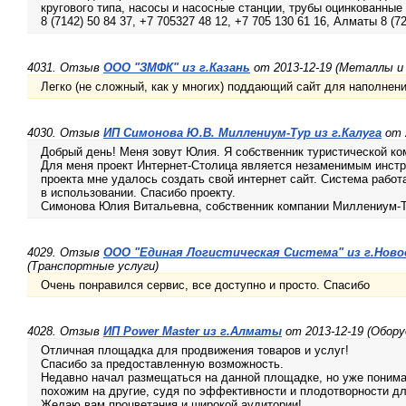
кругового типа, насосы и насосные станции, трубы оцинкованны
8 (7142) 50 84 37, +7 705327 48 12, +7 705 130 61 16, Алматы 8 (72
4031. Отзыв
ООО "ЗМФК" из г.Казань
от 2013-12-19 (Металлы и
Легко (не сложный, как у многих) поддающий сайт для наполне
4030. Отзыв
ИП Симонова Ю.В. Миллениум-Тур из г.Калуга
от 
Добрый день! Меня зовут Юлия. Я собственник туристической ко
Для меня проект Интернет-Столица является незаменимым инст
проекта мне удалось создать свой интернет сайт. Система работ
в использовании. Спасибо проекту.
Симонова Юлия Витальевна, собственник компании Миллениум-Тур
4029. Отзыв
ООО "Единая Логистическая Система" из г.Ново
(Транспортные услуги)
Очень понравился сервис, все доступно и просто. Спасибо
4028. Отзыв
ИП Power Master из г.Алматы
от 2013-12-19 (Обору
Отличная площадка для продвижения товаров и услуг!
Спасибо за предоставленную возможность.
Недавно начал размещаться на данной площадке, но уже понима
похожим на другие, судя по эффективности и плодотворности дл
Желаю вам процветания и широкой аудитории!