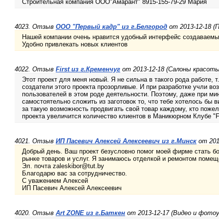
Строительная компания ООО"Амарант" 8915-155-79-29 Мария
4023. Отзыв
ООО "Первый кадр" из г.Белгород
от 2013-12-18 (
Нашей компании очень нравится удобный интерфейс создаваемых
Удобно привлекать новых клиентов
4022. Отзыв
First из г.Кременчуг
от 2013-12-18 (Салоны красоты
Этот проект для меня новый. Я не сильна в такого рода работе, т
создатели этого проекта прозорливые. И при разработке учли в
пользователей в этом роде деятельности. Поэтому, даже при м
самостоятельно сложить из заготовок то, что тебе хотелось бы в
за такую возможность продвигать свой товар каждому, кто поже
проекта увеличится количество клиентов в Маникюрном Клубе "F
4021. Отзыв
ИП Пасевич Алексей Алексеевич из г.Минск
от 201
Добрый день. Ваш проект безусловно помог моей фирме стать б
рынке товаров и услуг. Я занимаюсь отделкой и ремонтом помещ
Эл. почта zaleskibor@tut.by
Благодарю вас за сотрудничество.
С уважением Алексей
ИП Пасевич Алексей Алексеевич
4020. Отзыв
Art ZONE из г.Баткен
от 2013-12-17 (Видео и фотоу