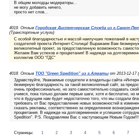
В общем молодцы модераторы...
не могу добавить ничего,
просто нет слов...
4019. Отзыв
Городская Диспетчерская Служба из г.Санкт-Пе
(Транспортные услуги)
С особой благодарностью и массой наилучших пожеланий в нас
создателей проекта Интернет-Столица! Выражаем Вам безмерную
великолепный проект, за предоставленную возможность самостоя
Желаем Вам успехов и процветания! В надежде на долговременн
коллектив ООО "ГДС"
4018. Отзыв
ТОО "Green Spedition" из г.Алматы
от 2013-12-17 
Здравствуйте, Уважаемые создатели и владельцы сайта «Интерн
безмерную благодарность за такой великолепный сайт, за предо
очень профессионально, но зато самостоятельно создавать свой 
учимся, пока только делаем первые шаги, хотя и бесплатно, но 
что в будущем нам будет недостаточно того, что мы создали бл
требовать от Вас предоставление новых возможностей в изменен
сказать рекламы, соответственно за определенное вознагражде
процветания. В надежде на долговременное и успешное сотрудн
Spedition". P.S. Поздравляем Вас с наступающим Новым Годом!!!
Страницы:
1
2
3
4
5
6
7