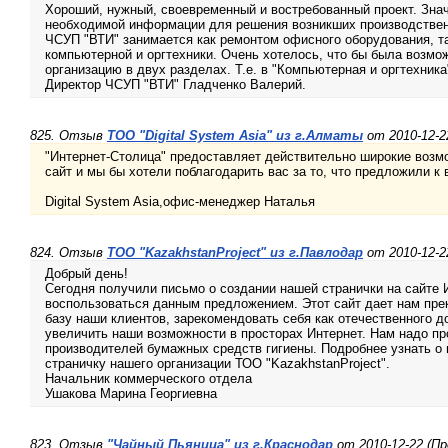
Хороший, нужный, своевременный и востребованный проект. Зна
необходимой информации для решения возникших производствен
ЧСУП "ВТИ" занимается как ремонтом офисного оборудования, та
компьютерной и оргтехники. Очень хотелось, что бы была возмо
организацию в двух разделах. Т.е. в "Компьютерная и оргтехника
Директор ЧСУП "ВТИ" Гладченко Валерий.
825. Отзыв
ТОО "Digital System Asia" из г.Алматы
от 2010-12-2
"Интернет-Столица" предоставляет действительно широкие возм
сайт и мы бы хотели поблагодарить вас за то, что предложили к
Digital System Asia,офис-менеджер Наталья
824. Отзыв
ТОО "KazakhstanProject" из г.Павлодар
от 2010-12-2
Добрый день!
Сегодня получили письмо о создании нашей странички на сайте 
воспользоваться данным предложением. Этот сайт дает нам пр
базу наши клиентов, зарекомендовать себя как отечественного д
увеличить наши возможности в просторах Интернет. Нам надо пр
производителей бумажных средств гигиены. Подробнее узнать о
страничку нашего организации ТОО "KazakhstanProject".
Начальник коммерческого отдела
Ушакова Марина Георгиевна
823. Отзыв
"Чайный Пьяница" из г.Краснодар
от 2010-12-22 (П