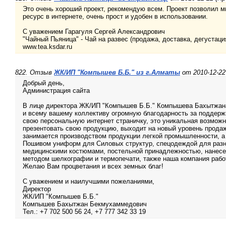
Это очень хороший проект, рекомендую всем. Проект позволил мн
ресурс в интернете, очень прост и удобен в использовании.
С уважением Гарагуля Сергей Александрович
"Чайный Пьяница" - Чай на развес (продажа, доставка, дегустаци
www.tea.ksdar.ru
822. Отзыв
ЖК/ИП "Компышев Б.Б." из г.Алматы
от 2010-12-22
Добрый день,
Администрация сайта
В лице директора ЖК/ИП "Компышев Б.Б." Компышева Бахытжа
и всему вашему коллективу огромную благодарность за поддерж
свою персональную интернет страничку, это уникальная возмож
презентовать свою продукцию, выходит на новый уровень прода
занимается производством продукции легкой промышленности, а
Пошивом униформ для Силовых структур, спецодеждой для раз
медицинскими костюмами, постельной принадлежностью, нанесен
методом шелкографии и термопечати, также наша компания рабо
Желаю Вам процветания и всех земных благ!
С уважением и наилучшими пожеланиями,
Директор
ЖК/ИП "Компышев Б.Б."
Компышев Бахытжан Бекмухаммедович
Тел.: +7 702 500 56 24, +7 777 342 33 19