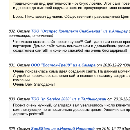
традиционный вид деятельности - рыбную ловлю. Этот сайт поз
и донести до жителей округа и всех интересующихся мою позици
Борис Николаевич Дульнев, Общественный правозащитный Цент
832. Отзыв
ТОО "Экспрес Комплект Снабжения" из г.Атырау
о
вентиляция, отопление)
Что можно сказать сайт просто супер!!! Сайт дает нам новые про
партнеров. Думаю сайт очень поможет нам в дальнейшим развит
создателем сайта!!! и конечно спасибо! мы очень блогадарный!!
831. Отзыв
ООО "Восток-Трейд" из г.Самара
от 2010-12-22 (Од
Очень понравилась сама идея создания сайта. На данный момент
А удобная форма составления сайта позволяет самому создать е
компании.
Очень Вам благодарны!
830. Отзыв
ТОО "In Service 2030" из г.Талдыкорган
от 2010-12-
Проект очень нужный, благодаря вам увеличилось число клиенто
комплектующих по относительно дешевым ценам. Увеличился прит
держать ребята!!!
829. Отзыв
Sun&Stars из г.Нижний Новгород
от 2010-12-22 (Орг