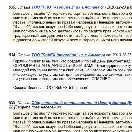
835. Отзыв
ТОО "НПО "АгроСпец" из г.Астана
от 2010-12-23 (П
Большое спасибо "Интернет-столице" за возможность быстро и б
мне это помогло быстро и эффективно выйти из "информационной
первый Уполномоченый по правам человека в Ненецком автономн
"бывший", так как окружное Собрание депутатов выразило мне н
мои полномочия за мою деятельность по защите прав колхознико
традиционный вид деятельности - рыбную ловлю. Этот сайт поз
и донести до жителей округа и всех интересующихся мою позици
834. Отзыв
ТОО "SoftEX Integration" из г.Алматы
от 2010-12-23
Горячий привет всем тем, кто создал и по сей день работает над
ОГРОМНАЯ БЛАГОДАРНОСТЬ ВСЕМ ВАМ!!! Благодаря проекту "И
молодой компании появился свой сайт, на котором мы смогли ра
информацию по услугам как для потенциальных Заказчиков, так
лицензионного программного обеспечения. СПАСИБО!
Оксана Иванова, ТОО "SoftEX Integration"
833. Отзыв
Общественный правозащитный Центр Бориса Дул
22 (Защита прав населения)
Большое спасибо "Интернет-столице" за возможность быстро и б
мне это помогло быстро и эффективно выйти из "информационной
первый Уполномоченый по правам человека в Ненецком автономн
"бывший", так как окружное Собрание депутатов выразило мне н
мои полномочия за мою деятельность по защите прав колхознико