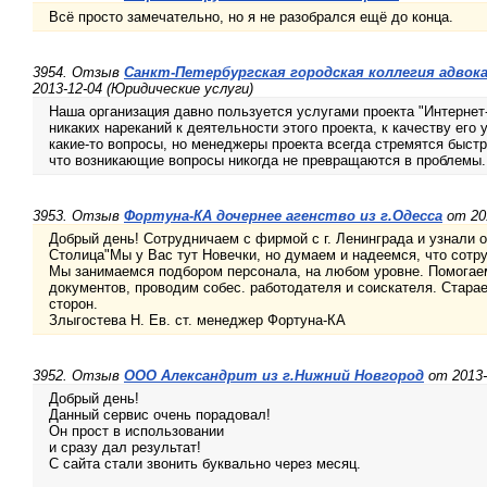
Всё просто замечательно, но я не разобрался ещё до конца.
3954. Отзыв
Санкт-Петербургская городская коллегия адвок
2013-12-04 (Юридические услуги)
Наша организация давно пользуется услугами проекта "Интернет-
никаких нареканий к деятельности этого проекта, к качеству его 
какие-то вопросы, но менеджеры проекта всегда стремятся быстр
что возникающие вопросы никогда не превращаются в проблемы.
3953. Отзыв
Фортуна-КА дочернее агенство из г.Одесса
от 201
Добрый день! Сотрудничаем с фирмой с г. Ленинграда и узнали от
Столица"Мы у Вас тут Новечки, но думаем и надеемся, что сотр
Мы занимаемся подбором персонала, на любом уровне. Помога
документов, проводим собес. работодателя и соискателя. Стара
сторон.
Злыгостева Н. Ев. ст. менеджер Фортуна-КА
3952. Отзыв
ООО Александрит из г.Нижний Новгород
от 2013-
Добрый день!
Данный сервис очень порадовал!
Он прост в использовании
и сразу дал результат!
С сайта стали звонить буквально через месяц.