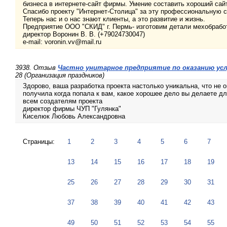
бизнеса в интернете-сайт фирмы. Умение составить хороший сай
Спасибо проекту "Интернет-Столица" за эту профессиональную с
Теперь нас и о нас знают клиенты, а это развитие и жизнь.
Предприятие ООО "СКИД" г. Пермь- изготовим детали мехобрабо
директор Воронин В. В. (+79024730047)
e-mail: voronin.vv@mail.ru
3938. Отзыв
Частно унитарное предприятие по оказанию услу
28 (Организация праздников)
Здорово, ваша разработка проекта настолько уникальна, что не 
получила когда попала к вам, какое хорошее дело вы делаете дл
всем создателям проекта
директор фирмы ЧУП "Гулянка"
Киселюк Любовь Александровна
Страницы:
1
2
3
4
5
6
7
13
14
15
16
17
18
19
25
26
27
28
29
30
31
37
38
39
40
41
42
43
49
50
51
52
53
54
55