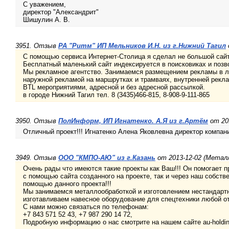
С уважением,
директор "Александрит"
Шишулин А. В.
3951. Отзыв
РА "Ритм" ИП Мельников И.Н. из г.Нижний Тагил
С помощью сервиса Интернет-Столица я сделал не большой сайт 
Бесплатный маленький сайт индексируется в поисковиках и позв
Мы рекламное агентство. Занимаемся размещением рекламы в л
наружной рекламой на маршрутках и трамваях, внутренней рекла
BTL мероприятиями, адресной и без адресной рассылкой.
в городе Нижний Тагил тел. 8 (3435)466-815, 8-908-9-111-865
3950. Отзыв
ПолИнформ, ИП Игнатенко. А.Я из г.Артём
от 201
Отличный проект!!! Игнатенко Алена Яковлевна директор компа
3949. Отзыв
ООО "КМПО-АЮ" из г.Казань
от 2013-12-02 (Метал
Очень рады что имеются такие проекты как Ваш!!! Он помогает п
с помощью сайта созданного на проекте, так и через наш собств
помощью данного проекта!!!
Мы занимаемся металлообработкой и изготовлением нестандартн
изготавливаем навесное оборудование для спецтехники любой от
С нами можно связаться по телефонам:
+7 843 571 52 43, +7 987 290 14 72,
Подробную информацию о нас смотрите на нашем сайте au-holdin