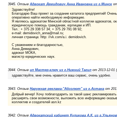
3945. Отзыв
Адвокат Демидович Анна Ивановна из г.Минск
от
Здравствуйте!
Благодарю Ваш проект за создание каталога предприятий! Очень
оперативно найти необходимую информацию.
Я являюсь адвокатом Минской областной коллегии адвокатов, 
юридическую помощь гражданам, юрлицам и ИП.
Тел.: + 375 29 338 57 34; + 375 29 791 08 92;
e-mail: demidovich_anna@mail.ru;
личная страница: http: //vk.com/a.i. demidovich.
С уважением и благодарностью,
Анна Демидович,
адвокат МОКА,
магистр юридических наук.
3944. Отзыв
ип Мастер-ключ из г.Нижний Тагил
от 2013-12-01 
эдравствуйте, мне очень нравится ваш сервис, очень удобно.
3943. Отзыв
Наружная реклама-"Абсолют" из г.Астана
от 2013
Добрый вечер! Хочу поблагодарить за такой шанс рекламировать 
расширять свои возможности, выложить всю информацию оказыв
коллектив и создателей asn.kz
3942. Отзыв
Адвокатский кабинет Куликова А.К. из г.Ульянов