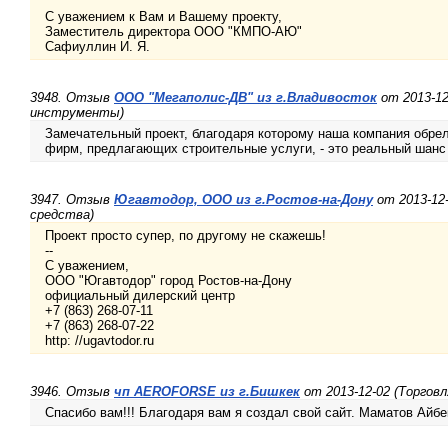
С уважением к Вам и Вашему проекту,
Заместитель директора ООО "КМПО-АЮ"
Сафиуллин И. Я.
3948. Отзыв
ООО "Мегаполис-ДВ" из г.Владивосток
от 2013-1
инструменты)
Замечательный проект, благодаря которому наша компания обрел
фирм, предлагающих строительные услуги, - это реальный шанс 
3947. Отзыв
Югавтодор, ООО из г.Ростов-на-Дону
от 2013-12
средства)
Проект просто супер, по другому не скажешь!
--
С уважением,
ООО "Югавтодор" город Ростов-на-Дону
официальный дилерский центр
+7 (863) 268-07-11
+7 (863) 268-07-22
http: //ugavtodor.ru
3946. Отзыв
чп AEROFORSE из г.Бишкек
от 2013-12-02 (Торговл
Спасибо вам!!! Благодаря вам я создал свой сайт. Маматов Айб