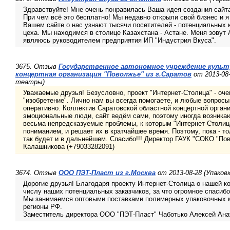
Здравствуйте! Мне очень понравилась Ваша идея создания сайт
При чем всё это бесплатно! Мы недавно открыли свой бизнес и 
Вашем сайте о нас узнают тысячи посетителей - потенциальных 
цеха. Мы находимся в столице Казахстана - Астане. Меня зовут
являюсь руководителем предприятия ИП "Индустрия Вкуса".
3675. Отзыв
Государственное автономное учреждение культ
концертная организация "Поволжье" из г.Саратов
от 2013-08
театры)
Уважаемые друзья! Безусловно, проект "Интернет-Столица" - оч
"изобретение". Лично нам вы всегда помогаете, и любые вопрос
оперативно. Коллектив Саратовской областной концертной органи
эмоциональные люди, сайт ведём сами, поэтому иногда возникают
весьма непредсказуемые проблемы, к которым "Интернет-Столица
пониманием, и решает их в кратчайшее время. Поэтому, пока - то
так будет и в дальнейшем. Спасибо!!! Директор ГАУК "СОКО "П
Калашникова (+79033282091)
3674. Отзыв
ООО ПЭТ-Пласт из г.Москва
от 2013-08-28 (Упаков
Дорогие друзья! Благодаря проекту Интернет-Столица о нашей к
числу наших потенциальных заказчиков, за что огромное спасибо
Мы занимаемся оптовыми поставками полимерных упаковочных ма
регионы РФ.
Заместитель директора ООО "ПЭТ-Пласт" Чаботько Алексей Ана