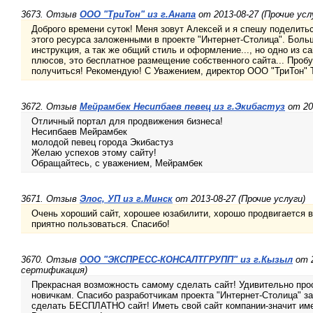
3673. Отзыв
ООО "ТриТон" из г.Анапа
от 2013-08-27 (Прочие усл
Доброго времени суток! Меня зовут Алексей и я спешу поделит
этого ресурса заложенными в проекте "Интернет-Столица". Боль
инструкция, а так же общий стиль и оформление..., но одно из с
плюсов, это бесплатное размещение собственного сайта... Пробу
получиться! Рекомендую! С Уважением, директор ООО "ТриТон" 
3672. Отзыв
Мейрамбек Несипбаев певец из г.Экибастуз
от 201
Отличный портал для продвижения бизнеса!
Несипбаев Мейрамбек
молодой певец города Экибастуз
Желаю успехов этому сайту!
Обращайтесь, с уважением, Мейрамбек
3671. Отзыв
Элос, УП из г.Минск
от 2013-08-27 (Прочие услуги)
Очень хороший сайт, хорошее юзабилити, хорошо продвигается в
приятно пользоваться. Спасибо!
3670. Отзыв
ООО "ЭКСПРЕСС-КОНСАЛТГРУПП" из г.Кызыл
от 2
сертификация)
Прекрасная возможность самому сделать сайт! Удивительно прос
новичкам. Спасибо разработчикам проекта "Интернет-Столица" 
сделать БЕСПЛАТНО сайт! Иметь свой сайт компании-значит име