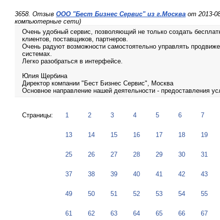
3658. Отзыв
ООО "Бест Бизнес Сервис" из г.Москва
от 2013-08
компьютерные сети)
Очень удобный сервис, позволяющий не только создать бесплатн
клиентов, поставщиков, партнеров.
Очень радуют возможности самостоятельно управлять продвижен
системах.
Легко разобраться в интерфейсе.
Юлия Щербина
Директор компании "Бест Бизнес Сервис", Москва
Основное направление нашей деятельности - предоставления усл
Страницы:
1
2
3
4
5
6
7
13
14
15
16
17
18
19
25
26
27
28
29
30
31
37
38
39
40
41
42
43
49
50
51
52
53
54
55
61
62
63
64
65
66
67