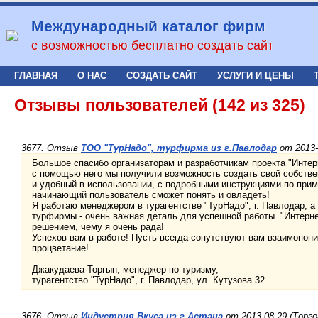
Международный каталог фирм
с возможностью бесплатно создать сайт
ГЛАВНАЯ
О НАС
СОЗДАТЬ САЙТ
УСЛУГИ И ЦЕНЫ
Отзывы пользователей (142 из 325)
3677. Отзыв
ТОО "ТурНадо", турфирма из г.Павлодар
от 2013-
Большое спасибо организаторам и разработчикам проекта "Интер
с помощью него мы получили возможность создать свой собстве
и удобный в использовании, с подробными инструкциями по прим
начинающий пользователь сможет понять и овладеть!
Я работаю менеджером в турагентстве "ТурНадо", г. Павлодар, а
турфирмы - очень важная деталь для успешной работы. "Интерн
решением, чему я очень рада!
Успехов вам в работе! Пусть всегда сопутствуют вам взаимопон
процветание!
Джакудаева Торгын, менеджер по туризму,
турагентство "ТурНадо", г. Павлодар, ул. Кутузова 32
3676. Отзыв
Индустрия Вкуса из г.Астана
от 2013-08-29 (Торго