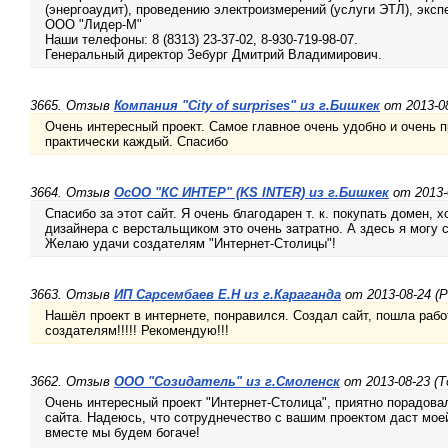
(энергоаудит), проведению электроизмерений (услуги ЭТЛ), эксп
ООО "Лидер-М"
Наши телефоны: 8 (8313) 23-37-02, 8-930-719-98-07.
Генеральный директор Зебург Дмитрий Владимирович.
3665. Отзыв
Компания "City of surprises" из г.Бишкек
от 2013-08
Очень интересный проект. Самое главное очень удобно и очень п
практически каждый. Спасибо
3664. Отзыв
ОсОО "КС ИНТЕР" (KS INTER) из г.Бишкек
от 2013-
Спасибо за этот сайт. Я очень благодарен т. к. покупать домен, 
дизайнера с верстальщиком это очень затратно. А здесь я могу 
Желаю удачи создателям "Интернет-Столицы"!
3663. Отзыв
ИП Сарсембаев Е.Н из г.Караганда
от 2013-08-24 (
Нашёл проект в интернете, понравился. Создал сайт, пошла рабо
создателям!!!!! Рекомендую!!!
3662. Отзыв
ООО "Созидатель" из г.Смоленск
от 2013-08-23 (Т
Очень интересный проект "Интернет-Столица", приятно порадова
сайта. Надеюсь, что сотруднечество с вашим проектом даст мо
вместе мы будем богаче!