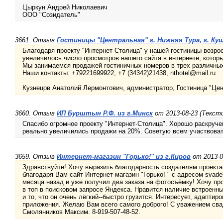
Цыркун Андрей Николаевич
ООО "Созидатель"
3661. Отзыв
Гостиницы "Центральная" г. Нижняя Тура, г. Ку
Благодаря проекту "Интернет-Столица" у нашей гостиницы возро
увеличилось число просмотров нашего сайта в интернете, котор
Мы занимаемся продажей гостиничных номеров в трех различных
Наши контакты: +79221699922, +7 (34342)21438, nthotel@mail.ru
Кузнецов Анатолий Лермонтович, администратор, Гостиница "Цен
3660. Отзыв
ИП Бурштын Р.Ф. из г.Минск
от 2013-08-23 (Текст
Спасибо огромное проекту "Интернет-Столица". Хорошо раскруче
реально увеличились продажи на 20%. Советую всем участвовать
3659. Отзыв
Интернет-магазин "Горько!" из г.Киров
от 2013-0
Здравствуйте! Хочу выразить благодарность создателям проекта
благодаря Вам сайт Интернет-магазин "Горько! " с адресом svadebn
месяца назад и уже получил два заказа на фотосъёмку! Хочу пр
в топ в поисковом запросе Яндекса. Нравится наличие встроенн
и то, что он очень лёгкий--быстро грузится. Интересует, адапти
приложения. Желаю Вам всего самого доброго! С уважением св
Смолянников Максим. 8-919-507-48-52.