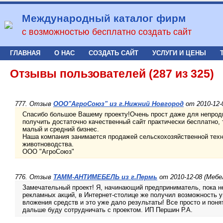
Международный каталог фирм
с возможностью бесплатно создать сайт
ГЛАВНАЯ
О НАС
СОЗДАТЬ САЙТ
УСЛУГИ И ЦЕНЫ
Отзывы пользователей (287 из 325)
777. Отзыв
ООО"АгроСоюз" из г.Нижний Новгород
от 2010-12-
Спасибо большое Вашему проекту!Очень прост даже для непрод
получить достаточно качественный сайт практически бесплатно,
малый и средний бизнес.
Наша компания занимается продажей сельскохозяйственной техн
животноводства.
ООО "АгроСоюз"
776. Отзыв
ТАММ-АНТИМЕБЕЛЬ из г.Пермь
от 2010-12-08 (Мебе
Замечательный проект! Я, начинающий предприниматель, пока н
рекламных акций, в Интернет-столице же получил возможность 
вложения средств и это уже дало результаты! Все просто и понят
дальше буду сотрудничать с проектом. ИП Першин Р.А.