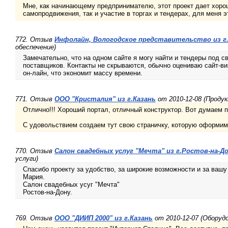
Мне, как начинающему предпринимателю, этот проект дает хоро
самопродвижения, так и участие в торгах и тендерах, для меня э
772. Отзыв
Инфолайн, Вологодское представительство из г
обеспечение)
Замечательно, что на одном сайте я могу найти и тендеры под 
поставщиков. Контакты не скрываются, обычно оцениваю сайт-ви
он-лайн, что экономит массу времени.
771. Отзыв
ООО "Кристалия" из г.Казань
от 2010-12-08 (Проду
Отлично!!! Хороший портал, отличный конструктор. Вот думаем пе
С удовольствием создаем тут свою страничку, которую оформим
770. Отзыв
Салон свадебных услуг "Мечта" из г.Ростов-на-Д
услуги)
Спасибо проекту за удобство, за широкие возможности и за ваш
Мария.
Салон свадебных усуг "Мечта"
Ростов-на-Дону.
769. Отзыв
ООО "ДИИП 2000" из г.Казань
от 2010-12-07 (Оборуд