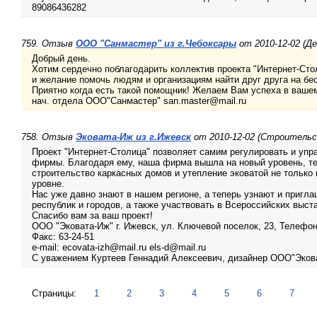
89086436282
759. Отзыв
ООО "Санмастер" из г.Чебоксары
от 2010-12-02 (Де
Добрый день.
Хотим сердечно поблагодарить коллектив проекта "Интернет-Сто
и желание помочь людям и организациям найти друг друга на бе
Приятно когда есть такой помощник! Желаем Вам успеха в ваше
нач. отдела ООО"Санмастер" san.master@mail.ru
758. Отзыв
Эковата-Иж из г.Ижевск
от 2010-12-02 (Строитель
Проект "Интернет-Столица" позволяет самим регулировать и уп
фирмы. Благодаря ему, наша фирма вышла на новый уровень, т
строительство каркасных домов и утепление эковатой не только 
уровне.
Нас уже давно знают в нашем регионе, а теперь узнают и пригла
республик и городов, а также участвовать в Всероссийских выста
Спасибо вам за ваш проект!
ООО "Эковата-Иж" г. Ижевск, ул. Ключевой поселок, 23, Телефон: 
Факс: 63-24-51
e-mail: ecovata-izh@mail.ru els-d@mail.ru
С уважением Куртеев Геннадий Алексеевич, дизайнер ООО"Эков
Страницы:
1
2
3
4
5
6
7