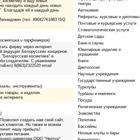
 косметику и ищу новых
театры
но находить каждый день новых
". Благодаря ей я каждый день
Автохимия
Рефераты, курсовые и дипломы
еонидович (тел. 89042761883 ISQ
Почтовые и курьерские услуги
Стоматологические услуги
Детские сады
Косметика и парфюмерия)
Бани и сауны
игать фирму через интернет
Ювелирные изделия и
й ведущих Белорусских концернов.
украшения
 "Белорусская косметика" и
ибо создателям. С уважением
Книги
аБел) 8(863)2322520 email
Диетология
Научные учреждения
Государственные учреждения
риалы, инструменты)
Турклубы
и товары, и изделия.
Турбазы и кемпинги
 в интернете
Посуда
Религиозные учреждения
)
Знакомства
 Позволил создать нам свой сайт,
Политика
вых клиентов. Но также м можем
Бассейны
еличит нашу прибыль!
Ночные клубы и бары
уктами питания.
льного директора ООО "Нептун"
Кинотеатры