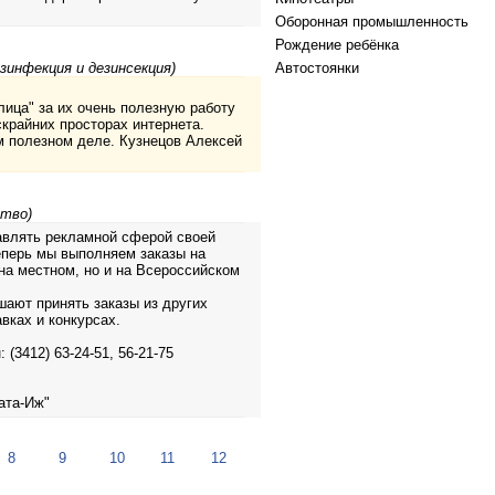
Оборонная промышленность
Рождение ребёнка
зинфекция и дезинсекция)
Автостоянки
лица" за их очень полезную работу
скрайних просторах интернета.
м полезном деле. Кузнецов Алексей
ство)
равлять рекламной сферой своей
еперь мы выполняем заказы на
на местном, но и на Всероссийском
шают принять заказы из других
вках и конкурсах.
(3412) 63-24-51, 56-21-75
ата-Иж"
8
9
10
11
12