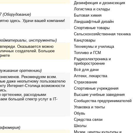
Дезинфекция и дезинсекция
Логистика и склады
7 (Оборудование)
Бытовая химия
ятно здесь. Удачи вашей компании!
Ландшафтный дизайн
Спортивные товары
Сельскохозяйственная техника
тройматериалы, инструменты)
Канцтовары
е впереди. Оказывается можно
Техникумы и училища
зличных создателей. Большое
Топливо и ГСМ
рнете
Радиоэлектроника и
приборостроение
Всё для дачи
луживание оргтехники)
Аптеки, лекарства
изнесменов. Рекомендуем всем.
тные даже неопытному пользователю
Страхование
екту Интернет-Столица возможности
Спортивные учреждения
ись.
 оргтехники, расходными
Высшие учебные заведения
ем большой спектр услуг в IT-
Сообщества предпринимателей
Упаковка и тенты
Обувь
Средства связи
Школы
арфюмерия)
Музеи, центры культуры и