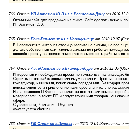
766. Отзыв
ИП Артемов Ю.В из г.Ростов-на-Дону
от 2010-12-0
Отличный сайт для продвижения фирм! Сайт сделать легко и пон
ИП Артемов Ю.В.
765. Отзыв
Пена-Герметик из г.Новокузнецк
от 2010-12-07 (С
В Новокузнецке интернет-столица развита не сильно, но все ещ
делать собственный сайт своими силами не прибегая помощи ра
спасибо проекту за предоставленную возможность работы в инте
764. Отзыв
АйТиСистем из г.Екатеринбург
от 2010-12-05 (Обс
Интересный и необходимый проект не только для начинающих б
Строительство сайта заняло минимум времени. Простые и поня
конструктор, навигация, поиск очень порадовали. Благодаря про
поиска клиентов и привлечение партнеров значительно расширил
Наша компания ITSystem занимается поставками компьютерной и
материалами, а также ПО и сопутствующими товаров. Мы оказыва
сфере.
С уважением, Компания ITSystem
www.itsystem.ekatr.ru
763. Отзыв
FM Group из г.Ижевск
от 2010-12-04 (Косметика и п