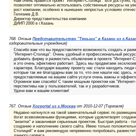
Нам очень нравится проект "Интернет-Столица". Все доступно, п
позволяет оптимально использовать собственные ресурсы на ув
рост компании, особенно в нынешних непростых условиях отечес
Гилязиев Д.В.
Директор представительства компании
ДИИП 2000 в г.Казань
768. Отзыв
Представительство "Тяньши" в Казани из г.Каза
оздоровительные учреждения)
Спасибо вам что вы предоставляете возможность создать и разм
"Интернет-Столица". Очень удобный и профессиональный ресурс.
добавить фирму и разместить объявление в проекте "Интернет-С
и это очень эфективно работает. Здесь мы продвигаем эксклюзи
характера. Благодаря вашему проекту нас стали находить люди
которые так же благодарны вам за то, что они нашли нас здесь, 
предоставляемые на вашем сайте услуги очень важны и эффект
Огромное вам спасибо! С таким мощным проектом как "Интернет
перспективы как у пользователей, так и у разработчиков.
Удачи вам и вашим клиентам!
767. Отзыв
Xozportal из г.Москва
от 2010-12-07 (Торговля)
Недавно наткнулся на такой замечательный сервис по размещени
богат всевозможными функциями, которые удовлетворят создани
"визитки" и заканчивая серьезным проектом. Быстрая работа - то
созданию и наполнению своего сайта. Имею только положительны
Столицей" и вам рекомендую непременно попробовать разместит
данного сервиса.