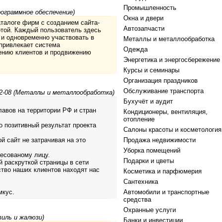
Промышленность
рограммное обеспечение)
Окна и двери
аталоге фирм с созданием сайта-
Автозапчасти
отой. Каждый пользователь здесь
и одновременно участвовать в
Металлы и металлообработка
 привлекает система
Одежда
чению клиентов и продвижению
Энергетика и энергосбережение
Курсы и семинары
Организация праздников
Обслуживание транспорта
2-08 (Металлы и металлообработка)
Бухучёт и аудит
авов на территории РФ и стран
Кондиционеры, вентиляция,
отопление
 позитивный результат проекта
Салоны красоты и косметология
й сайт не затрачивая на это
Продажа недвижимости
Уборка помещений
ресованому лицу.
Подарки и цветы
 раскруткой страницы в сети
ство наших клиентов находят нас
Косметика и парфюмерия
Сантехника
мкус.
Автомобили и транспортные
средства
Охранные услуги
тиль и жалюзи)
Банки и инвестиции