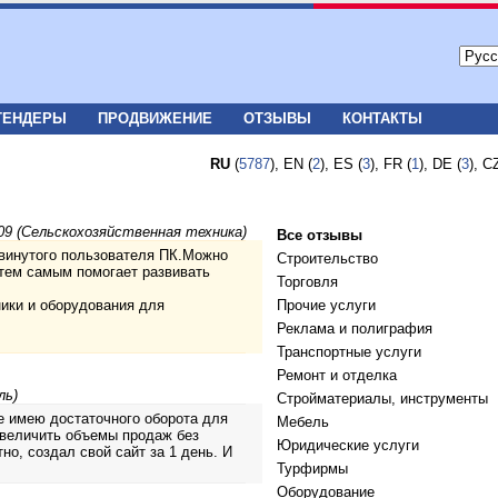
ТЕНДЕРЫ
ПРОДВИЖЕНИЕ
ОТЗЫВЫ
КОНТАКТЫ
RU
(
5787
), EN (
2
), ES (
3
), FR (
1
), DE (
3
), C
09 (Сельскохозяйственная техника)
Все отзывы
винутого пользователя ПК.Можно
Строительство
 тем самым помогает развивать
Торговля
ики и оборудования для
Прочие услуги
Реклама и полиграфия
Транспортные услуги
Ремонт и отделка
ль)
Стройматериалы, инструменты
е имею достаточного оборота для
Мебель
увеличить объемы продаж без
Юридические услуги
но, создал свой сайт за 1 день. И
Турфирмы
Оборудование