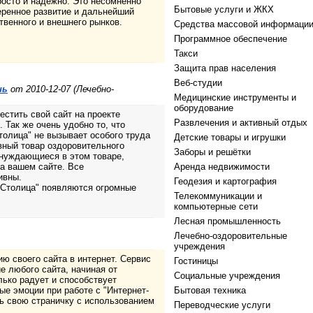
росто и надёжно. Это несомненно
Бытовые услуги и ЖКХ
еренное развитие и дальнейший
твенного и внешнего рынков.
Средства массовой информаци
Программное обеспечение
Такси
Защита прав населения
Веб-студии
нь
от 2010-12-07 (Лечебно-
Медицинские инструменты и
оборудование
естить свой сайт на проекте
Развлечения и активный отдых
 Так же очень удобно то, что
толица" не вызывает особого труда
Детские товары и игрушки
вный товар оздоровительного
Заборы и решётки
 нуждающиеся в этом товаре,
на вашем сайте. Все
Аренда недвижимости
ивны.
Геодезия и картография
-Столица" появляются огромные
Телекоммуникации и
компьютерные сети
Лесная промышленность
Лечебно-оздоровительные
учреждения
ю своего сайта в интернет. Сервис
Гостиницы
е любого сайта, начиная от
Социальные учреждения
лько радует и способствует
е эмоции при работе с "Интернет-
Бытовая техника
ь свою страничку с использованием
Переводческие услуги