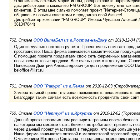
Я занимаюсь сетевым маркетингом, распространяю парфюмерию,
дистрибьюторов в компанию FM GROUP. Вот почему мне так важ
клиентов. В этом мне сильно помогает проект "Интернет-Столица
общаюсь с новыми клиентами и продвигаю свой бизнес!
Дистрибьютор компании "FM GROUP" Ижевск Чувашев Алексей Л
361347844)
762. Отзыв
ООО ВитаБел из г.Ростов-на-Дону
от 2010-12-04 (
Один из лучших порталов ру нета. Проект очень помогает продв
пространство. Наша фирма занимается косметической продукцие
С помощью проекта продвигаем свою сеть фирменных магазинов
повышаем оптовые продажи. Все очень просто и доступно. Спас
Пономарев Дмитрий Александрович (отдел продвижения ООО Вит
beloffice@list.ru
761. Отзыв
ООО "Ракурс" из г.Пенза
от 2010-12-03 (Строймате
Замечательный проект, отличная вазможность рекламировать сво
Благодаря таким сайтам есть возможность продвигать свой сайт
760. Отзыв
ООО "Нептун" из г.Иркутск
от 2010-12-02 (Торговля
Данный проект позволил нам расширить границы своего бизнеса.
на котором мы сможем стать ближе к потребителю, привлечь но
через данный проект участвоват в тендерах, что ещё больше ув
Наша фирма занимается оптовой и мелкооптовой торговлей прод
С уважением Матвеева Светлана Геннадьевна, помощник генера