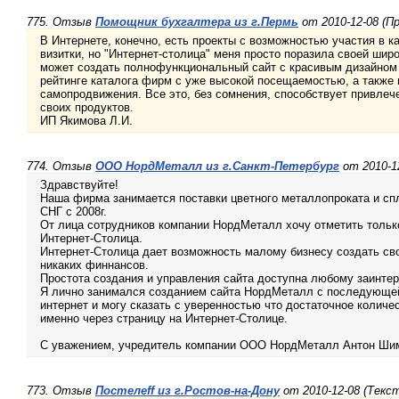
775. Отзыв
Помощник бухгалтера из г.Пермь
от 2010-12-08 (П
В Интернете, конечно, есть проекты с возможностью участия в к
визитки, но "Интернет-столица" меня просто поразила своей шир
может создать полнофункциональный сайт с красивым дизайном 
рейтинге каталога фирм с уже высокой посещаемостью, а также
самопродвижения. Все это, без сомнения, способствует привле
своих продуктов.
ИП Якимова Л.И.
774. Отзыв
ООО НордМеталл из г.Санкт-Петербург
от 2010-1
Здравствуйте!
Наша фирма занимается поставки цветного металлопроката и спл
СНГ с 2008г.
От лица сотрудников компании НордМеталл хочу отметить только
Интернет-Столица.
Интернет-Столица дает возможность малому бизнесу создать сво
никаких финнансов.
Простота создания и управления сайта доступна любому заинте
Я лично занимался созданием сайта НордМеталл с последующей
интернет и могу сказать с уверенностью что достаточное количе
именно через страницу на Интернет-Столице.
С уважением, учредитель компании ООО НордМеталл Антон Ши
773. Отзыв
Постелеff из г.Ростов-на-Дону
от 2010-12-08 (Текс