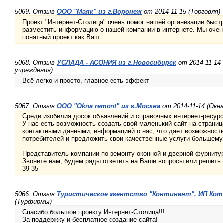
5069. Отзыв
ООО "Маяк" из г.Воронеж
от 2014-11-15 (Торговля)
Проект "Интернет-Столица" очень помог нашей организации быст
разместить информацию о нашей компании в интернете. Мы очень
понятный проект как Ваш.
5068. Отзыв
УСЛАДА - АСОНИЯ из г.Новосибирск
от 2014-11-14
учреждения)
Всё легко и просто, главное есть эффект
5067. Отзыв
ООО "Okna remont" из г.Москва
от 2014-11-14 (Окна
Среди изобилия досок объявлений и справочных интернет-ресурс
У нас есть возможность создать свой маленький сайт на страниц
контактными данными, информацией о нас, что дает возможност
потребителей и предложить свои качественные услуги большему
Представитель компании по ремонту оконной и дверной фурнитур
Звоните нам, будем рады ответить на Ваши вопросы или решить 
39 35
5066. Отзыв
Туристическое агентство "Континент", ИП Котк
(Турфирмы)
Спасибо большое проекту Интернет-Столица!!!
За поддержку и бесплатное создание сайта!