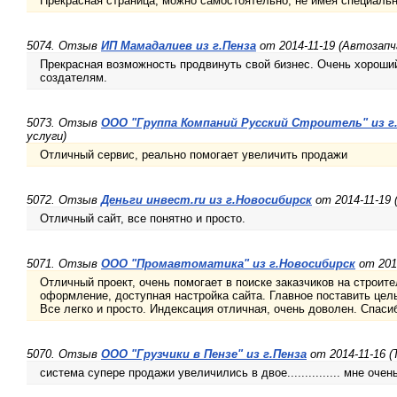
Прекрасная страница, можно самостоятельно, не имея специаль
5074. Отзыв
ИП Мамадалиев из г.Пенза
от 2014-11-19 (Автозап
Прекрасная возможность продвинуть свой бизнес. Очень хороший
создателям.
5073. Отзыв
ООО "Группа Компаний Русский Строитель" из г
услуги)
Отличный сервис, реально помогает увеличить продажи
5072. Отзыв
Деньги инвест.ru из г.Новосибирск
от 2014-11-19 
Отличный сайт, все понятно и просто.
5071. Отзыв
ООО "Промавтоматика" из г.Новосибирск
от 2014
Отличный проект, очень помогает в поиске заказчиков на строит
оформление, доступная настройка сайта. Главное поставить цель и
Все легко и просто. Индексация отличная, очень доволен. Спаси
5070. Отзыв
ООО "Грузчики в Пензе" из г.Пенза
от 2014-11-16 (
система супере продажи увеличились в двое............... мне очен