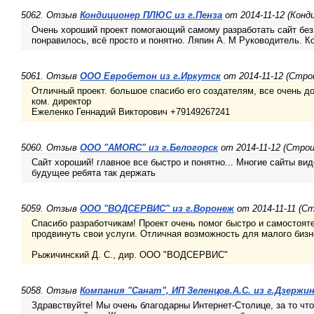
5062. Отзыв
Кондиционер ПЛЮС из г.Пенза
от 2014-11-12 (Конд
Очень хороший проект помогающий самому разработать сайт без
понравилось, всё просто и понятно. Ляпин А. М Руководитель. 
5061. Отзыв
ООО Евробетон из г.Иркутск
от 2014-11-12 (Стр
Отличный проект. большое спасибо его создателям, все очень д
ком. директор
Ежеленко Геннадий Викторович +79149267241
5060. Отзыв
ООО "AMORC" из г.Белогорск
от 2014-11-12 (Стро
Сайт хороший! главное все быстро и понятно... Многие сайты вид
будущее ребята так держать
5059. Отзыв
ООО "ВОДСЕРВИС" из г.Воронеж
от 2014-11-11 (С
Спасибо разработчикам! Проект очень помог быстро и самостоят
продвинуть свои услуги. Отличная возможность для малого бизн
Рыжичинский Д. С., дир. ООО "ВОДСЕРВИС"
5058. Отзыв
Компания "Санат", ИП Зеленцов.А.С. из г.Дзержи
Здравствуйте! Мы очень благодарны Интернет-Столице, за то чт