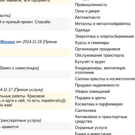
ных навыков, все оформить.
Промышленность
Окна и двери
части)
Автозапчасти
 и нужный проект. Спасибо
Металлы и металлообработка
Одежда
Энергетика и энергосбережение
.Москва
от 2014-11-19 (Прочие
Курсы и семинары
Организация праздников
Обслуживание транспорта
Бухучёт и аудит
(Банки и инвестиции)
Кондиционеры, вентиляция,
отопление
Салоны красоты и косметология
Продажа недвижимости
-11-17 (Прочие услуги)
Уборка помещений
ельные работы. Красивое
Подарки и цветы
 идти к ней, то есть поработать)))
Косметика и парфюмерия
бо вам!
Сантехника
Автомобили и транспортные
Транспортные услуги)
средства
ь нравится
Охранные услуги
Банки и инвестиции