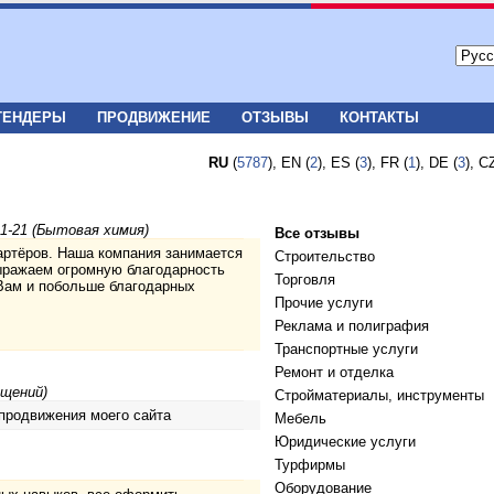
ТЕНДЕРЫ
ПРОДВИЖЕНИЕ
ОТЗЫВЫ
КОНТАКТЫ
RU
(
5787
), EN (
2
), ES (
3
), FR (
1
), DE (
3
), C
1-21 (Бытовая химия)
Все отзывы
артёров. Наша компания занимается
Строительство
ыражаем огромную благодарность
Торговля
 Вам и побольше благодарных
Прочие услуги
Реклама и полиграфия
Транспортные услуги
Ремонт и отделка
ещений)
Стройматериалы, инструменты
 продвижения моего сайта
Мебель
Юридические услуги
Турфирмы
Оборудование