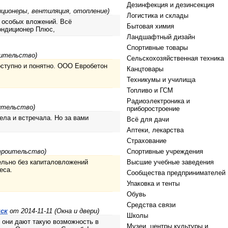
Дезинфекция и дезинсекция
иционеры, вентиляция, отопление)
Логистика и склады
 особых вложений. Всё
Бытовая химия
Кондиционер Плюс,
Ландшафтный дизайн
Спортивные товары
оительство)
Сельскохозяйственная техника
оступно и понятно. ООО Евробетон
Канцтовары
Техникумы и училища
Топливо и ГСМ
Радиоэлектроника и
ительство)
приборостроение
ела и встречала. Но за вами
Всё для дачи
Аптеки, лекарства
Страхование
троительство)
Спортивные учреждения
ельно без капиталовложений
Высшие учебные заведения
еса.
Сообщества предпринимателей
Упаковка и тенты
Обувь
Средства связи
нск
от 2014-11-11 (Окна и двери)
Школы
о они дают такую возможность в
Музеи, центры культуры и