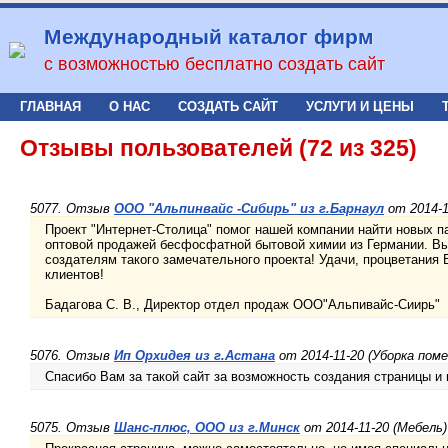
Международный каталог фирм
с возможностью бесплатно создать сайт
ГЛАВНАЯ
О НАС
СОЗДАТЬ САЙТ
УСЛУГИ И ЦЕНЫ
Отзывы пользователей (72 из 325)
5077. Отзыв
ООО "Альпинвайс -Сибирь" из г.Барнаул
от 2014-1
Проект "Интернет-Столица" помог нашей компании найти новых п
оптовой продажей бесфосфатной бытовой химии из Германии. В
создателям такого замечательного проекта! Удачи, процветания
клиентов!
Бадагова С. В., Директор отдел продаж ООО"Альпивайс-Сиирь"
5076. Отзыв
Ип Орхидея из г.Астана
от 2014-11-20 (Уборка пом
Спасибо Вам за такой сайт за возможность создания страницы и
5075. Отзыв
Шанс-плюс, ООО из г.Минск
от 2014-11-20 (Мебель)