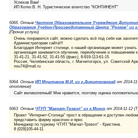
Успехов Вам!
ИП Котко В. Н. Туристическое агентство "КОНТИНЕНТ"
5065. Отзыв
Частное Образовательное Учреждение Дополни
Образования Учебно-Производственный Центр "Резерв" из 
(Прочие услуги)
Очень понравился сайт, можно сделать всё под себя как захочет
Администраторам сайта!!!
Благодаря Интернет столице, о нашей организации может узнат
организация занимается обучение, переобучение и повышением 
31-41-21, 31-41-52, 31-41-55 (факс), 8-919-113-61-15
Россия, Челябинская область, г. Магнитогорск, ул. Советской Арм
nou74@mail.ru
5064. Отзыв
ИП Муштаков М.И. из г.Димитровград
от 2014-11
отопление)
Сайт великолепный! Мне нравится, поэтому оценка положительн
5063. Отзыв
ЧТУП "Магнат-Трэвэл" из г.Минск
от 2014-11-12 (
Проект "Интернет-Столица" прост в обращении и доступен любо
представить фирму красочно и ярко.
Менеджер по туризму ЧТУП "Магнат-Трэвэл" - Кристина.
8 (029)105-44-11