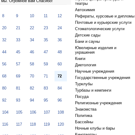
к мы. Огромное вам Спасибо!
театры
Автохимия
8
9
10
11
12
Рефераты, курсовые и дипломы
Почтовые и курьерские услуги
20
21
22
23
24
Стоматологические услуги
Детские сады
32
33
34
35
36
Бани и сауны
Ювелирные изделия и
44
45
46
47
48
украшения
Книги
56
57
58
59
60
Диетология
Научные учреждения
68
69
70
71
72
Государственные учреждения
Турклубы
80
81
82
83
84
Турбазы и кемпинги
Посуда
92
93
94
95
96
Религиозные учреждения
Знакомства
104
105
106
107
108
Политика
Бассейны
116
117
118
119
120
Ночные клубы и бары
Кинотеатры