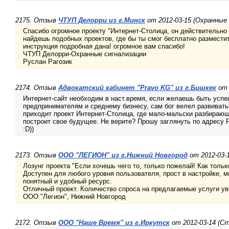
2175. Отзыв
ЧТУП Делорри из г.Минск
от 2012-03-15 (Охранные
Спасибо огромное проекту "Интернет-Столица, он действительн
найдешь подобных проектов, где бы ты смог бесплатно разместит
инструкция подробная дана! огромное вам спасибо!
ЧТУП Делорри-Охранные сигнализации
Руслан Рагозик
2174. Отзыв
Адвокатский кабинет "Pravo KG" из г.Бишкек
от 
Интернет-сайт необходим в наст.время, если желаешь быть усп
предпринимателям и среднему бизнесу, сам бог велел развивать
приходит проект Интернет-Столица, где мало-мальски разбираю
построит свое будущее. Не верите? Прошу заглянуть по адресу P
:D))
2173. Отзыв
ООО "ЛЕГИОН" из г.Нижний Новгород
от 2012-03-1
Лозунг проекта "Если хочешь чего то, только пожелай! Как тольк
Доступен для любого уровня пользователя, прост в настройке, м
понятный и удобный ресурс.
Отличный проект. Количество спроса на предлагаемые услуги у
ООО "Легион", Нижний Новгород
2172. Отзыв
ООО "Наше Время" из г.Иркутск
от 2012-03-14 (С