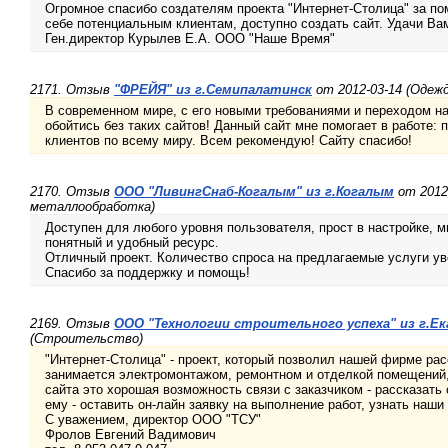
Огромное спасибо создателям проекта "Интернет-Столица" за по
себе потенциальным клиентам, доступно создать сайт. Удачи Вам
Ген.директор Курылев Е.А. ООО "Наше Время"
2171. Отзыв
"ФРЕЙЯ" из г.Семипалатинск
от 2012-03-14 (Одежд
В современном мире, с его новыми требованиями и переходом н
обойтись без таких сайтов! Данный сайт мне помогает в работе: 
клиентов по всему миру. Всем рекомендую! Сайту спасибо!
2170. Отзыв
ООО "ЛивингСнаб-Когалым" из г.Когалым
от 2012
металлообработка)
Доступен для любого уровня пользователя, прост в настройке, м
понятный и удобный ресурс.
Отличный проект. Количество спроса на предлагаемые услуги у
Спасибо за поддержку и помощь!
2169. Отзыв
ООО "Технологии строительного успеха" из г.Е
(Строительство)
"Интернет-Столица" - проект, который позволил нашей фирме рас
занимается электромонтажом, ремонтном и отделкой помещений,
сайта это хорошая возможность связи с заказчиком - рассказать
ему - оставить он-лайн заявку на выполнение работ, узнать наши
С уважением, директор ООО "ТСУ"
Фролов Евгений Вадимович