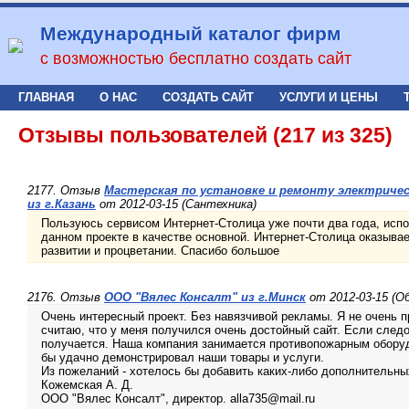
Международный каталог фирм
с возможностью бесплатно создать сайт
ГЛАВНАЯ
О НАС
СОЗДАТЬ САЙТ
УСЛУГИ И ЦЕНЫ
Отзывы пользователей (217 из 325)
2177. Отзыв
Мастерская по установке и ремонту электричес
из г.Казань
от 2012-03-15 (Сантехника)
Пользуюсь сервисом Интернет-Столица уже почти два года, испо
данном проекте в качестве основной. Интернет-Столица оказыв
развитии и процветании. Спасибо большое
2176. Отзыв
ООО "Вялес Консалт" из г.Минск
от 2012-03-15 (О
Очень интересный проект. Без навязчивой рекламы. Я не очень 
считаю, что у меня получился очень достойный сайт. Если след
получается. Наша компания занимается противопожарным обору
бы удачно демонстрировал наши товары и услуги.
Из пожеланий - хотелось бы добавить каких-либо дополнительн
Кожемская А. Д.
ООО "Вялес Консалт", директор. alla735@mail.ru