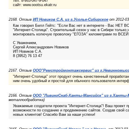
тел. 8-953-047-9-047
сайт: www.oootsu.ekatr.ru
2168. Отзыв
ИП Новиков С.А. из г.Усолье-Сибирское
от 2012-03
Как говорил Билл Гейтс: "Если Вас нет в интернете - Вас НЕТ 
"Интернет-Столица". Строительный сезон у нас в Сибири только н
монтировать колючую проволоку "ЕГОЗА" километрами по ВСЕЙ И
С Уважением,
Сергей Александрович Новиков
ИП Новиков С.А.
8 (3952) 76 13 47
2167. Отзыв
ООО"Ремстроймонтажсервис" из г.Невинномыс
"Интернет-Столица" этот продукт очень качественный проработа
ним очень удобный и простой для обычного пользователя инт
2166. Отзыв
ООО "ЛивингСнаб-Ханты-Мансийск" из г.Ханты-
металлообработка)
Уважаемые создатели проекта "Интернет-Столица"! Ваш проект 
возможности по созданию и продвижению сайтов. Создав свой са
новых клиентов! Спасибо Вам за наши успехи!