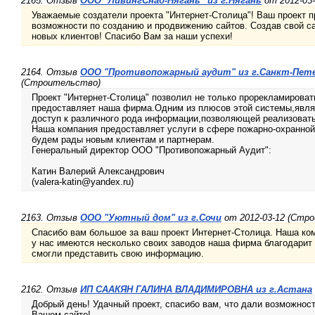
2165. Отзыв
ООО "ЛивингСнаб-Нягань" из г.Нягань
от 2012-03
Уважаемые создатели проекта "Интернет-Столица"! Ваш проект 
возможности по созданию и продвижению сайтов. Создав свой са
новых клиентов! Спасибо Вам за наши успехи!
2164. Отзыв
ООО "Противопожарный аудит" из г.Санкт-Пет
(Строительство)
Проект "Интернет-Столица" позволил не только прорекламироват
предоставляет наша фирма.Одним из плюсов этой системы,являе
доступ к различного рода информации,позволяющей реализовать
Наша компания предоставляет услуги в сфере пожарно-охранной
будем рады новым клиентам и партнерам.
Генеральный директор ООО "Противопожарный Аудит":
Катин Валерий Александрович
(valera-katin@yandex.ru)
2163. Отзыв
ООО "Уютный дом" из г.Сочи
от 2012-03-12 (Стр
Спасибо вам большое за ваш проект Интернет-Столица. Наша ко
у нас имеются несколько своих заводов наша фирма благодарит 
смогли представить свою информацию.
2162. Отзыв
ИП СААКЯН ГАЛИНА ВЛАДИМИРОВНА из г.Астана
Добрый день! Удачный проект, спасибо вам, что дали возможнос
Вашем сайте!