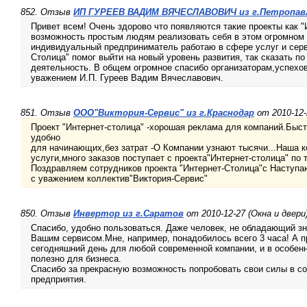
852. Отзыв
ИП ГУРЕЕВ ВАДИМ ВЯЧЕСЛАВОВИЧ из г.Петропав
Привет всем! Очень здорово что появляются такие проекты как "
возможность простым людям реализовать себя в этом огромном 
индивидуальный предприниматель работаю в сфере услуг и серви
Столица" помог выйти на новый уровень развития, так сказать по
деятельность. В общем огромное спасибо организаторам,успехов
уважением И.П. Гуреев Вадим Вячеславович.
851. Отзыв
ООО"Виктория-Сервис" из г.Краснодар
от 2010-12-
Проект "Интернет-столица" -хорошая реклама для компаний.Быст
удобно
для начинающих,без затрат -О Компании узнают тысячи...Наша 
услуги,много заказов поступает с проекта"Интернет-столица" по т
Поздравляем сотрудников проекта "Интернет-Столица"с Наступ
с уважением коллектив"Виктория-Сервис"
850. Отзыв
Инвертор из г.Саратов
от 2010-12-27 (Окна и двери
Спасибо, удобно пользоваться. Даже человек, не обладающий зн
Вашим сервисом.Мне, например, понадобилось всего 3 часа! А п
сегодняшний день для любой современной компании, и в особенн
полезно для бизнеса.
Спасибо за прекрасную возможность попробовать свои силы в со
предприятия.