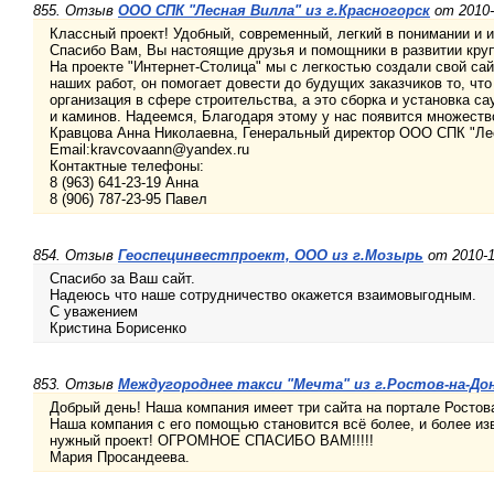
855. Отзыв
ООО СПК "Лесная Вилла" из г.Красногорск
от 2010-
Классный проект! Удобный, современный, легкий в понимании и и
Спасибо Вам, Вы настоящие друзья и помощники в развитии круп
На проекте "Интернет-Столица" мы с легкостью создали свой са
наших работ, он помогает довести до будущих заказчиков то, чт
организация в сфере строительства, а это сборка и установка са
и каминов. Надеемся, Благодаря этому у нас появится множеств
Кравцова Анна Николаевна, Генеральный директор ООО СПК "Ле
Email:kravcovaann@yandex.ru
Контактные телефоны:
8 (963) 641-23-19 Анна
8 (906) 787-23-95 Павел
854. Отзыв
Геоспецинвестпроект, ООО из г.Мозырь
от 2010-1
Спасибо за Ваш сайт.
Надеюсь что наше сотрудничество окажется взаимовыгодным.
С уважением
Кристина Борисенко
853. Отзыв
Междугороднее такси "Мечта" из г.Ростов-на-До
Добрый день! Наша компания имеет три сайта на портале Ростов
Наша компания с его помощью становится всё более, и более из
нужный проект! ОГРОМНОЕ СПАСИБО ВАМ!!!!!
Мария Просандеева.