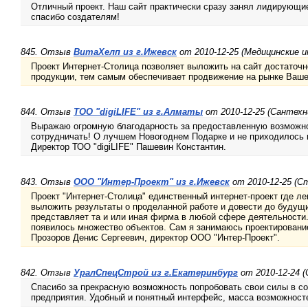
Отличный проект. Наш сайт практически сразу занял лидирующие
спасибо создателям!
845. Отзыв
ВитаХелп из г.Ижевск
от 2010-12-25 (Медицинские 
Проект Интернет-Столица позволяет выложить на сайт достато
продукции, тем самым обеспечивает продвижение на рынке Ваш
844. Отзыв
ТОО "digiLIFE" из г.Алматы
от 2010-12-25 (Сантехн
Выражаю огромную благодарность за предоставленную возможн
сотрудничать! О лучшем Новогоднем Подарке и не приходилось 
Директор ТОО "digiLIFE" Пашевин Константин.
843. Отзыв
ООО "Интер-Проект" из г.Ижевск
от 2010-12-25 (
Проект "Интернет-Столица" единственный интернет-проект где ле
выложить результаты о проделанной работе и довести до будущих
представляет та и или иная фирма в любой сфере деятельности
появилось множество объектов. Сам я занимаюсь проектирование
Прозоров Денис Сергеевич, директор ООО "Интер-Проект".
842. Отзыв
УралСпецСтрой из г.Екатеринбург
от 2010-12-24 
Спасибо за прекрасную возможность попробовать свои силы в со
предприятия. Удобный и понятный интерфейс, масса возможност