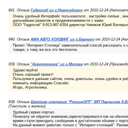
841. Отзыв
Гидросиб из г.Новосибирск
от 2010-12-24 (Автозап
Очень удобный Интерфейс пользователя , настройки любые , мне
дальнейшее развитие и продвижениевместе с вами.
ООО "Гидросиб" 8-913-987-6354 директор Чижиков Юрий Валерье
840. Отзыв
АМА АВТО ХОЛДИНГ из г.Барнаул
от 2010-12-24 (А
Проект "Интернет-Столица" замечательный способ рассказать о 
товаре, к тому же все это бесплатно.
839. Отзыв
"Агротехника" из г.Москва
от 2010-12-24 (Производ
Здравствуйте!
Очень хороший проект!
Пользуемся данным сайтом, очень довольны, очень удобно в раб
изменить информацию.Спасибо.
Игорь, Агротехника.
838. Отзыв
Швейная компания "РегионОПТ" (ИП Павлычев А.В.
(Текстиль и жалюзи)
Удобный сервис-портал.
Поначалу не обратил внимание,зарегистрировался как на обычном
время стали приходить сообщения в достаточном объеме с порта
На данный момент работаю только с "Интерент-столицей". Реком