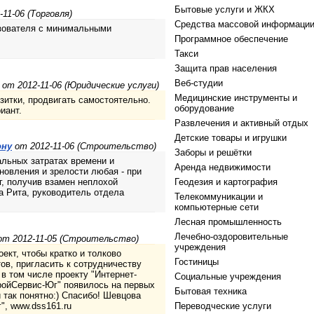
Бытовые услуги и ЖКХ
11-06 (Торговля)
Средства массовой информаци
ьзователя с минимальными
Программное обеспечение
Такси
Защита прав населения
Веб-студии
от 2012-11-06 (Юридические услуги)
Медицинские инструменты и
зитки, продвигать самостоятельно.
оборудование
иант.
Развлечения и активный отдых
Детские товары и игрушки
ону
от 2012-11-06 (Строительство)
Заборы и решётки
альных затратах времени и
Аренда недвижимости
тановления и зрелости любая - при
г, получив взамен неплохой
Геодезия и картография
а Рита, руководитель отдела
Телекоммуникации и
компьютерные сети
Лесная промышленность
Лечебно-оздоровительные
т 2012-11-05 (Строительство)
учреждения
кт, чтобы кратко и толково
Гостиницы
ов, пригласить к сотрудничеству
 в том числе проекту "Интернет-
Социальные учреждения
ройСервис-Юг" появилось на первых
Бытовая техника
и так понятно:) Спасибо! Шевцова
, www.dss161.ru
Переводческие услуги