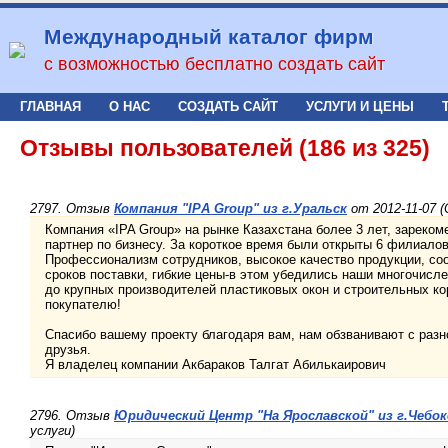
Международный каталог фирм
с возможностью бесплатно создать сайт
ГЛАВНАЯ
О НАС
СОЗДАТЬ САЙТ
УСЛУГИ И ЦЕНЫ
Отзывы пользователей (186 из 325)
2797. Отзыв
Компания "IPА Grouр" из г.Уральск
от 2012-11-07 (
Компания «IPA Group» на рынке Казахстана более 3 лет, зареко
партнер по бизнесу. За короткое время были открыты 6 филиалов
Профессионализм сотрудников, высокое качество продукции, со
сроков поставки, гибкие цены-в этом убедились наши многочисл
до крупных производителей пластиковых окон и строительных к
покупателю!
Спасибо вашему проекту благодаря вам, нам обзванивают с разно
друзья.
Я владелец компании Акбараков Талгат Абилькаирович
2796. Отзыв
Юридический Центр "На Ярославской" из г.Чебо
услуги)