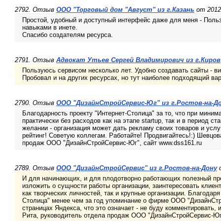
2792. Отзыв
ООО "Торговый дом "Август" из г.Казань
от 2012-
Простой, удобный и доступный интерфейс даже для меня - Пол
навыками в инете.
Спасибо создателям ресурса.
2791. Отзыв
Адвокат Утьев Сергей Владимирович из г.Киров
Пользуюсь сервисом несколько лет. Удобно создавать сайты - ви
Пробовал и на других ресурсах, но тут наиболее подходящий вар
2790. Отзыв
ООО "ДизайнСтройСервис-Юг" из г.Ростов-на-Д
Благодарность проекту "Интернет-Столица" за то, что при миним
практически без расходов как на этапе startup, так и в период с
желании - организация может дать рекламу своих товаров и услу
рейтинг! Советую коллегам. Работайте! Продвигайтесь!:) Шевцов
продаж ООО "ДизайнСтройСервис-Юг", сайт www.dss161.ru
2789. Отзыв
ООО "ДизайнСтройСервис" из г.Ростов-на-Дону
о
И для начинающих, и для плодотворно работающих полезный прое
изложить о сущности работы организации, заинтересовать клиент
как творческих личностей, так и крупные организации. Благодаря
Столица" менее чем за год упоминание о фирме ООО "ДизайнСт
страницах Яндекса, что это означает - не буду комментировать, 
Рита, руководитель отдела продаж ООО "ДизайнСтройСервис-Юг"