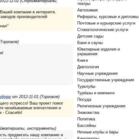
2012-11-02 (Стройматериалы,
театры
Автохимия
Вашей компании в интернете.
заводов производителей
Рефераты, курсовые и дипломы
Почтовые и курьерские услуги
инал"
Стоматологические услуги
Детские сады
(Торговля)
Бани и сауны
Ювелирные изделия и
я!
украшения
Книги
Диетология
Научные учреждения
Государственные учреждения
Турклубы
Турбазы и кемпинги
рбург
от 2012-11-01 (Торговля)
Посуда
щего эспрессо! Ваш проект помог
Религиозные учреждения
 те незабываемые впечатления и
 - Спасибо!
Знакомства
Политика
Бассейны
ойматериалы, инструменты)
Ночные клубы и бары
ость продвигать нашу компанию и
Кинотеатры