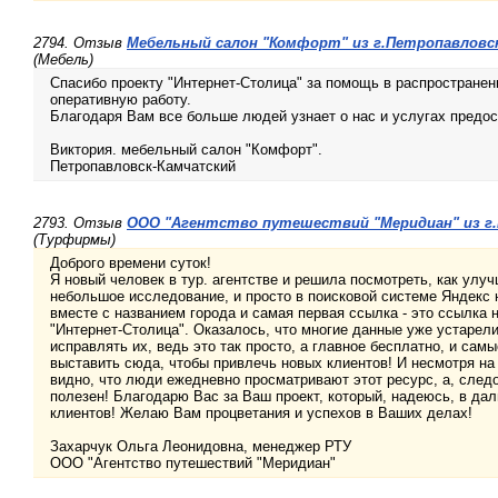
2794. Отзыв
Мебельный салон "Комфорт" из г.Петропавловс
(Мебель)
Спасибо проекту "Интернет-Столица" за помощь в распростране
оперативную работу.
Благодаря Вам все больше людей узнает о нас и услугах предо
Виктория. мебельный салон "Комфорт".
Петропавловск-Камчатский
2793. Отзыв
ООО "Агентство путешествий "Меридиан" из г.
(Турфирмы)
Доброго времени суток!
Я новый человек в тур. агентстве и решила посмотреть, как ул
небольшое исследование, и просто в поисковой системе Яндекс н
вместе с названием города и самая первая ссылка - это ссылка 
"Интернет-Столица". Оказалось, что многие данные уже устарели
исправлять их, ведь это так просто, а главное бесплатно, и сам
выставить сюда, чтобы привлечь новых клиентов! И несмотря на
видно, что люди ежедневно просматривают этот ресурс, а, след
полезен! Благодарю Вас за Ваш проект, который, надеюсь, в да
клиентов! Желаю Вам процветания и успехов в Ваших делах!
Захарчук Ольга Леонидовна, менеджер РТУ
ООО "Агентство путешествий "Меридиан"