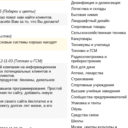
Дезинфекция и дезинсекция
Логистика и склады
5 (Подарки и цветы)
Бытовая химия
раз помог нам найти клиентов.
Ландшафтный дизайн
асибо Вам за то, что Вы делаете!
Спортивные товары
Сельскохозяйственная техника
ьство)
Канцтовары
оисковые системы хорошо находят
Техникумы и училища
Топливо и ГСМ
Радиоэлектроника и
2-11-03 (Топливо и ГСМ)
приборостроение
ей компании на информационном
Всё для дачи
ых потенциальных клиентов и
Аптеки, лекарства
клиентов.
Страхование
продуктов: бензины, дизельное
Спортивные учреждения
навыков программирования. Простой
Высшие учебные заведения
ения по сайту, добавить новую
Сообщества предпринимателей
я своего сайта бесплатно и в
Упаковка и тенты
екту долгих лет жизни, а его
Обувь
Средства связи
Школы
Музеи, центры культуры и