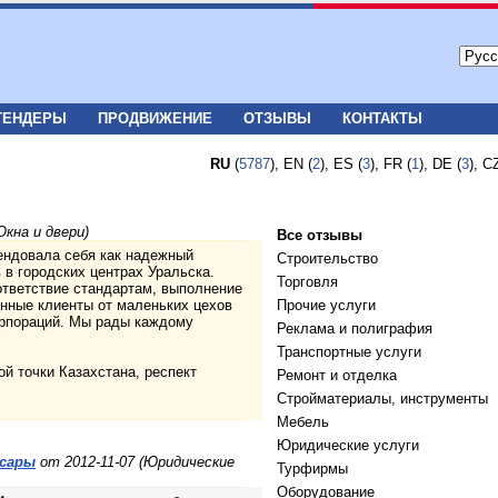
ТЕНДЕРЫ
ПРОДВИЖЕНИЕ
ОТЗЫВЫ
КОНТАКТЫ
RU
(
5787
), EN (
2
), ES (
3
), FR (
1
), DE (
3
), C
Окна и двери)
Все отзывы
мендовала себя как надежный
Строительство
 в городских центрах Уральска.
Торговля
ответствие стандартам, выполнение
енные клиенты от маленьких цехов
Прочие услуги
орпораций. Мы рады каждому
Реклама и полиграфия
Транспортные услуги
й точки Казахстана, респект
Ремонт и отделка
Стройматериалы, инструменты
Мебель
Юридические услуги
ксары
от 2012-11-07 (Юридические
Турфирмы
Оборудование