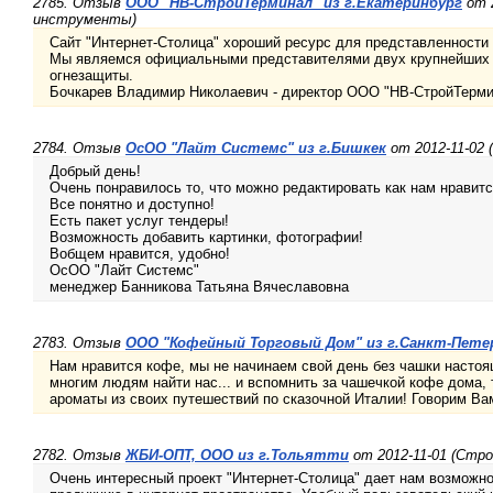
2785. Отзыв
ООО "НВ-СтройТерминал" из г.Екатеринбург
от 
инструменты)
Сайт "Интернет-Столица" хороший ресурс для представленности 
Мы являемся официальными представителями двух крупнейших 
огнезащиты.
Бочкарев Владимир Николаевич - директор ООО "НВ-СтройТерм
2784. Отзыв
ОсОО "Лайт Системс" из г.Бишкек
от 2012-11-02 
Добрый день!
Очень понравилось то, что можно редактировать как нам нравитс
Все понятно и доступно!
Есть пакет услуг тендеры!
Возможность добавить картинки, фотографии!
Вобщем нравится, удобно!
ОсОО "Лайт Системс"
менеджер Банникова Татьяна Вячеславовна
2783. Отзыв
ООО "Кофейный Торговый Дом" из г.Санкт-Пете
Нам нравится кофе, мы не начинаем свой день без чашки настоя
многим людям найти нас... и вспомнить за чашечкой кофе дома,
ароматы из своих путешествий по сказочной Италии! Говорим Вам
2782. Отзыв
ЖБИ-ОПТ, ООО из г.Тольятти
от 2012-11-01 (Стр
Очень интересный проект "Интернет-Столица" дает нам возможн