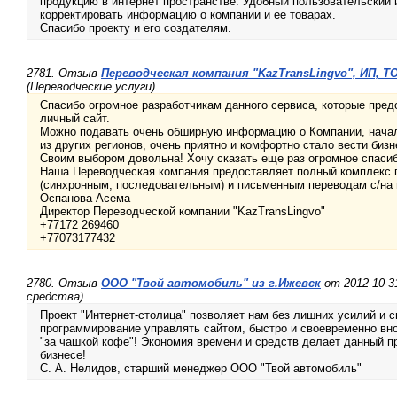
продукцию в интернет пространстве. Удобный пользовательский
корректировать информацию о компании и ее товарах.
Спасибо проекту и его создателям.
2781. Отзыв
Переводческая компания "KazTransLingvo", ИП, Т
(Переводческие услуги)
Спасибо огромное разработчикам данного сервиса, которые пред
личный сайт.
Можно подавать очень обширную информацию о Компании, начал
из других регионов, очень приятно и комфортно стало вести бизн
Своим выбором довольна! Хочу сказать еще раз огромное спасиб
Наша Переводческая компания предоставляет полный комплекс 
(синхронным, последовательным) и письменным переводам с/на 
Оспанова Асема
Директор Переводческой компании "KazTransLingvo"
+77172 269460
+77073177432
2780. Отзыв
ООО "Твой автомобиль" из г.Ижевск
от 2012-10-3
средства)
Проект "Интернет-столица" позволяет нам без лишних усилий и 
программирование управлять сайтом, быстро и своевременно вн
"за чашкой кофе"! Экономия времени и средств делает данный п
бизнесе!
С. А. Нелидов, старший менеджер ООО "Твой автомобиль"