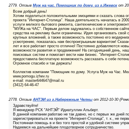
2779. Отзыв
Муж на час. Помощник по дому. из г.Ижевск
от 20
Всем добрый день!
Хотим поделиться положительными эмоциями и сказать слова ог
проекта "Интернет-Столица". Наша деятельность началась в 200
услуги мелкого бытового ремонта, сантехнические и электромон
"МУЖа на ЧАС". Первым делом задумались о собственном сайте.
средства на рекламу были ограничены. Идея организовать свой с
крупных вложений, а также возможность постоянно его модерниз
усмотрению, показалась нам беспроигрышным вариантом! Сказан
лет и все работает просто отлично! Постоянно добавляются нов
возможности развития и продвижения! На сегодняшний день, наш
поисковых систем и помогает вести нам бизнес. "Интернет-Столи
предоставила бесплатную возможность рассказать о себе потен
Огромное спасибо и так держать!
Коллектив компании "Помощник по дому. Услуга Муж на Час. Ме
www.pomogu.izhev.ru
e-mail: master644647@mail.ru
(3412) 64-46-47
2778. Отзыв
АНТЭИ из г.Набережные Челны
от 2012-10-30 (Рем
Здравствуйте!
Я менеджер РСК "АНТЭЙ" Идиатуллин Альберт.
В данной компании работаю не так давно, но с первых же дней 
зарегистрироваться на проекте "Интернет-Столица", т. к., не пер
Постоянная помощь в и без того простой и удобной системе управ
Надеемся на дальнейшее плодотворное сотрудничество.