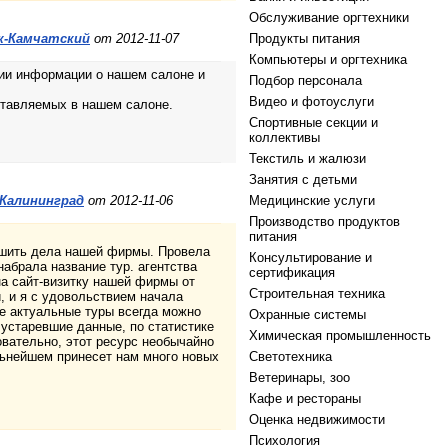
Обслуживание оргтехники
к-Камчатский
от 2012-11-07
Продукты питания
Компьютеры и оргтехника
нии информации о нашем салоне и
Подбор персонала
Видео и фотоуслуги
ставляемых в нашем салоне.
Спортивные секции и
коллективы
Текстиль и жалюзи
Занятия с детьми
Калининград
от 2012-11-06
Медицинские услуги
Производство продуктов
питания
учшить дела нашей фирмы. Провела
Консультирование и
абрала название тур. агентства
сертификация
на сайт-визитку нашей фирмы от
Строительная техника
, и я с удовольствием начала
ые актуальные туры всегда можно
Охранные системы
 устаревшие данные, по статистике
Химическая промышленность
овательно, этот ресурс необычайно
льнейшем принесет нам много новых
Светотехника
Ветеринары, зоо
Кафе и рестораны
Оценка недвижимости
Психология