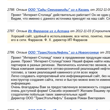
2788. Отзыв
ООО "Сады Семирамиды" из г.Казань
от 2012-11-0
Проект "Интернет-Столица" действительно работает! Он не один 
Видим, что именно с данного источника приходят на наш сайт. Сп
2787. Отзыв
Ип Фаррахов из г.Астана
от 2012-11-03 (Строител
Хороший сайт, удобный в использовании, все четко, понятно, п
его в сети. Фаррахов. Ф. Х. директор ИП Фаррахов
2786. Отзыв
ООО "ТрансУгольНефть" из г.Новокузнецк
от 201
Проект "Интернет-Столица" помог в продвижении продукции наш
рынке. Проект "Интернет-Столица"помог Нашей фирме найти нов
партнеров в разных регионах. Увеличилось количество звонков, 
Наша компания занимается оптово-розничной реализацией нефте
топливо, а также реализацией каменного угля всех марок
Легко создавать корпоративный или информационный сайт, без 
конструктор создания сайта, легко и быстро можно внести измен
информацию.
Очень благодарны Вам за предоставленную возможность создани
очень доступной форме! Спасибо огромное!!! Желаем Вашему про
создателям побольше таких замечательных идей!
Директор ООО "ТрансУгольНефть" Базаров Роман Викторович