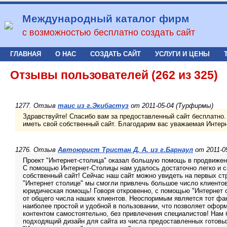
Международный каталог фирм
с возможностью бесплатно создать сайт
ГЛАВНАЯ
О НАС
СОЗДАТЬ САЙТ
УСЛУГИ И ЦЕНЫ
Отзывы пользователей (262 из 325)
1277. Отзыв
таис из г.Экибастуз
от 2011-05-04 (Турфирмы)
Здравствуйте! Спасибо вам за предоставленный сайт бесплатно.
иметь свой собственный сайт. Благодарим вас уважаемая Интер
1276. Отзыв
Автоюрист Тристан Д. А. из г.Барнаул
от 2011-0
Проект "Интернет-столица" оказал большую помощь в продвижен
С помощью Интернет-Столицы нам удалось достаточно легко и с
собственный сайт! Сейчас наш сайт можно увидеть на первых ст
"Интернет столице" мы смогли привлечь большое число клиенто
юридическая помощь! Говоря откровенно, с помощью "Интернет 
от общего числа наших клиентов. Неоспоримым является тот фак
наиболее простой и удобной в пользовании, что позволяет оформ
контентом самостоятельно, без привлечения специалистов! Нам 
подходящий дизайн для сайта из числа предоставленных готовы