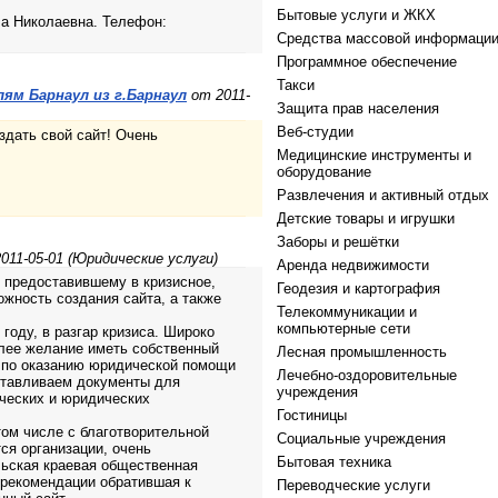
Бытовые услуги и ЖКХ
а Николаевна. Телефон:
Средства массовой информаци
Программное обеспечение
Такси
ям Барнаул из г.Барнаул
от 2011-
Защита прав населения
Веб-студии
здать свой сайт! Очень
Медицинские инструменты и
оборудование
Развлечения и активный отдых
Детские товары и игрушки
Заборы и решётки
011-05-01 (Юридические услуги)
Аренда недвижимости
, предоставившему в кризисное,
Геодезия и картография
жность создания сайта, а также
Телекоммуникации и
компьютерные сети
году, в разгар кризиса. Широко
олее желание иметь собственный
Лесная промышленность
ь по оказанию юридической помощи
Лечебно-оздоровительные
готавливаем документы для
учреждения
ических и юридических
Гостиницы
том числе с благотворительной
Социальные учреждения
ся организации, очень
Бытовая техника
льская краевая общественная
 рекомендации обратившая к
Переводческие услуги