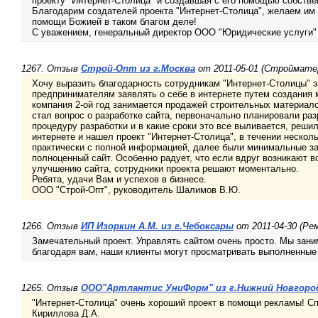
проекту "Интернет-Столица" и создавшая с его помощью собстве
Благодарим создателей проекта "Интернет-Столица", желаем им 
помощи Божией в таком благом деле!
С уважением, генеральный директор ООО "Юридические услуги"
1267. Отзыв
Строй-Опт из г.Москва
от 2011-05-01 (Строймат
Хочу выразить благодарность сотрудникам "Интернет-Столицы" за
предпринимателям заявлять о себе в интернете путем создания
компания 2-ой год занимается продажей строительных материало
стал вопрос о разработке сайта, первоначально планировали раз
процедуру разработки и в какие сроки это все выливается, решил
интернете и нашел проект "Интернет-Столица", в течении нескол
практически с полной информацией, далее были минимальные за
полноценный сайт. Особенно радует, что если вдруг возникают 
улучшению сайта, сотрудники проекта решают моментально.
Ребята, удачи Вам и успехов в бизнесе.
ООО "Строй-Опт", руководитель Шалимов В.Ю.
1266. Отзыв
ИП Изоркин А.М. из г.Чебоксары
от 2011-04-30 (Ре
Замечательный проект. Управлять сайтом очень просто. Мы зан
благодаря вам, наши клиенты могут просматривать выполненные 
1265. Отзыв
ООО"Артлантис УниФорм" из г.Нижний Новгоро
"Интернет-Столица" очень хороший проект в помощи рекламы! Сп
Кириллова Д.А.