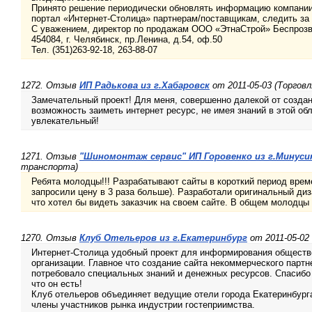
Принято решение периодически обновлять информацию компании 
портал «Интернет-Столица» партнерам/поставщикам, следить за 
С уважением, директор по продажам ООО «ЭтнаСтрой» Беспрозв
454084, г. Челябинск, пр.Ленина, д.54, оф.50
Тел. (351)263-92-18, 263-88-07
1272. Отзыв
ИП Радькова из г.Хабаровск
от 2011-05-03 (Торговл
Замечательный проект! Для меня, совершенно далекой от создан
возможность заиметь интернет ресурс, не имея знаний в этой обл
увлекательный!
1271. Отзыв
"Шиномонтаж сервис" ИП Горовенко из г.Минуси
транспорта)
Ребята молодцы!!! Разрабатывают сайты в короткий период врем
запросили цену в 3 раза больше). Разработали оригинальный диз
что хотел бы видеть заказчик на своем сайте. В общем молодцы 
1270. Отзыв
Клуб Отельеров из г.Екатеринбург
от 2011-05-02
Интернет-Столица удобный проект для информирования обществ
организации. Главное что создание сайта некоммерческого партн
потребовало специальных знаний и денежных ресурсов. Спасибо 
что он есть!
Клуб отельеров объединяет ведущие отели города Екатеринбурга
члены участников рынка индустрии гостеприимства.