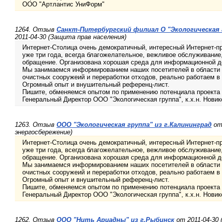
ООО "Артлантис УниФорм"
1264. Отзыв
Санкт-Питербургский филиал О "Экологическая 
2011-04-30 (Защита прав населения)
Интернет-Столица очень демократичный, интересный Интернет-пр
уже три года, всегда благожелательное, вежливое обслуживание
обращение. Организована хорошая среда для информационной д
Мы занимаемся информированием наших посетителей в области э
очистных сооружеий и переработки отходов, реально работаем в 
Огромный опыт и внушительный референц-лист.
Пишите, обменяемся опытом по применению потенциала проекта 
Генеральный Директор ООО "Экологическая группа", к.х.н. Нови
1263. Отзыв
ООО "Экологическая группа" из г.Калининград
от 
энергосбережение)
Интернет-Столица очень демократичный, интересный Интернет-пр
уже три года, всегда благожелательное, вежливое обслуживание
обращение. Организована хорошая среда для информационной д
Мы занимаемся информированием наших посетителей в области э
очистных сооружеий и переработки отходов, реально работаем в 
Огромный опыт и внушительный референц-лист.
Пишите, обменяемся опытом по применению потенциала проекта 
Генеральный Директор ООО "Экологическая группа", к.х.н. Нови
1262. Отзыв
ООО "Нить Ариадны" из г.Рыбинск
от 2011-04-30 