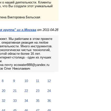
и о нашей деятельности. Клиенты
о, что Вы создали этот уникальный
лена Викторовна Бельская
 группа" из г.Москва
от 2011-04-28
оект. Мы работаем в этом проекте
, оперативная реакция на любое
еятельности. Много инструментов.
кологически чистых технологий,
этой области более 16 лет.
тернет-столица - один из лучших
и.
на почту ecowater888@yandex.ru
ков Олег Николаевич
8
9
10
11
12
20
21
22
23
24
32
33
34
35
36
44
45
46
47
48