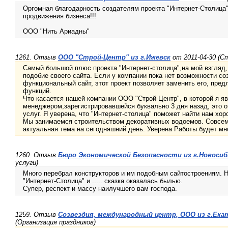
Оргомная благодарность создателям проекта "Интернет-Столица"
продвижения бизнеса!!!
ООО "Нить Ариадны"
1261. Отзыв
ООО "Строй-Центр" из г.Ижевск
от 2011-04-30 (
Самый большой плюс проекта "Интернет-столица",на мой взгляд,
подобие своего сайта. Если у компании пока нет возможности со
функциональный сайт, этот проект позволяет заменить его, пре
функций.
Что касается нашей компании ООО "Строй-Центр", в которой я я
менеджером,зарегистрировавшейся буквально 3 дня назад, это 
услуг. Я уверена, что "Интернет-столица" поможет найти нам хор
Мы занимаемся строительством декоративных водоемов. Совсем 
актуальная тема на сегодняшний день. Уверена Работы будет мн
1260. Отзыв
Бюро Экономической Безопасности из г.Новосиб
услуги)
Много перебрал конструкторов и им подобным сайтостроениям. Н
"Интернет-Столица" и ..... сказка оказалась былью.
Супер, респект и массу наилучшего вам господа.
1259. Отзыв
Созвездия, международный центр, ООО из г.Ека
(Организация праздников)