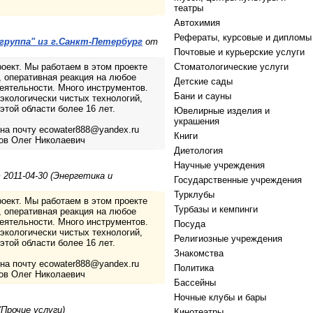
театры
Автохимия
Рефераты, курсовые и дипломы
группа" из г.Санкт-Петербург
от
Почтовые и курьерские услуги
оект. Мы работаем в этом проекте
Стоматологические услуги
, оперативная реакция на любое
Детские сады
еятельности. Много инструментов.
Бани и сауны
кологически чистых технологий,
этой области более 16 лет.
Ювелирные изделия и
украшения
на почту ecowater888@yandex.ru
Книги
ков Олег Николаевич
Диетология
Научные учреждения
2011-04-30 (Энергетика и
Государственные учреждения
Турклубы
оект. Мы работаем в этом проекте
Турбазы и кемпинги
, оперативная реакция на любое
еятельности. Много инструментов.
Посуда
кологически чистых технологий,
Религиозные учреждения
этой области более 16 лет.
Знакомства
на почту ecowater888@yandex.ru
Политика
ков Олег Николаевич
Бассейны
Ночные клубы и бары
(Прочие услуги)
Кинотеатры