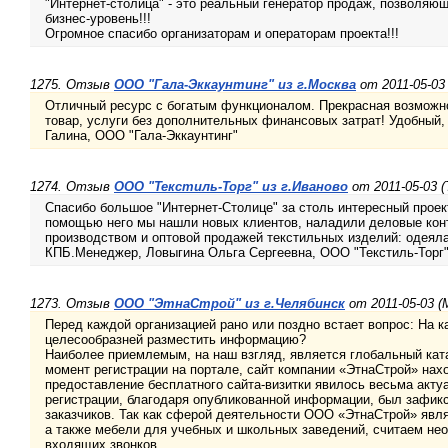
"Интернет-столица" - это реальный генератор продаж, позволяю
бизнес-уровень!!!
Огромное спасибо организаторам и операторам проекта!!!
1275. Отзыв
ООО "Гала-Эккаунтинг" из г.Москва
от 2011-05-03
Отличный ресурс с богатым функционалом. Прекрасная возможн
товар, услуги без дополнительных финансовых затрат! Удобный,
Галина, ООО "Гала-Эккаунтинг"
1274. Отзыв
ООО "Текстиль-Торг" из г.Иваново
от 2011-05-03 (
Спасибо большое "Интернет-Столице" за столь интересный проек
помощью него мы нашли новых клиентов, наладили деловые кон
производством и оптовой продажей текстильных изделий: одеяла
КПБ.Менеджер, Ловыгина Ольга Сергеевна, ООО "Текстиль-Торг
1273. Отзыв
ООО "ЭтнаСтрой" из г.Челябинск
от 2011-05-03 (
Перед каждой организацией рано или поздно встает вопрос: На к
целесообразней разместить информацию?
Наиболее приемлемым, на наш взгляд, является глобальный кат
момент регистрации на портале, сайт компании «ЭтнаСтрой» нах
предоставление бесплатного сайта-визитки явилось весьма акту
регистрации, благодаря опубликованной информации, был зафик
заказчиков. Так как сферой деятельности ООО «ЭтнаСтрой» явл
а также мебели для учебных и школьных заведений, считаем н
входящих звонков.