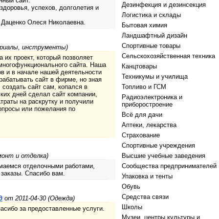
нный сайт.
Дезинфекция и дезинсекция
здоровья, успехов, долголетия и
Логистика и склады
 Даценко Олеся Николаевна.
Бытовая химия
Ландшафтный дизайн
Спортивные товары
ериалы, инструменты)
Сельскохозяйственная техника
 их проект, который позволяет
 многофункционального сайта. Наша
Канцтовары
в и в начале нашей деятельности
Техникумы и училища
рабатывать сайт в фирме, но зная
 создать сайт сам, копался в
Топливо и ГСМ
ьких дней сделал сайт компании,
Радиоэлектроника и
траты на раскрутку и получили
приборостроение
вопросы или пожелания по
Всё для дачи
Аптеки, лекарства
Страхование
Спортивные учреждения
монт и отделка)
Высшие учебные заведения
имаемся отделочными работами,
Сообщества предпринимателей
заказы. Спасибо вам.
Упаковка и тенты
Обувь
Средства связи
д
от 2011-04-30 (Одежда)
Школы
асибо за предоставленные услуги.
Музеи, центры культуры и