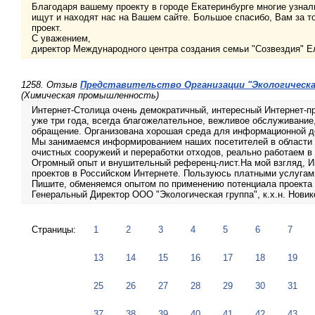
Благодаря вашему проекту в городе Екатеринбурге многие узнал
ищут и находят нас на Вашем сайте. Большое спасибо, Вам за т
проект.
С уважением,
директор Международного центра создания семьи "Созвездия" Е
1258. Отзыв
Представительство Организации "Экологическая
(Химическая промышленность)
Интернет-Столица очень демократичный, интересный Интернет-пр
уже три года, всегда благожелательное, вежливое обслуживание
обращение. Организована хорошая среда для информационной д
Мы занимаемся информированием наших посетителей в области э
очистных сооружеий и переработки отходов, реально работаем в 
Огромный опыт и внушительный референц-лист.На мой взгляд, Ин
проектов в Российском Интернете. Пользуюсь платными услугам
Пишите, обменяемся опытом по применению потенциала проекта 
Генеральный Директор ООО "Экологическая группа", к.х.н. Нови
Страницы:
1
2
3
4
5
6
7
13
14
15
16
17
18
19
25
26
27
28
29
30
31
37
38
39
40
41
42
43