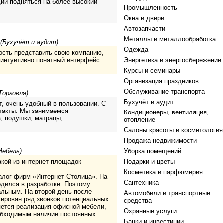
щий подняться на более высокий
Промышленность
Окна и двери
Автозапчасти
Металлы и металлообработка
 (Бухучёт и аудит)
Одежда
ость представить свою компанию,
 интуитивно понятный интерфейс.
Энергетика и энергосбережение
Курсы и семинары
Организация праздников
Обслуживание транспорта
Торговля)
Бухучёт и аудит
т, очень удобный в пользовании. С
такты. Мы занимаемся
Кондиционеры, вентиляция,
, подушки, матрацы,
отопление
"
Салоны красоты и косметология
Продажа недвижимости
Мебель)
Уборка помещений
акой из интернет-площадок
Подарки и цветы
Косметика и парфюмерия
алог фирм «Интернет-Столица». На
Сантехника
одился в разработке. Поэтому
альным. На второй день после
Автомобили и транспортные
сирован ряд звонков потенциальных
средства
яется реализация офисной мебели,
Охранные услуги
еобходимым наличие постоянных
Банки и инвестиции