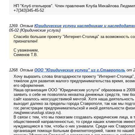
НП "Клуб отельеров". Член правления Клуба Михайлова Людмил
+7(343)345-45-52
1269. Отзыв
Юридические услуги наследникам и наследодател
05-02 (Юридические услуги)
Спасибо большое проекту "Интернет-Столица" за возможность со
признателен!
С уважением,
Семенов Т.В.
1268. Отзыв
ООО "Юридические услуги" из г.Ставрополь
от 2
Хочу выразить слова благодарности проекту "Интернет-Столица"
тяжёлое для развития малого предпринимательства время, возмо
его оформления.
Наша организация ООО "Юридические услуги" образована в 2009 
заявить о себе не позволяла нехватка денежных средств, тем б
сайт казалось неосуществимой мечтой. Хотя наша деятельност
выходит далеко за пределы города Ставрополя, так как мы под
гос.регистрации предпринимательской и иной деятельности физ
лиц(www.uruslugi.stavp.ru).
В связи с тем, что мы помогаем создавать юридические лица, в 
общественной направленностью, то среди наших клиентов имеют
нуждающиеся в том, чтобы о них узнавали. Среди них Ставропо
организация помощи больным фенилкетонурией, также по нашей