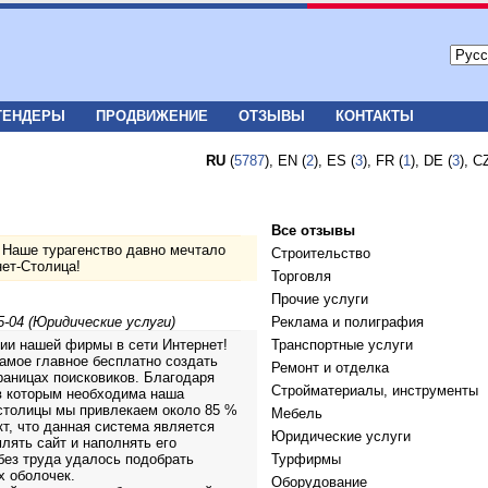
ТЕНДЕРЫ
ПРОДВИЖЕНИЕ
ОТЗЫВЫ
КОНТАКТЫ
RU
(
5787
), EN (
2
), ES (
3
), FR (
1
), DE (
3
), C
Все отзывы
 Наше турагенство давно мечтало
Строительство
нет-Столица!
Торговля
Прочие услуги
5-04 (Юридические услуги)
Реклама и полиграфия
ии нашей фирмы в сети Интернет!
Транспортные услуги
амое главное бесплатно создать
Ремонт и отделка
раницах поисковиков. Благодаря
Стройматериалы, инструменты
в которым необходима наша
столицы мы привлекаем около 85 %
Мебель
т, что данная система является
Юридические услуги
лять сайт и наполнять его
без труда удалось подобрать
Турфирмы
х оболочек.
Оборудование