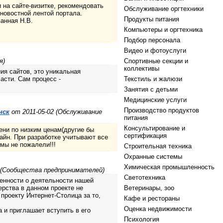
на сайте-визитке, рекомендовать
Обслуживание оргтехники
новостной лентой портала.
Продукты питания
анная Н.В.
Компьютеры и оргтехника
Подбор персонала
Видео и фотоуслуги
я)
Спортивные секции и
коллективы
ия сайтов, это уникальная
асти. Сам процесс -
Текстиль и жалюзи
Занятия с детьми
Медицинские услуги
Производство продуктов
нск
от 2011-05-02 (Обслуживание
питания
Консультирование и
ени по низким ценам(другие бы
сертификация
айн. При разработке учитывают все
мы не пожалели!!!
Строительная техника
Охранные системы
Химическая промышленность
 (Сообщества предпринимателей)
Светотехника
енности о деятельности нашей
ерства в данном проекте не
Ветеринары, зоо
проекту Интернет-Столица за то,
Кафе и рестораны
Оценка недвижимости
 и приглашает вступить в его
Психология